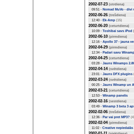
2002-07-23
(otrdiena)
09:51 -
Nomad MuVo - divi 
2002-06-26
(trešdiena)
12:40 -
Ek-Amp
(15)
2002-06-20
(ceturtdiena)
10:09 -
Toshibai savs iPod
2002-06-10
(pirmdiena)
12:16 -
Apollo 37 - jauna ver
2002-04-29
(pirmdiena)
12:34 -
Padari savu Winamp
2002-04-25
(ceturtdiena)
03:28 -
Jauns Winamps 2.8
2002-04-14
(svētdiena)
23:01 -
Jauns DFX plugins
2002-03-24
(svētdiena)
00:25 -
Jauns Winamp un A
2002-03-21
(ceturtdiena)
12:53 -
Winamp panelis
2002-02-16
(sestdiena)
03:49 -
Winamp 3 beta 3 ap
2002-02-06
(trešdiena)
12:36 -
Par vai pret MP3?
(4
2002-02-04
(pirmdiena)
11:02 -
Creative nepiedalās
2002-01-11
(piektdiena)