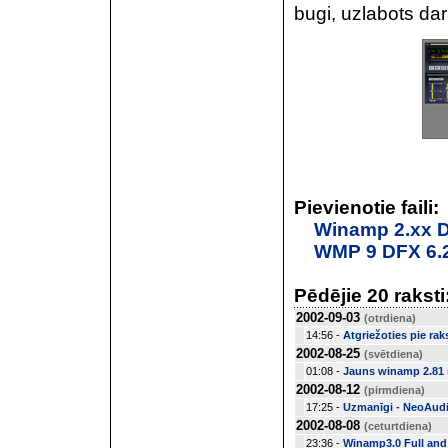
bugi, uzlabots dar
Pievienotie faili:
Winamp 2.xx D
WMP 9 DFX 6.
Pēdējie 20 raksti
2002-09-03
(otrdiena)
14:56 -
Atgriežoties pie ra
2002-08-25
(svētdiena)
01:08 -
Jauns winamp 2.81
2002-08-12
(pirmdiena)
17:25 -
Uzmanīgi - NeoAud
2002-08-08
(ceturtdiena)
23:36 -
Winamp3.0 Full and