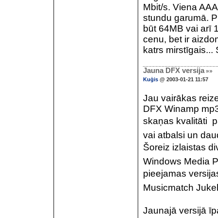
Mbit/s. Viena AAA 
stundu garumā. Pi
būt 64MB vai arī
cenu, bet ir aizd
katrs mirstīgais...
Jauna DFX versija
»»
Kuģis
@ 2003-01-21 11:57
Jau vairākas reize
DFX Winamp mp3 a
skaņas kvalitāti 
vai atbalsi un daud
Šoreiz izlaistas d
Windows Media Pla
pieejamas versijas
Musicmatch Juke
Jaunajā versijā īp