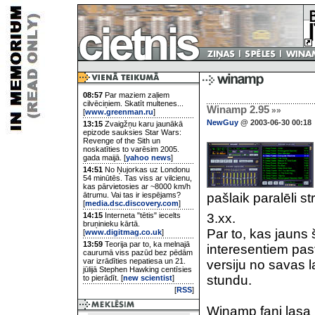
08:57
Par maziem zaļiem
cilvēciņiem. Skatīt multenes...
Winamp 2.95
»»
[
www.greenman.ru
]
NewGuy
@ 2003-06-30 00:18
13:15
Zvaigžņu karu jaunākā
epizode sauksies Star Wars:
Revenge of the Sith un
noskatīties to varēsim 2005.
gada maijā. [
yahoo news
]
14:51
No Ņujorkas uz Londonu
54 minūtēs. Tas viss ar vilcienu,
kas pārvietosies ar ~8000 km/h
ātrumu. Vai tas ir iespējams?
pašlaik paralēli s
[
media.dsc.discovery.com
]
14:15
Interneta "tētis" iecelts
3.xx.
bruņinieku kārtā.
Par to, kas jauns š
[
www.digitmag.co.uk
]
13:59
Teorija par to, ka melnajā
interesentiem past
caurumā viss pazūd bez pēdām
var izrādīties nepatiesa un 21.
versiju no savas 
jūlijā Stephen Hawking centīsies
stundu.
to pierādīt. [
new scientist
]
[
RSS
]
Winamp fani lasa un