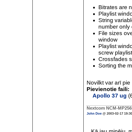
Bitrates are 
Playlist wind
String varia
number only o
File sizes ov
window
Playlist wind
screw playlis
Crossfades s
Sorting the m
Novilkt var arī pi
Pievienotie faili:
Apollo 37 ug
(
Nextcom NCM-MP256.
John Doe
@ 2003-02-17 19:3
Kā jau minēju, mp