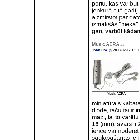
portu, kas var būt 
jebkurā citā gadī
aizmirstot par da
izmaksās "nieka"
gan, varbūt kādam
Music AERA
»»
John Doe
@ 2003-02-17 13:0
Music AERA
miniatūrais kabata
diode, taču tai ir 
mazi, lai to varēt
18 (mm), svars ir 
ierīce var noderēt
saglabāšanas ierī