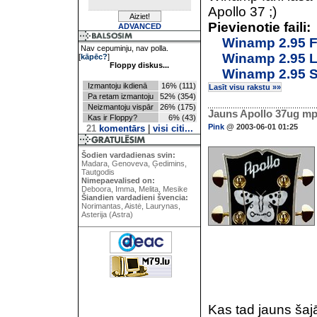
Apollo 37 ;)
Pievienotie faili:
ADVANCED
Winamp 2.95 F
Nav cepuminju, nav polla.
Winamp 2.95 L
[
kāpēc?
]
Floppy diskus...
Winamp 2.95 S
Izmantoju ikdienā
16% (111)
Lasīt visu rakstu »»
Pa retam izmantoju
52% (354)
Neizmantoju vispār
26% (175)
Jauns Apollo 37ug mp3
Kas ir Floppy?
6% (43)
Pink
@ 2003-06-01 01:25
21
komentārs
|
visi citi...
Šodien vardadienas svin:
Madara, Genoveva, Ģedimins,
Tautgodis
Nimepaevalised on:
Deboora, Imma, Melita, Mesike
Šiandien vardadieni švencia:
Norimantas, Aistė, Laurynas,
Asterija (Astra)
Kas tad jauns šajā