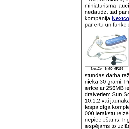
miniatūrisma lauci
nedaudz, tad par 
kompānija
Nextc
par ērtu un funkci
NextCom NMC-MP256
stundas darba režī
nieka 30 grami. P
ierīce ar 256MB ie
draiveriem Sun S
10.1.2 vai jaunāka
Iespaidīga komplek
000 ierakstu reizē
nepieciešams. Ir g
iespējams to uzlā