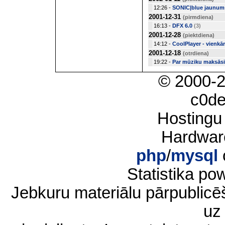
12:26 -
SONIC|blue jaunums
2001-12-31
(pirmdiena)
16:13 -
DFX 6.0
(3)
2001-12-28
(piektdiena)
14:12 -
CoolPlayer - vienkā
2001-12-18
(otrdiena)
19:22 -
Par mūziku maksāsi
© 2000-
c0d
Hostingu
Hardwar
php
/
mysql
Statistika p
Jebkuru materiālu pārpublic
uz 