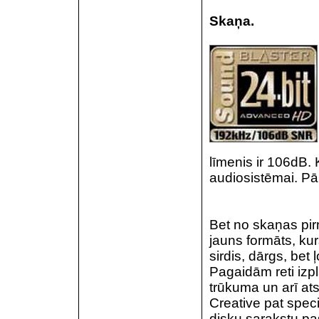
Skaņa.
līmenis ir 106dB. K
audiosistēmai. Pā
Bet no skaņas pi
jauns formāts, k
sirdis, dārgs, bet ļ
Pagaidām reti izpl
trūkuma un arī at
Creative pat spec
disku sarakstu pa