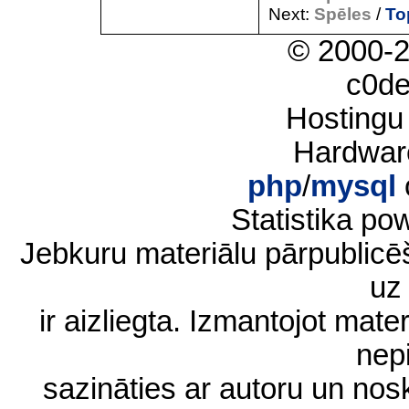
Next:
Spēles
/
To
© 2000-
c0d
Hostingu
Hardwar
php
/
mysql
Statistika p
Jebkuru materiālu pārpublic
uz 
ir aizliegta. Izmantojot materi
nep
sazināties ar autoru un no