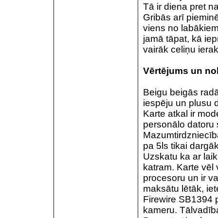
Tā ir diena pret n
Gribās arī piemin
viens no labākiem
jamā tāpat, kā iep
vairāk celiņu ierak
Vērtējums un no
Beigu beigās radās
iespēju un plusu dē
Karte atkal ir mod
personālo datoru 
Mazumtirdzniecībā
pa 5ls tikai dargā
Uzskatu ka ar laik
katram. Karte vēl
procesoru un ir va
maksātu lētāk, iet
Firewire SB1394 pi
kameru. Tālvadība