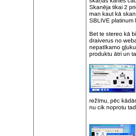
skaņas kartes caur
Skanēja tikai 2 pr
man kaut kā skanē
SBLIVE platinum k
Bet te stereo kā bi
draiverus no weba.
nepatīkamo gļuku. 
produktu ātri un 
režīmu, pēc kādām
nu cik noprotu tad