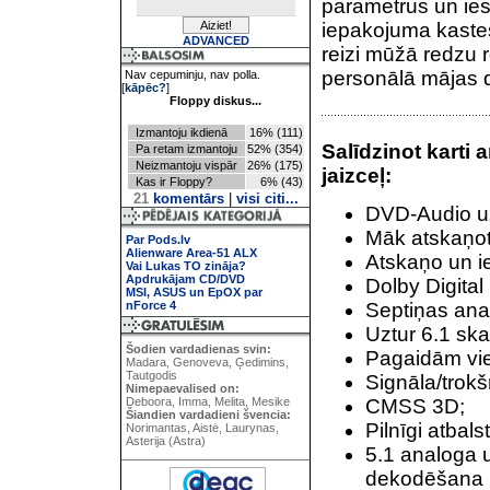
parametrus un ies
iepakojuma kastes.
ADVANCED
reizi mūžā redzu 
personālā mājas d
Nav cepuminju, nav polla.
[
kāpēc?
]
Floppy diskus...
Izmantoju ikdienā
16% (111)
Salīdzinot karti
Pa retam izmantoju
52% (354)
Neizmantoju vispār
26% (175)
jaizceļ:
Kas ir Floppy?
6% (43)
21
komentārs
|
visi citi...
DVD-Audio u
Māk atskaņot
Par Pods.lv
Alienware Area-51 ALX
Atskaņo un ie
Vai Lukas TO zināja?
Apdrukājam CD/DVD
Dolby Digita
MSI, ASUS un EpOX par
nForce 4
Septiņas ana
Uztur 6.1 ska
Šodien vardadienas svin:
Pagaidām vie
Madara, Genoveva, Ģedimins,
Tautgodis
Signāla/trokš
Nimepaevalised on:
Deboora, Imma, Melita, Mesike
CMSS 3D;
Šiandien vardadieni švencia:
Pilnīgi atbal
Norimantas, Aistė, Laurynas,
Asterija (Astra)
5.1 analoga u
dekodēšana u