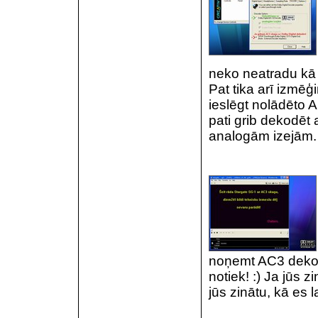
neko neatradu kā 
Pat tika arī izmēģ
ieslēgt nolādēto 
pati grib dekodēt
analogām izejām.
noņemt AC3 dekod
notiek! :) Ja jūs z
jūs zinātu, kā es 