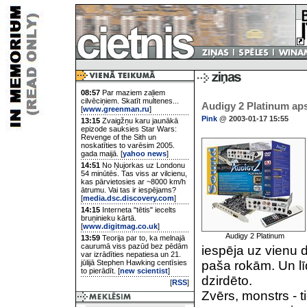
08:57
Par maziem zaļiem
cilvēciņiem. Skatīt multenes...
Audigy 2 Platinum aps
[
www.greenman.ru
]
Pink
@ 2003-01-17 15:55
13:15
Zvaigžņu karu jaunākā
epizode sauksies Star Wars:
Revenge of the Sith un
noskatīties to varēsim 2005.
gada maijā. [
yahoo news
]
14:51
No Ņujorkas uz Londonu
54 minūtēs. Tas viss ar vilcienu,
kas pārvietosies ar ~8000 km/h
ātrumu. Vai tas ir iespējams?
[
media.dsc.discovery.com
]
14:15
Interneta "tētis" iecelts
bruņinieku kārtā.
[
www.digitmag.co.uk
]
Audigy 2 Platinum
13:59
Teorija par to, ka melnajā
caurumā viss pazūd bez pēdām
iespēja uz vienu d
var izrādīties nepatiesa un 21.
jūlijā Stephen Hawking centīsies
paša rokām. Un līd
to pierādīt. [
new scientist
]
dzirdēto.
[
RSS
]
Zvērs, monstrs - t