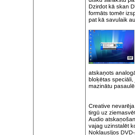
Dzirdot kā skan 
formāts tomēr izs
pat kā savulaik a
atskaņots analogā 
bloķētas speciāli,
mazinātu pasaulē
Creative nevarēja n
tirgū uz ziemasvē
Audio atskaņošanai
vajag uzinstalēt k
Noklausījos DVD-Au