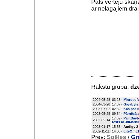
Pats vērtēju skaņa
ar nelāgajiem dra
Rakstu grupa:
dze
2004-05-28
03:23 -
Microsoft
2004-03-20
17:37 -
Gigabyte, 
2003-07-02
02:32 -
Kas par I
2003-05-28
09:54 -
Pārnēsāja
17:59 -
PalitDayt
2003-05-14
tests ar 3dMark0
2003-01-17
15:55 -
Audigy 2 
2002-11-11
14:08 -
LiteOn L
Prev:
Spēles
/
Gr