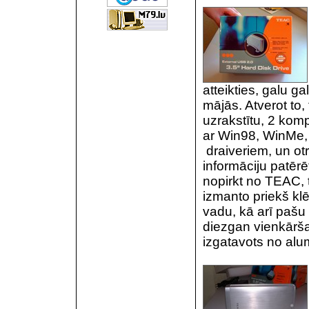
atteikties, galu g
mājās. Atverot to
uzrakstītu, 2 komp
ar Win98, WinMe,
draiveriem, un otr
informāciju patērē
nopirkt no TEAC, 
izmanto priekš kl
vadu, kā arī pašu i
diezgan vienkārša 
izgatavots no al