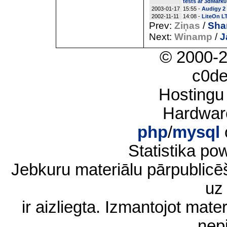
tests ar 3dMark0
2003-01-17
15:55 -
Audigy 2 
2002-11-11
14:08 -
LiteOn L
Prev:
Ziņas
/
Sha
Next:
Winamp
/
J
© 2000-
c0d
Hostingu
Hardwar
php
/
mysql
Statistika p
Jebkuru materiālu pārpublic
uz 
ir aizliegta. Izmantojot materi
nep