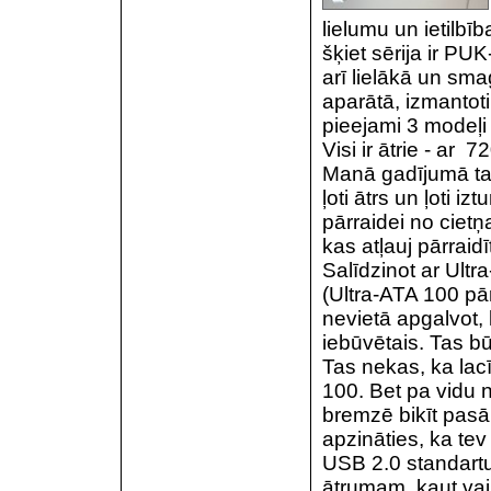
lielumu un ietilbī
šķiet sērija ir PUK
arī lielākā un sma
aparātā, izmantoti
pieejami 3 modeļi
Visi ir ātrie - ar 
Manā gadījumā ta
ļoti ātrs un ļoti i
pārraidei no cietņ
kas atļauj pārraid
Salīdzinot ar Ult
(Ultra-ATA 100 pār
nevietā apgalvot, k
iebūvētais. Tas bū
Tas nekas, ka lacī
100. Bet pa vidu 
bremzē bikīt pasāk
apzināties, ka te
USB 2.0 standartu
ātrumam, kaut va