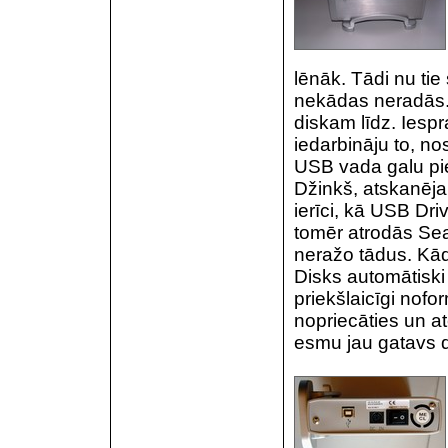
lēnāk. Tādi nu tie
nekādas neradās. 
diskam līdz. Iesp
iedarbināju to, n
USB vada galu pie
Džinkš, atskanēja
ierīci, kā USB Dr
tomēr atrodās Sea
neražo tādus. Kādr
Disks automātiski t
priekšlaicīgi nofo
nopriecāties un a
esmu jau gatavs d