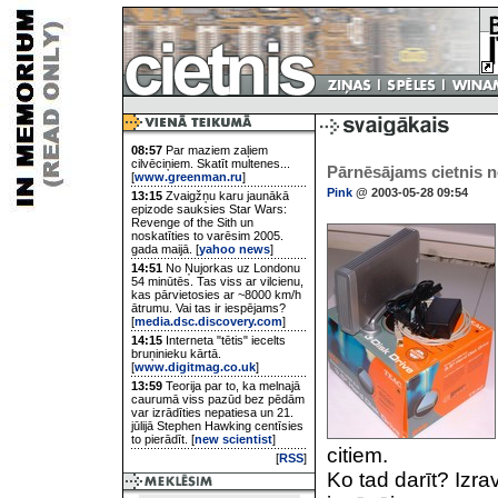
08:57
Par maziem zaļiem
cilvēciņiem. Skatīt multenes...
Pārnēsājams cietnis n
[
www.greenman.ru
]
Pink
@ 2003-05-28 09:54
13:15
Zvaigžņu karu jaunākā
epizode sauksies Star Wars:
Revenge of the Sith un
noskatīties to varēsim 2005.
gada maijā. [
yahoo news
]
14:51
No Ņujorkas uz Londonu
54 minūtēs. Tas viss ar vilcienu,
kas pārvietosies ar ~8000 km/h
ātrumu. Vai tas ir iespējams?
[
media.dsc.discovery.com
]
14:15
Interneta "tētis" iecelts
bruņinieku kārtā.
[
www.digitmag.co.uk
]
13:59
Teorija par to, ka melnajā
caurumā viss pazūd bez pēdām
var izrādīties nepatiesa un 21.
jūlijā Stephen Hawking centīsies
to pierādīt. [
new scientist
]
citiem.
[
RSS
]
Ko tad darīt? Izra