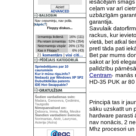
iesācējam smags 
ceļam var arī ciet
ADVANCED
uzbāzīgām garantij
garantija.
Nav cepuminju, nav polla.
[
kāpēc?
]
Savulaik datorfir
Floppy diskus...
rackus, kur ieviet
Izmantoju ikdienā
16% (111)
vietā, bet atkal t
Pa retam izmantoju
52% (354)
Neizmantoju vispār
26% (175)
pretī tāda pati iekā
Kas ir Floppy?
6% (43)
Bet par mums dom
21
komentārs
|
visi citi...
sakot ar ļoti ele
Spriedelējums par 10
palīdzību pārnēsā
caurumiem
Kur ir mūsu riga.info?
Centram
manās r
Nedaudz par Windows XP SP2
HD-35 PUK ar 80 gi
Dubultklikšķa patents
IDE Hot-Swappable?
Šodien vardadienas svin:
Madara, Genoveva, Ģedimins,
Principā tas ir j
Tautgodis
sāku uzskatīt un p
Nimepaevalised on:
Deboora, Imma, Melita, Mesike
hardware parasti ā
Šiandien vardadieni švencia:
Norimantas, Aistė, Laurynas,
nav nonācis, 2 ne
Asterija (Astra)
Mhz procesori un 