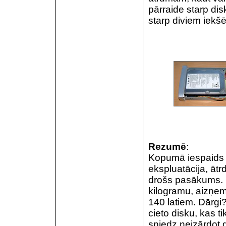
pārraide starp diski
starp diviem iekš
Rezumē
:
Kopumā iespaids pa
ekspluatācija, ātr
drošs pasākums. R
kilogramu, aizņem
140 latiem. Dārgi
cieto disku, kas ti
sniedz neizārdot 