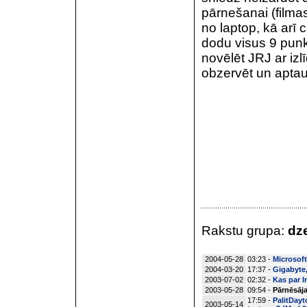
pārnešanai (filmas
no laptop, kā arī
dodu visus 9 punk
novēlēt JRJ ar iz
obzervēt un aptau
Rakstu grupa:
dze
2004-05-28
03:23 -
Microsoft
2004-03-20
17:37 -
Gigabyte, 
2003-07-02
02:32 -
Kas par I
2003-05-28
09:54 -
Pārnēsāja
17:59 -
PalitDayt
2003-05-14