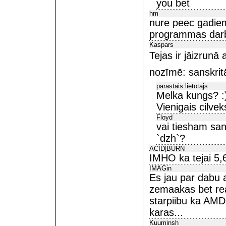
you bet
hm
nure peec gadiem
programmas darbi
Kaspars
Tejas ir jāizrunā 
nozīmē: sanskritā
parastais lietotajs
Melka kungs? :
Vienigais cilvek
Floyd
vai tiesham san
`dzh`?
ACID|BURN
IMHO ka tejai 5,
IMAGin
Es jau par dabu 
zemaakas bet reaa
starpiibu ka AMD
karas...
Kuuminsh