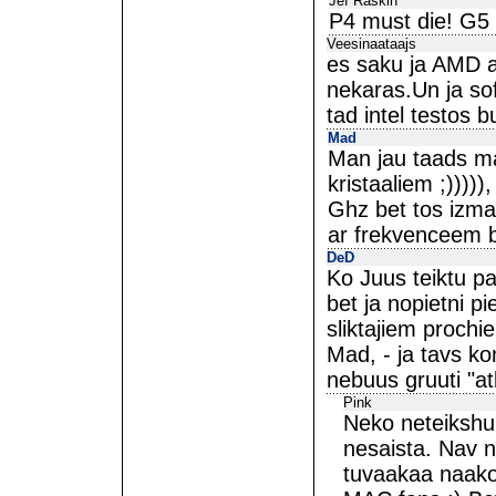
Jef Raskin
P4 must die! G5 R
Veesinaataajs
es saku ja AMD a
nekaras.Un ja sof
tad intel testos b
Mad
Man jau taads maa
kristaaliem ;)))))
Ghz bet tos izma
ar frekvenceem b
DeD
Ko Juus teiktu p
bet ja nopietni pi
sliktajiem prochie
Mad, - ja tavs ko
nebuus gruuti "atl
Pink
Neko neteikshu
nesaista. Nav n
tuvaakaa naak