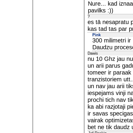
Nure... kad izna
pavilks :))
?
es tā nesapratu 
kas tad tas par
Pink
300 milimetri i
Daudzu proces
Dawis
nu 10 Ghz jau nu 
un arii parus gad
tomeer ir paraak 
tranzistoriem utt.
un nav jau arii tik
iespejams vinji na
prochi tich nav ti
ka abi razjotaji 
ir savas speciga
vairak optimizeta
bet ne tik daudz 