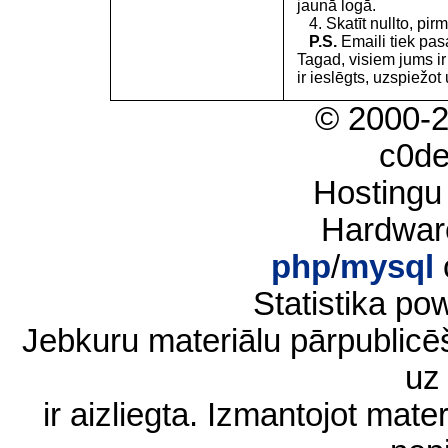
jaunā logā.
4. Skatīt nullto, pirm
P.S.
Emaili tiek pa
Tagad, visiem jums i
ir ieslēgts, uzspiežot 
© 2000-
c0d
Hostingu
Hardwar
php
/
mysql
Statistika p
Jebkuru materiālu pārpublic
uz 
ir aizliegta. Izmantojot materi