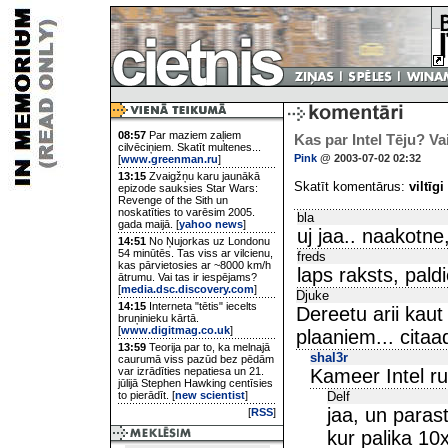
08:57
Par maziem zaļiem
Kas par Intel Tēju? Vai
cilvēciņiem. Skatīt multenes...
Pink
@ 2003-07-02 02:32
[
www.greenman.ru
]
13:15
Zvaigžņu karu jaunākā
Skatīt komentārus:
viltīgi
epizode sauksies Star Wars:
Revenge of the Sith un
noskatīties to varēsim 2005.
bla
gada maijā. [
yahoo news
]
uj jaa.. naakotne
14:51
No Ņujorkas uz Londonu
54 minūtēs. Tas viss ar vilcienu,
freds
kas pārvietosies ar ~8000 km/h
laps raksts, paldi
ātrumu. Vai tas ir iespējams?
[
media.dsc.discovery.com
]
Djuke
14:15
Interneta "tētis" iecelts
Dereetu arii kaut
bruņinieku kārtā.
[
www.digitmag.co.uk
]
plaaniem... citaadi 
13:59
Teorija par to, ka melnajā
shal3r
caurumā viss pazūd bez pēdām
var izrādīties nepatiesa un 21.
Kameer Intel r
jūlijā Stephen Hawking centīsies
to pierādīt. [
new scientist
]
Delf
jaa, un parast
[
RSS
]
kur palika 10