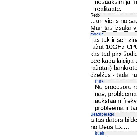
nesaaksim ja. n
realitaate.
Redo
...un viens no sa
Man tas izsaka v
modric
Tas tak ir sen zin
ražot 10GHz CPU - 
kas tad pirx šod
pēc kāda laiciņa u
ražotāji) bankro
dzelžus - tāda nu
Pink
Nu procesoru r
nav, probleema
aukstaam frekv
probleema ir t
Deathperado
a tas dators bild
no Deus Ex....
bush