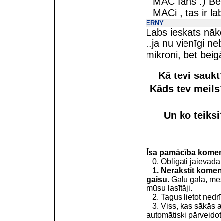
MAC fans :) Bet
MACi , tas ir la
ERNY
Labs ieskats nāk
..ja nu vienīgi n
mikroni, bet bei
Kā tevi sauk
Kāds tev meil
Un ko teiks
Īsa pamācība kome
0. Obligāti jāievada
1. Nerakstīt koment
gaisu.
Galu galā, mēs
mūsu lasītāji.
2. Tagus lietot nedrīk
3. Viss, kas sākās 
automātiski pārveidot