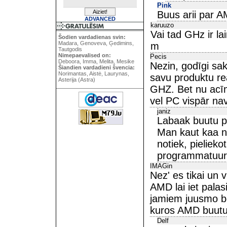
Pink
Buus arii par 
ADVANCED
karuuzo
Vai tad GHz ir lai
Šodien vardadienas svin:
Madara, Genoveva, Ģedimins,
m
Tautgodis
Nimepaevalised on:
Pecis
Deboora, Imma, Melita, Mesike
Nezin, godīgi sak
Šiandien vardadieni švencia:
Norimantas, Aistė, Laurynas,
savu produktu real
Asterija (Astra)
GHZ. Bet nu acīm
vel PC vispār nav
janiz
Labaak buutu pr
Man kaut kaa ne
notiek, pieliek
programmatuuras 
IMAGin
Nez' es tikai un v
AMD lai iet palas
jamiem juusmo be
kuros AMD buutu 
Delf