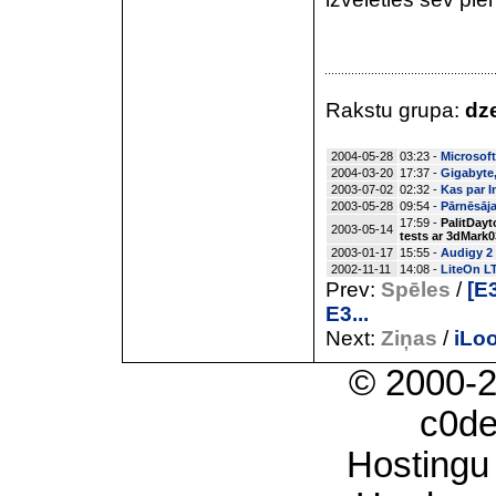
Rakstu grupa:
dze
2004-05-28
03:23 -
Microsoft
2004-03-20
17:37 -
Gigabyte, 
2003-07-02
02:32 -
Kas par I
2003-05-28
09:54 -
Pārnēsāja
17:59 -
PalitDayt
2003-05-14
tests ar 3dMark0
2003-01-17
15:55 -
Audigy 2 
2002-11-11
14:08 -
LiteOn L
Prev:
Spēles
/
[E
E3...
Next:
Ziņas
/
iLoo
© 2000-
c0d
Hostingu