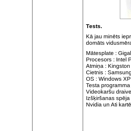
Tests.
Kā jau minēts iepri
domāts vidusmēra 
Mātesplate : Gig
Procesors : Intel
Atmiņa : Kingst
Cietnis : Samsun
OS : Windows XP 
Testa programma 
Videokaršu draiver
Izšķiršanas spēja
Nvidia un Ati kart