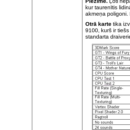
Piezīme.
Ļoti nep
kur taurenītis lidin
akmeņa poligoni. 
Otrā karte
tika iz
9100, kurš ir tie
standarta draiver