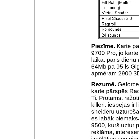
Piezīme.
Karte pat
9700 Pro, jo karte
laikā, pāris dien
64Mb pa 95 ls Gi
apmēram 2900 3DM
Rezumē.
GeforceF
karte pārspēs Ra
Ti. Protams, ražo
killeri, iespējas i
sheideru uzturēšan
es labāk piemaks
9500, kurš uztur p
reklāma, interese
izvēlēties sev pi