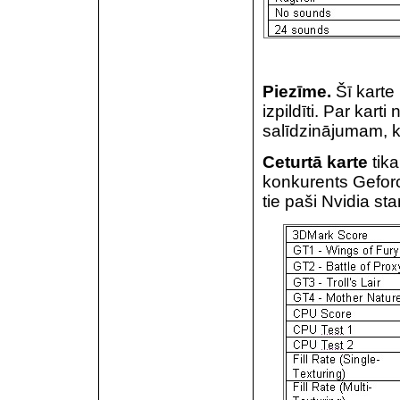
Piezīme.
Šī karte 
izpildīti. Par kart
salīdzinājumam, ka
Ceturtā karte
tika
konkurents Geforce
tie paši Nvidia sta