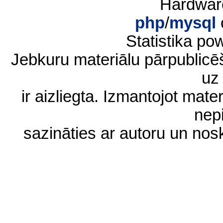
Hardwar
php
/
mysql
Statistika p
Jebkuru materiālu pārpublic
uz 
ir aizliegta. Izmantojot materi
nep
sazināties ar autoru un no