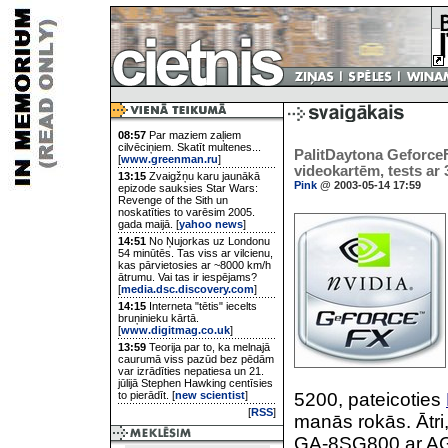
08:57
Par maziem zaļiem
cilvēciņiem. Skatīt multenes...
PalitDaytona GeforceF
[
www.greenman.ru
]
videokartēm, tests ar
13:15
Zvaigžņu karu jaunākā
Pink
@ 2003-05-14 17:59
epizode sauksies Star Wars:
Revenge of the Sith un
noskatīties to varēsim 2005.
gada maijā. [
yahoo news
]
14:51
No Ņujorkas uz Londonu
54 minūtēs. Tas viss ar vilcienu,
kas pārvietosies ar ~8000 km/h
ātrumu. Vai tas ir iespējams?
[
media.dsc.discovery.com
]
14:15
Interneta "tētis" iecelts
bruņinieku kārtā.
[
www.digitmag.co.uk
]
13:59
Teorija par to, ka melnajā
caurumā viss pazūd bez pēdām
var izrādīties nepatiesa un 21.
jūlijā Stephen Hawking centīsies
to pierādīt. [
new scientist
]
5200, pateicoties
[
RSS
]
manās rokās. Ātri
GA-8SG800 ar AGP