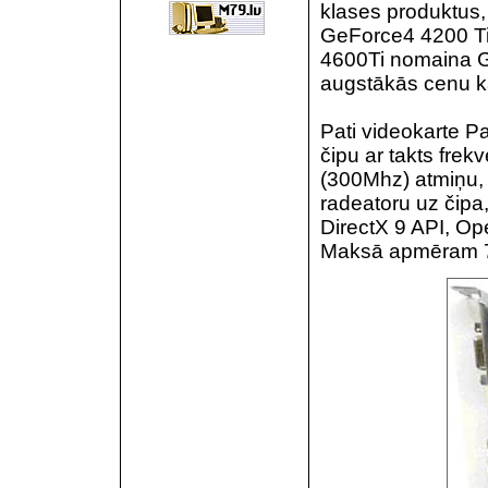
klases produktus,
GeForce4 4200 Ti 
4600Ti nomaina 
augstākās cenu ka
Pati videokarte 
čipu ar takts fr
(300Mhz) atmiņu, 
radeatoru uz čipa,
DirectX 9 API, Op
Maksā apmēram 70