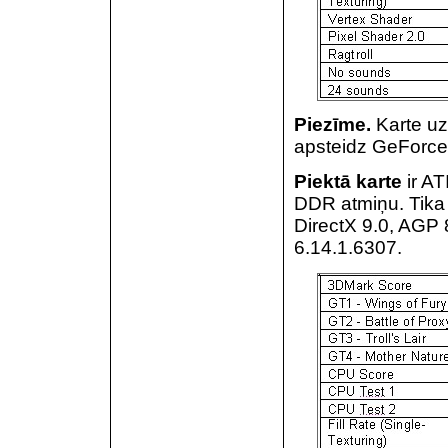
Piezīme.
Karte uzt
apsteidz GeForc
Piektā karte
ir AT
DDR atmiņu. Tika 
DirectX 9.0, AGP 8
6.14.1.6307.