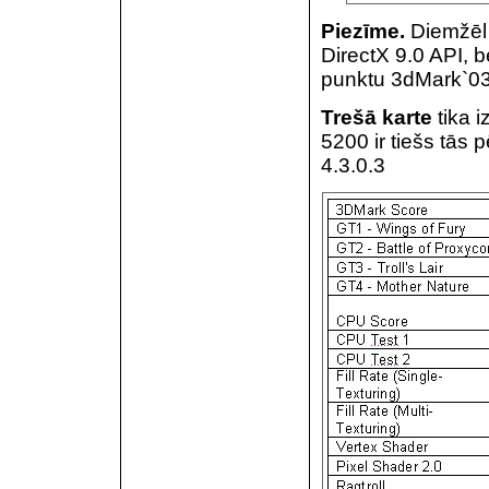
Piezīme.
Diemžēl 2
DirectX 9.0 API, b
punktu 3dMark`03
Trešā karte
tika 
5200 ir tiešs tās p
4.3.0.3