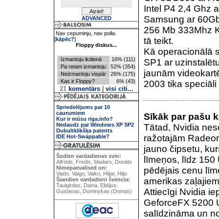
Intel P4 2,4 Ghz a
Samsung ar 60Gb
ADVANCED
256 Mb 333Mhz Ki
Nav cepuminju, nav polla.
tā teikt.
[
kāpēc?
]
Floppy diskus...
Kā operacionālā 
Izmantoju ikdienā
16% (111)
SP1 ar uzinstalē
Pa retam izmantoju
52% (354)
jaunām videokar
Neizmantoju vispār
26% (175)
Kas ir Floppy?
6% (43)
2003 tika speciāli 
21
komentārs
|
visi citi...
Spriedelējums par 10
caurumiem
Sīkāk par pašu ka
Kur ir mūsu riga.info?
Nedaudz par Windows XP SP2
Tātad, Nvidia nese
Dubultklikšķa patents
ražotajām Radeon
IDE Hot-Swappable?
jauno čipsetu, ku
Šodien vardadienas svin:
līmeņos, līdz 150
Alfrēds, Fredis, Madars, Donāts
Nimepaevalised on:
pēdējais cenu līm
Vaido, Vaigo, Vaiko, Hiljar, Hiljo
amerikas zaļajiem
Šiandien vardadieni švencia:
Taulgirdas, Daina, Elidijus,
Attiecīgi Nvidia 
Gustavas, Dominykas (Domas)
GeforceFX 5200 Ul
salīdzināma un 