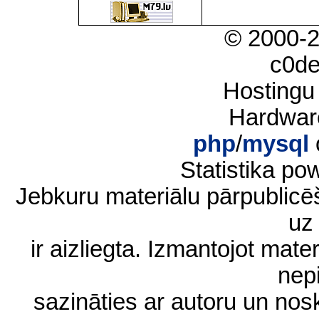
© 2000-
c0d
Hostingu
Hardwar
php
/
mysql
Statistika p
Jebkuru materiālu pārpublic
uz 
ir aizliegta. Izmantojot materi
nep
sazināties ar autoru un no