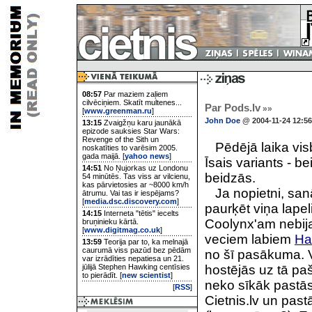
08:57
Par maziem zaļiem
cilvēciņiem. Skatīt multenes...
Par Pods.lv
»»
[
www.greenman.ru
]
John Doe
@ 2004-11-24 12:56
13:15
Zvaigžņu karu jaunākā
epizode sauksies Star Wars:
Revenge of the Sith un
Pēdējā laika visb
noskatīties to varēsim 2005.
gada maijā. [
yahoo news
]
Īsais variants - b
14:51
No Ņujorkas uz Londonu
beidzās.
54 minūtēs. Tas viss ar vilcienu,
kas pārvietosies ar ~8000 km/h
Ja nopietni, sa
ātrumu. Vai tas ir iespējams?
[
media.dsc.discovery.com
]
paurķēt viņa lape
14:15
Interneta "tētis" iecelts
Coolynx'am nebija.
bruņinieku kārtā.
[
www.digitmag.co.uk
]
veciem labiem
Ha
13:59
Teorija par to, ka melnajā
caurumā viss pazūd bez pēdām
no šī pasākuma. 
var izrādīties nepatiesa un 21.
jūlijā Stephen Hawking centīsies
hostējās uz tā paš
to pierādīt. [
new scientist
]
neko sīkāk pastās
[
RSS
]
Cietnis.lv un pas