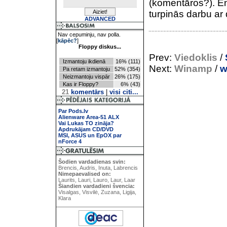
(komentāros?). En
turpinās darbu ar
ADVANCED
Nav cepuminju, nav polla.
[
kāpēc?
]
Floppy diskus...
Prev:
Viedoklis
/
Izmantoju ikdienā
16% (111)
Next:
Winamp
/
w
Pa retam izmantoju
52% (354)
Neizmantoju vispār
26% (175)
Kas ir Floppy?
6% (43)
21
komentārs
|
visi citi...
Par Pods.lv
Alienware Area-51 ALX
Vai Lukas TO zināja?
Apdrukājam CD/DVD
MSI, ASUS un EpOX par
nForce 4
Šodien vardadienas svin:
Brencis, Audris, Inuta, Labrencis
Nimepaevalised on:
Laurits, Lauri, Lauro, Laur, Laar
Šiandien vardadieni švencia:
Visalgas, Visvilė, Zuzana, Ligija,
Klara