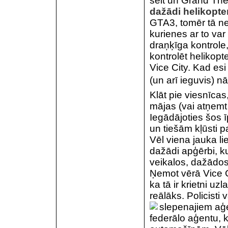
šeit un Grand Theft
dažādi helikopter
GTA3, tomēr tā ne
kurienes ar to var
draņķīga kontrole
kontrolēt helikopt
Vice City. Kad esi
(un arī ieguvis) n
Klāt pie viesnīca
mājas (vai atņemt
Iegādājoties šos 
un tiešām kļūsti pa
Vēl viena jauka l
dažādi apģērbi, ku
veikalos, dažādos
Ņemot vērā Vice Ci
ka tā ir krietni uz
reālāks. Policisti
slepenajiem aģe
federālo aģentu, k