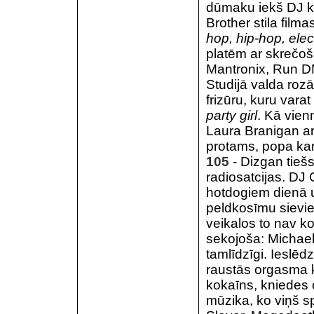
dūmaku iekš DJ ka
Brother stila filma
hop, hip-hop, elec
platēm ar skrečo
Mantronix, Run D
Studijā valda roz
frizūru, kuru varat
party girl
. Kā vien
Laura Branigan ar 
protams, popa kar
105
- Dizgan tieš
radiosatcijas. DJ 
hotdogiem dienā un
peldkosīmu sieviet
veikalos to nav 
sekojoša: Michael
tamlīdzīgi. Ieslē
raustās orgasma 
kokaīns, kniedes 
mūzika, ko viņš s