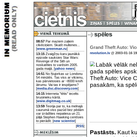
08:57
Par maziem zaļiem
cilvēciņiem. Skatīt multenes...
Grand Theft Auto: Vic
[
www.greenman.ru
]
revolution.lv
@ 2003-01-16 19
13:15
Zvaigžņu karu jaunākā
epizode sauksies Star Wars:
Revenge of the Sith un
Labāk vēlāk nek
noskatīties to varēsim 2005.
gada maijā. [
yahoo news
]
gada spēles apsk
14:51
No Ņujorkas uz Londonu
Theft Auto: Vice Ci
54 minūtēs. Tas viss ar vilcienu,
kas pārvietosies ar ~8000 km/h
pasakām, ka spēle
ātrumu. Vai tas ir iespējams?
[
media.dsc.discovery.com
]
14:15
Interneta "tētis" iecelts
bruņinieku kārtā.
[
www.digitmag.co.uk
]
13:59
Teorija par to, ka melnajā
caurumā viss pazūd bez pēdām
var izrādīties nepatiesa un 21.
jūlijā Stephen Hawking centīsies
to pierādīt. [
new scientist
]
[
RSS
]
Pastāsts.
Kaut ku