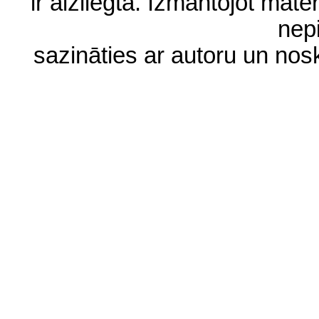
ir aizliegta. Izmantojot materi
nep
sazināties ar autoru un no