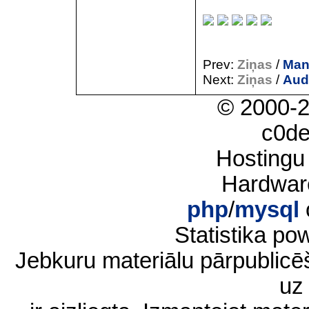
Prev:
Ziņas
/
Man
Next:
Ziņas
/
Aud
© 2000-
c0d
Hostingu
Hardwar
php
/
mysql
Statistika p
Jebkuru materiālu pārpublic
uz 