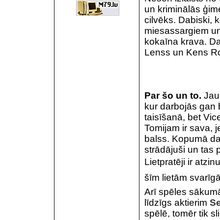
un kriminālās ģime
cilvēks. Dabiski, 
miesassargiem un
kokaīna krava. Dar
Lenss un Kens Roz
Par šo un to.
Jau
kur darbojās gan 
taisīšanā, bet Vice
Tomijam ir sava, j
balss. Kopumā dar
strādājuši un tas 
Lietpratēji ir atzi
šīm lietām svarīgā
Arī spēles sākumā
līdzīgs aktierim
S
spēlē, tomēr tik sl