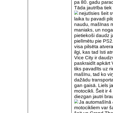
pa 80. gadu parad
Tāda jautrība tiek
nejutīsies šeit
s
laika tu pavadi pil
naudu, mašīnas ma
maniaks, un nogal
pietiekoši daudz ja
pielīmētu pie PS2. 
visa pilsēta atve
ilgi, kas tad īsti a
Vice City ir daudz
paskraidīt apkārt 
tiks pavadīts uz 
mašīnu, tad ko viņi
dažādu transport
gan gaisā. Liels 
motocikli. Šeit ir 
diezgan jautri brau
Ja automašīnā
motocikliem var š