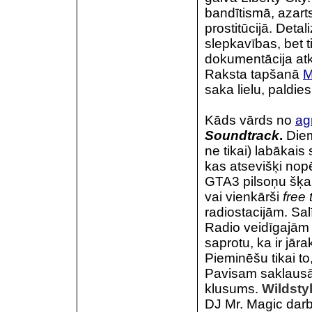
bandītismā, azart
prostitūcijā. Detal
slepkavības, bet t
dokumentācija a
Raksta tapšanā
M
saka lielu, paldie
Kāds vārds no
ag
Soundtrack
.
Diem
ne tikai) labākais
kas atsevišķi no
GTA3 pilsoņu šķa
vai vienkārši
free
radiostacijām. Sal
Radio veidīgajām 
saprotu, ka ir jāra
Pieminēšu tikai t
Pavisam saklausā
klusums.
Wildsty
DJ Mr. Magic darb