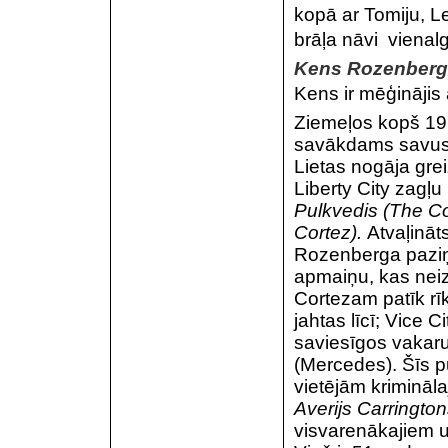
kopā ar Tomiju, Le
brāļa nāvi  vienal
Kens Rozenberg
Kens ir mēģinājis a
Ziemeļos kopš 1978
savākdams savus c
Lietas nogāja gre
Liberty City zagļu
Pulkvedis (The Co
Cortez).
Atvaļināt
Rozenberga paziņ
apmaiņu, kas neiz
Cortezam patīk rī
jahtas līcī; Vice 
saviesīgos vakaru
(Mercedes). Šīs p
vietējām krimināl
Averijs Carrington
visvarenākajiem u