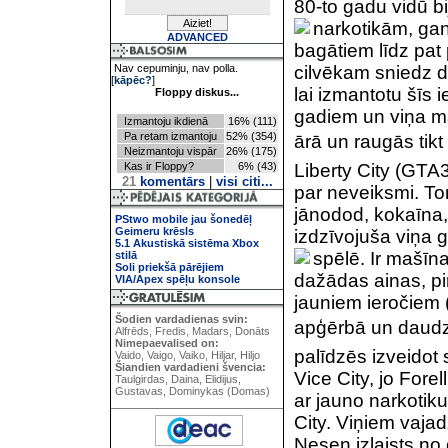
80-to gadu vidū bi
narkotikām, ga
ADVANCED
bagātiem līdz pat
Nav cepuminju, nav polla.
cilvēkam sniedz da
[
kāpēc?
]
lai izmantotu šīs 
Floppy diskus...
gadiem un viņa maf
Izmantoju ikdienā
16% (111)
Pa retam izmantoju
52% (354)
ārā un raugās tikt
Neizmantoju vispār
26% (175)
Kas ir Floppy?
6% (43)
Liberty City (GTA3)
21
komentārs
|
visi citi...
par neveiksmi. To
jānodod, kokaīna,
PStwo mobile jau šonedēļ
Geimeru krēsls
izdzīvojuša viņa g
5.1 Akustiskā sistēma Xbox
spēlē. Ir mašīna
stilā
Soli priekšā pārējiem
dažādas ainas, pir
VIA/Apex spēļu konsole
jauniem ieročiem 
Šodien vardadienas svin:
apģērbā un daudza
Alfrēds, Fredis, Madars, Donāts
Nimepaevalised on:
palīdzēs izveidot 
Vaido, Vaigo, Vaiko, Hiljar, Hiljo
Šiandien vardadieni švencia:
Vice City, jo Forel
Taulgirdas, Daina, Elidijus,
Gustavas, Dominykas (Domas)
ar jauno narkotiku
City. Viņiem vajad
Nesen izlaists no