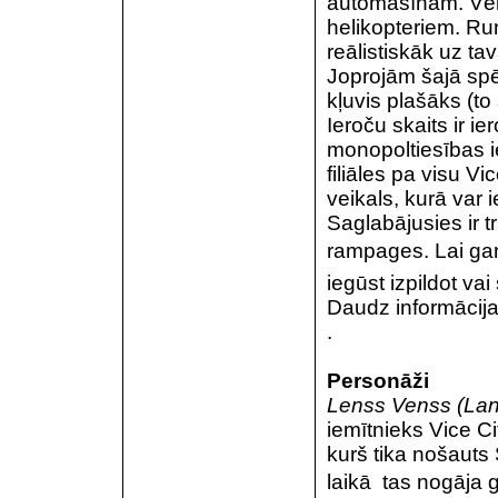
automašīnām. Vēl p
helikopteriem. Run
reālistiskāk uz t
Joprojām šajā spēl
kļuvis plašāks (to 
Ieroču skaits ir 
monopoltiesības ie
filiāles pa visu Vi
veikals, kurā var
Saglabājusies ir t
rampages. Lai gan 
iegūst izpildot va
Daudz informācija
.
Personāži
Lenss Venss (La
iemītnieks Vice Ci
kurš tika nošauts 
laikā  tas nogāja