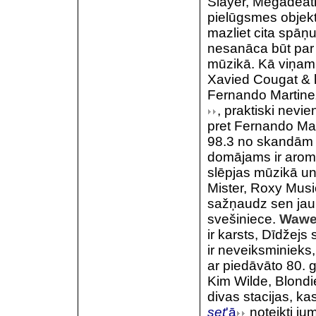
Slayer, Megadeath
pielūgsmes objekt
mazliet cita spā
nesanāca būt par 
mūzikā. Kā viņam 
Xavied Cougat & 
Fernando Martine
, praktiski nevi
pret Fernando Mar
98.3 no skandām b
domājams ir aromā
slēpjas mūzikā un 
Mister, Roxy Musi
sažņaudz sen jau
svešiniece.
Wawe
ir karsts, Dīdžejs 
ir neveiksminieks,
ar piedāvāto 80. 
Kim Wilde, Blondi
divas stacijas, ka
set
'ā
noteikti jum