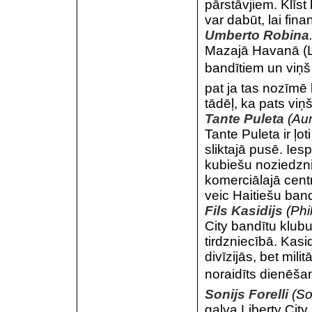
pārstāvjiem. Klīs
var dabūt, lai fin
Umberto Robina
Mazajā Havanā (Lit
bandītiem un viņš 
pat ja tas nozīmē
tādēļ, ka pats viņ
Tante Puleta
(Aun
Tante Puleta ir ļot
sliktajā pusē. Ies
kubiešu noziedzni
komerciālajā centrā
veic Haitiešu bandī
Fils Kasidijs
(Phi
City bandītu klubu
tirdzniecībā. Kasi
divīzijās, bet milit
noraidīts dienēša
Sonijs Forelli
(Son
galva Liberty City.