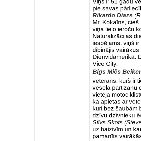
Viņš ir 51 gadu ve
pie savas pārliecī
Rikardo Diazs
(R
Mr. Kokaīns, cieš
viņa lielo ieroču 
Naturalizācijas di
iespējams, viņš ir 
dibinājis vairāku
Dienvidamerikā. Di
Vice City.
Bigs Mičs Beike
veterāns, kurš ir 
vesela partizāņu 
vietējā motociklis
kā apietas ar vete
kuri bez šaubām b
dzīvu dzīvnieku ē
Stīvs Skots (Steve
uz haizivīm un kar
pamanīts vairākās