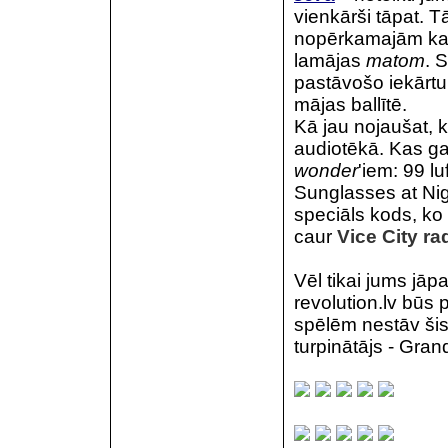
vienkārši tāpat. T
nopērkamajām kas
lamājas
matom
. 
pastāvošo iekārtu,
mājas ballītē.
Kā jau nojaušat, 
audiotēkā. Kas ga
wonder
'iem: 99 l
Sunglasses at Nigh
speciāls kods, ko 
caur
Vice City ra
Vēl tikai jums jā
revolution.lv būs 
spēlēm nestāv šis
turpinātājs - Gran