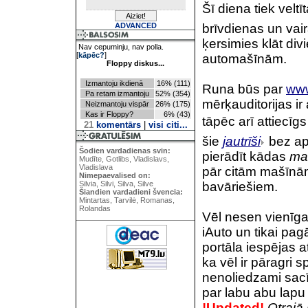
Šī diena tiek veltī
ADVANCED
brīvdienas un vair
ķersimies klāt divi
Nav cepuminju, nav polla.
[
kāpēc?
]
automašīnām.
Floppy diskus...
Izmantoju ikdienā
16% (111)
Runa būs par
www
Pa retam izmantoju
52% (354)
mērķauditorijas i
Neizmantoju vispār
26% (175)
Kas ir Floppy?
6% (43)
tāpēc arī attiecīgs
21
komentārs
|
visi citi...
šie
jautrīši
bez ap
Šodien vardadienas svin:
pierādīt kādas
ma
Mudīte, Gotlibs, Vladislavs,
Vladislava
pār citām mašīnā
Nimepaevalised on:
Silvia, Silvi, Silva, Silve
bavāriešiem.
Šiandien vardadieni švencia:
Mintartas, Tarvilė, Romanas,
Rolandas
Vēl nesen vienīgai
iAuto un tikai pa
portāla iespējas a
ka vēl ir pāragri
nenoliedzami sacī
par labu abu lapu
!Updated!
Otrajā 