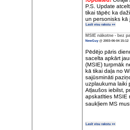
P.S. Update atcelt
tikai tāpēc ka daž
un personisks kā 
Lasīt visu rakstu »»
MSIE nākotne - bez pa
NewGuy
@ 2003-06-04 15:12
Pēdējo pāris dienu 
sacelta apkārt ja
(MSIE) turpmāk ne
kā tikai daļa no 
sajūsmināti paziņo
uzplaukuma laiki p
Atļaušos iebilst,
apskatīties MSIE n
saukļiem MS mustdi
Lasīt visu rakstu »»