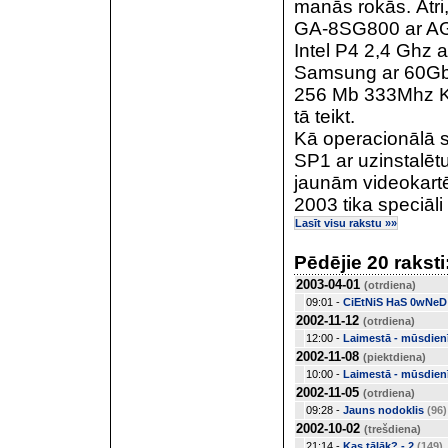
manās rokās. Ātri
GA-8SG800 ar AGP
Intel P4 2,4 Ghz a
Samsung ar 60Gb
256 Mb 333Mhz Ki
tā teikt.
Kā operacionālā 
SP1 ar uzinstalē
jaunām videokar
2003 tika speciāli 
Lasīt visu rakstu »»
Pēdējie 20 raksti
2003-04-01
(otrdiena)
09:01 -
CiEtNiS HaS 0wNeD 
2002-11-12
(otrdiena)
12:00 -
Laimestā - mūsdienī
2002-11-08
(piektdiena)
10:00 -
Laimestā - mūsdienī
2002-11-05
(otrdiena)
09:28 -
Jauns nodoklis
(96)
2002-10-02
(trešdiena)
21:14 -
Kas tālāk? - 2
(149)