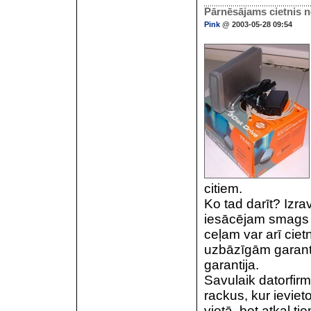
Pārnēsājams cietnis n
Pink
@ 2003-05-28 09:54
citiem.
Ko tad darīt? Izra
iesācējam smags 
ceļam var arī ciet
uzbāzīgām garantij
garantija.
Savulaik datorfir
rackus, kur ieviet
vietā, bet atkal t