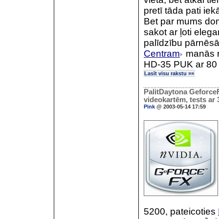
pretī tāda pati iekā
Bet par mums dom
sakot ar ļoti ele
palīdzību pārnēsā
Centram
manās r
HD-35 PUK ar 80 gi
Lasīt visu rakstu »»
PalitDaytona GeforceF
videokartēm, tests ar
Pink
@ 2003-05-14 17:59
5200, pateicoties