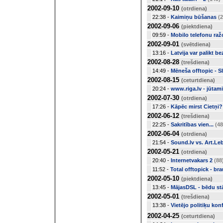
2002-09-10
(otrdiena)
22:38 -
Kaimiņu būšanas
(2
2002-09-06
(piektdiena)
09:59 -
Mobilo telefonu raž
2002-09-01
(svētdiena)
13:16 -
Latvija var palikt b
2002-08-28
(trešdiena)
14:49 -
Mēneša offtopic - S
2002-08-15
(ceturtdiena)
20:24 -
www.riga.lv - jūtami
2002-07-30
(otrdiena)
17:26 -
Kāpēc mirst Cietņi?
2002-06-12
(trešdiena)
22:25 -
Sakritības vien...
(48
2002-06-04
(otrdiena)
21:54 -
Sound.lv vs. Art.Le
2002-05-21
(otrdiena)
20:40 -
Internetvakars 2
(88
11:52 -
Total offtopick - b
2002-05-10
(piektdiena)
13:45 -
MājasDSL - bēdu st
2002-05-01
(trešdiena)
13:38 -
Vietējo politiķu konf
2002-04-25
(ceturtdiena)