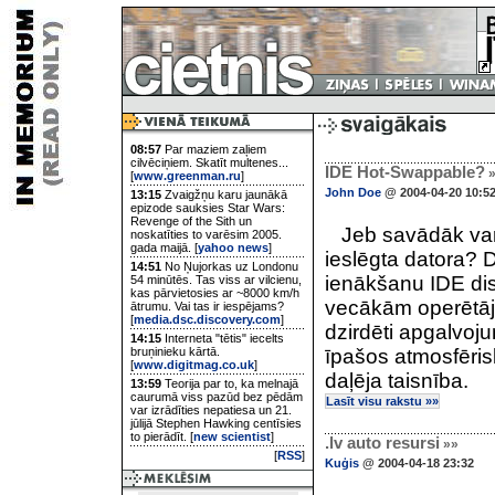
08:57
Par maziem zaļiem
cilvēciņiem. Skatīt multenes...
IDE Hot-Swappable?
»
[
www.greenman.ru
]
John Doe
@ 2004-04-20 10:5
13:15
Zvaigžņu karu jaunākā
epizode sauksies Star Wars:
Revenge of the Sith un
Jeb savādāk varēt
noskatīties to varēsim 2005.
gada maijā. [
yahoo news
]
ieslēgta datora? 
14:51
No Ņujorkas uz Londonu
ienākšanu IDE disk
54 minūtēs. Tas viss ar vilcienu,
kas pārvietosies ar ~8000 km/h
vecākām operētājs
ātrumu. Vai tas ir iespējams?
[
media.dsc.discovery.com
]
dzirdēti apgalvoju
14:15
Interneta "tētis" iecelts
bruņinieku kārtā.
īpašos atmosfēris
[
www.digitmag.co.uk
]
daļēja taisnība.
13:59
Teorija par to, ka melnajā
caurumā viss pazūd bez pēdām
Lasīt visu rakstu »»
var izrādīties nepatiesa un 21.
jūlijā Stephen Hawking centīsies
to pierādīt. [
new scientist
]
.lv auto resursi
»»
[
RSS
]
Kuģis
@ 2004-04-18 23:32