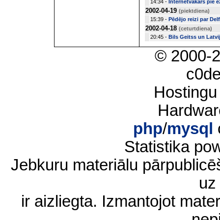
14:34 -
Internetvakars pie e
2002-04-19
(piektdiena)
15:39 -
Pēdējo reizi par Del
2002-04-18
(ceturtdiena)
20:45 -
Bils Geitss un Latv
© 2000-
c0d
Hostingu
Hardwar
php
/
mysql
Statistika p
Jebkuru materiālu pārpublic
uz 
ir aizliegta. Izmantojot materi
nep