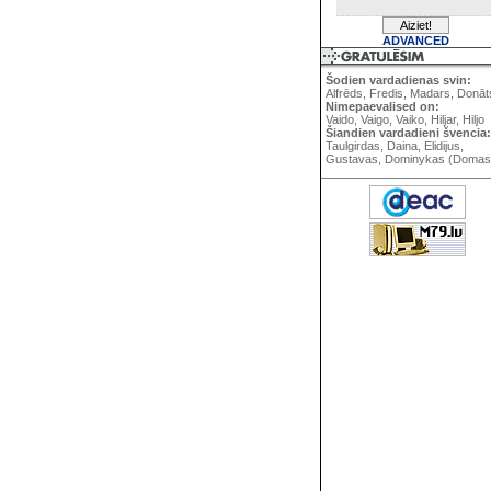
ADVANCED
Šodien vardadienas svin:
Alfrēds, Fredis, Madars, Donāt
Nimepaevalised on:
Vaido, Vaigo, Vaiko, Hiljar, Hiljo
Šiandien vardadieni švencia:
Taulgirdas, Daina, Elidijus,
Gustavas, Dominykas (Domas