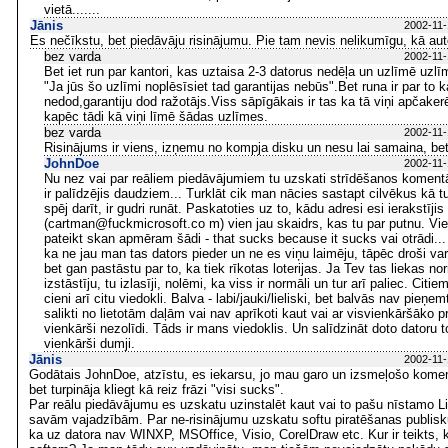
vietā.......
Jānis
2002-11-
Es nečīkstu, bet piedāvāju risinājumu. Pie tam nevis nelikumīgu, kā aut
bez varda
2002-11-
Bet iet run par kantori, kas uztaisa 2-3 datorus nedēļa un uzlīmē uzlī
"Ja jūs šo uzlīmi noplēsīsiet tad garantijas nebūs".Bet runa ir par to k
nedod,garantiju dod ražotājs.Viss sāpīgākais ir tas ka tā viņi apčake
kapēc tādi kā viņi līmē šādas uzlīmes.
bez varda
2002-11-
Risinājums ir viens, izņemu no kompja disku un nesu lai samaina, bet
JohnDoe
2002-11-
Nu nez vai par reāliem piedāvājumiem tu uzskati strīdēšanos komentār
ir palīdzējis daudziem... Turklāt cik man nācies sastapt cilvēkus kā tu
spēj darīt, ir gudri runāt. Paskatoties uz to, kādu adresi esi ierakstīji
(cartman@fuckmicrosoft.co m) vien jau skaidrs, kas tu par putnu. Vi
pateikt skan apmēram šādi - that sucks because it sucks vai otrādi...
ka ne jau man tas dators pieder un ne es viņu laimēju, tāpēc droši var
bet gan pastāstu par to, ka tiek rīkotas loterijas. Ja Tev tas liekas no
izstāstīju, tu izlasīji, nolēmi, ka viss ir normāli un tur arī paliec. Citi
cieni arī citu viedokli. Balva - labi/jauki/lieliski, bet balvās nav pieņe
salikti no lietotām daļām vai nav aprīkoti kaut vai ar visvienkāršāko 
vienkārši nezolīdi. Tāds ir mans viedoklis. Un salīdzināt doto datoru to
vienkārši dumji.
Jānis
2002-11-
Godātais JohnDoe, atzīstu, es iekarsu, jo mau garo un izsmeļošo komen
bet turpināja kliegt kā reiz frāzi "visi sucks".
Par reālu piedāvājumu es uzskatu uzinstalēt kaut vai to pašu nīstamo Li
savām vajadzībām. Par ne-risinājumu uzskatu softu piratēšanas publisk
ka uz datora nav WINXP, MSOffice, Visio, CorelDraw etc. Kur ir teikts, 