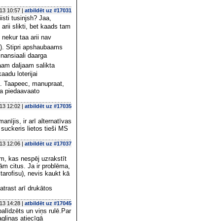
13 10:57 |
atbildēt uz #17031
isti tusinjsh? Jaa,
arii slikti, bet kaads tam
 nekur taa arii nav
js). Stipri apshaubaams
inansiaali daarga
taam daljaam salikta
aadu loterijai
s. Taapeec, manupraat,
aa piedaavaato
13 12:02 |
atbildēt uz #17035
ījis, ir arī alternatīvas
 suckeris lietos tieši MS
13 12:06 |
atbildēt uz #17037
em, kas nespēj uzrakstīt
ām citus. Ja ir problēma,
Starofisu), nevis kaukt kā
trast arī drukātos
13 14:28 |
atbildēt uz #17045
 palīdzēts un viņs rulē.Par
agliņas atiecīgā