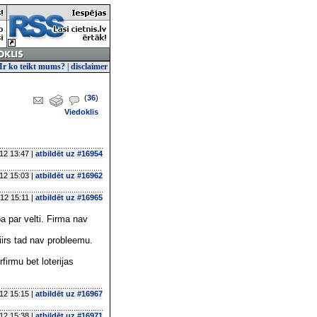
Ir ko teikt mums?
|
disclaimer
(
36
)
Viedoklis
12 13:47 |
atbildēt uz #16954
12 15:03 |
atbildēt uz #16962
12 15:11 |
atbildēt uz #16965
 par velti. Firma nav
piirs tad nav probleemu.
irmu bet loterijas
12 15:15 |
atbildēt uz #16967
12 15:38 |
atbildēt uz #16971