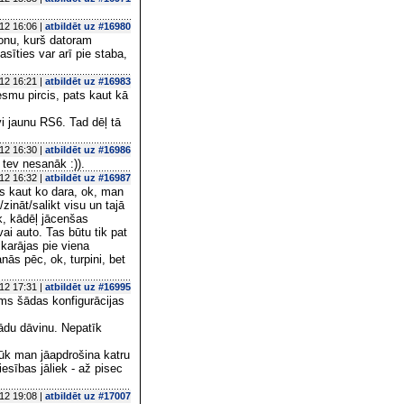
12 16:06 |
atbildēt uz #16980
lonu, kurš datoram
asīties var arī pie staba,
12 16:21 |
atbildēt uz #16983
smu pircis, pats kaut kā
vi jaunu RS6. Tad dēļ tā
12 16:30 |
atbildēt uz #16986
 tev nesanāk :)).
12 16:32 |
atbildēt uz #16987
ts kaut ko dara, ok, man
zināt/salikt visu un tajā
, kādēļ jācenšas
vai auto. Tas būtu tik pat
 karājas pie viena
nās pēc, ok, turpini, bet
12 17:31 |
atbildēt uz #16995
ams šādas konfigurācijas
du dāvinu. Nepatīk
lūk man jāapdrošina katru
esības jāliek - až pisec
12 19:08 |
atbildēt uz #17007