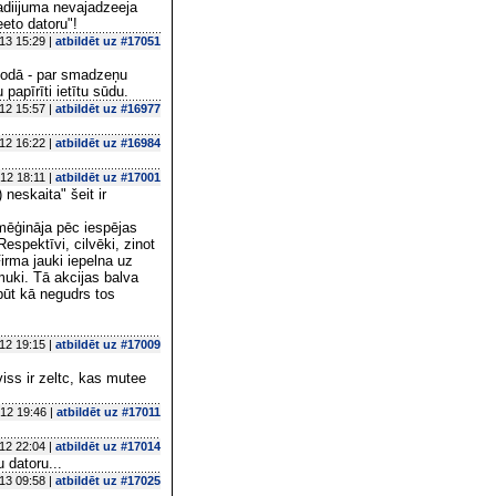
gadiijuma nevajadzeeja
eto datoru"!
13 15:29 |
atbildēt uz #17051
alodā - par smadzeņu
papīrīti ietītu sūdu.
12 15:57 |
atbildēt uz #16977
12 16:22 |
atbildēt uz #16984
12 18:11 |
atbildēt uz #17001
neskaita" šeit ir
 mēģināja pēc iespējas
Respektīvi, cilvēki, zinot
Firma jauki iepelna uz
muki. Tā akcijas balva
būt kā negudrs tos
12 19:15 |
atbildēt uz #17009
iss ir zeltc, kas mutee
12 19:46 |
atbildēt uz #17011
12 22:04 |
atbildēt uz #17014
 datoru...
13 09:58 |
atbildēt uz #17025