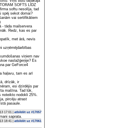
ftu. Viņš būtu labākajā
- DATORAM SOFTS LĪDZ
firma softu nesolīja, tad
ai spēj sekot domai?
šanām vai sertifikātiem
)
ā - tāda mailservera
onāk. Redz, kas es par
epatīk, met ārā, nevis
ini uzņēmējdarbības
 likumdošanas viņiem nav
iskoe naslažģeņije? Es
šana par GeForce4
na haļavu, tam es arī
, drīzāk, ir
mēram, esi dzirdējis par
īta mašīna. Tad lūk,
s noteikto nodokli 25%.
a, pircēju atrast
īstā pasaule.
13 17:01 |
atbildēt uz #17057
 mani saprata.
13 18:41 |
atbildēt uz #17061