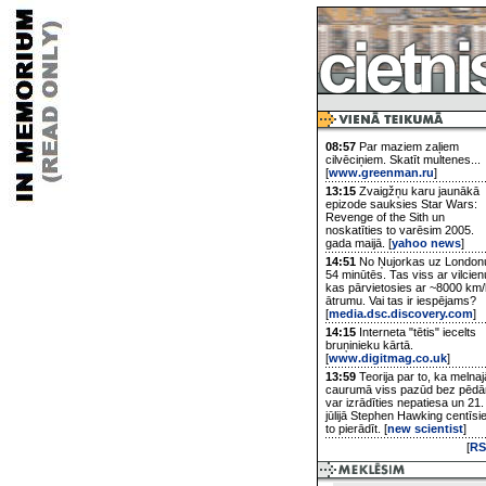
08:57
Par maziem zaļiem
cilvēciņiem. Skatīt multenes...
[
www.greenman.ru
]
13:15
Zvaigžņu karu jaunākā
epizode sauksies Star Wars:
Revenge of the Sith un
noskatīties to varēsim 2005.
gada maijā. [
yahoo news
]
14:51
No Ņujorkas uz London
54 minūtēs. Tas viss ar vilcien
kas pārvietosies ar ~8000 km/
ātrumu. Vai tas ir iespējams?
[
media.dsc.discovery.com
]
14:15
Interneta "tētis" iecelts
bruņinieku kārtā.
[
www.digitmag.co.uk
]
13:59
Teorija par to, ka melnaj
caurumā viss pazūd bez pēd
var izrādīties nepatiesa un 21.
jūlijā Stephen Hawking centīsi
to pierādīt. [
new scientist
]
[
RS