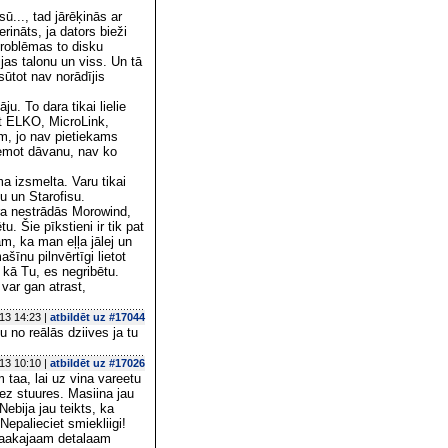
sū..., tad jārēķinās ar
rināts, ja dators bieži
 problēmas to disku
ijas talonu un viss. Un tā
sūtot nav norādījis
u. To dara tikai lielie
t ELKO, MicroLink,
m, jo nav pietiekams
aņemot dāvanu, nav ko
ma izsmelta. Varu tikai
su un Starofisu.
ora nestrādās Morowind,
u. Šie pīkstieni ir tik pat
m, ka man eļļa jālej un
šīnu pilnvērtīgi lietot
 kā Tu, es negribētu.
var gan atrast,
13 14:23 |
atbildēt uz #17044
lu no reālās dziives ja tu
13 10:10 |
atbildēt uz #17026
taa, lai uz vina vareetu
bez stuures. Masiina jau
ebija jau teikts, ka
Nepalieciet smiekliigi!
igaakajaam detalaam