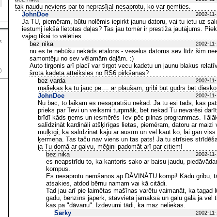
tak naudu neviens par to neprasīja! nesaprotu, ko var ņemties.
JohnDoe
2002-11-
Ja TU, piemēram, būtu nolēmis iepirkt jaunu datoru, vai tu ietu uz sa
iestumj iekšā lietotas daļas? Tas jau tomēr ir prestiža jautājums. Piek
vajag tikai to vēlēties...
s
bez nika
2002-11-
nu es te nebūšu nekāds etalons - veselus datorus sev līdz šim nee
samontēju no sev vēlamām daļām. :)
Auto tirgonis arī placī var tirgot vecu kadetu un jaunu blakus relatī
)
šrota kadeta atteiksies no RS6 pirkšanas?
bez varda
2002-11-
maliekas ka tu jauc pē.... ar plaušām, gribi būt gudrs bet diesko
JohnDoe
2002-11-
Nu bāc, to laikam es nesapratīšu nekad. Ja tu esi tāds, kas pa
prieks par Tevi un veiksmi turpmāk, bet nekad Tu nevarēsi darīt/
brīdī kāds ņems un iesmērēs Tev pēc pilnas programmas. Tālāk
salīdzināt kardināli atšķirīgas lietas, piemēram, datoru ar maizi 
muļķīgi, kā salīdzināt kāju ar ausīm un vēl kaut ko, lai gan viss
ķermeņa. Tas taču nav viens un tas pats! Ja tu strīsies strīdēša
ja Tu domā ar galvu, mēģini padomāt arī par citiem!
bez nika
2002-11-
es neapstrīdu to, ka kantoris sako ar baisu jaudu, piedāvād
kompus.
Es nesaprotu ņemšanos ap DĀVINĀTU kompi! Kādu gribu, tā
atsakies, atdod bērnu namam vai kā citādi.
Tad jau arī pie laimētas mašīnas varētu vaimanāt, ka tagad 
gadu, benzīns jāpērk, stāvvieta jāmaksā un galu galā ja vēl ti
kas pa "dāvanu". Izdevumi tādi, ka maz neliekas.
Sarky
2002-11-