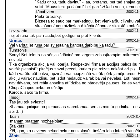
"Kādu gribu, tādu dāvinu" - jaa, protams, bet tad shajaa 
soliit "Muusdieniigu datoru" bet gan ">Gadu veco, remonte
Tāpat vien
2002-11-
Piekrītu Sarky.
Biznesā to sauc par mārketingu, bet vienkāršu cilvēku v
skalošanu/ acu aizliešanu/ kārdināšanu ar skaistā konfešu 
bez varda
2002-11-
nejiet runa tak par naudu,bet godīgumu pret klientu.
Urmas
2002-11-
Vai varbūt iet runa par sviestaina kantora darbību kā tādu?
Tumsonis
2002-11-
Sorry! Bet teksts no sērijas "dāvinātam zirgam zobus(kompim mikrenes) 
nevietā.
Tika organizēta akcija vai loterija. Respektīvi firma ar akcijas palīdzību
vairāk piesaistīt pircējus savai precei, kuriem pie reizes nokāst arī piķi. 
kāda varētu būt balva, apzināti vai neapzināti vairāk pērk jamējo preci. 
akciju vairāk naudiņu, bet izdot nedaudz vairāk balvai nevēlas. Ļoti nes
nav dāvana, bet reāla apsolīta atlīdzība no pārdevēju pauses, ka es var
ChupaChupus pirku un sūkāju.
Karoče, sako tā firma.
[Inso]
2002-11-
Tas jau tok sviestc!
Shamaa gadiijumaa pieraadaas saprotamaa sen aizmirsta gudriiba - ne v
spiid. :)
bush
2002-11-
manam praatam nozheelojami
Stalkers
2002-11-
Žēl, gan, ka neviens nekad nekur neuzslavēs tiešām labu loterijā vinnētu
Jānis
2002-11-