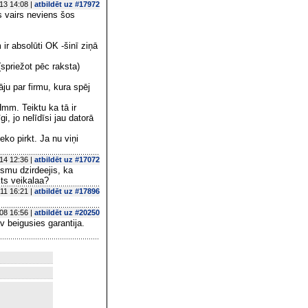
13 14:08 |
atbildēt uz #17972
s vairs neviens šos
ir absolūti OK -šinī ziņā
(spriežot pēc raksta)
āju par firmu, kura spēj
Hmm. Teiktu ka tā ir
i, jo nelīdīsi jau datorā
eko pirkt. Ja nu viņi
14 12:36 |
atbildēt uz #17072
smu dzirdeejis, ka
kts veikalaa?
11 16:21 |
atbildēt uz #17896
08 16:56 |
atbildēt uz #20250
av beigusies garantija.