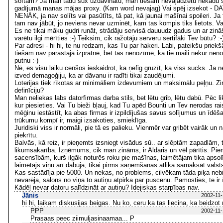
softam? Ja man tādu sux uzdāvinātu, man tiešām nevajadzētu nekādu so
gadījumā manas mājas proxy. (Kam word nevajag) Vai spēj izsekot 
NENĀK, ja nav solīts vai pasūtīts, tā pat, kā jaunai mašīnai spoileri. Ja 
tam nav jābūt, jo neviens nevar uzminēt, kam tas kompis tiks lietots. V
Es ne tikai māku gudri runāt, strādāju servisā dauuudz gadus un ar zinā
varētu ilgi mērīties :-) Teiksim, cik ražotāju serveru sertifāki Tev būtu? :-
Par adresi - hi hi, te nu redzam, kas Tu par hakeri. Labi, pateikšu priekš
tiešām nav parastajā izpratnē, bet tas nenozīmē, ka tie maili nekur nen
putnu :-)
Nē, es visu laiku cenšos ieskaidrot, ka ņefig gruzīt, ka viss sucks. Ja n
izved demagoģiju, ka ar dāvanu ir radīti tikai zaudējumi.
Loterijas tiek rīkotas ar minimāliem izdevumiem un maksimālu peļņu. Z
definīciju?
Man neliekas labs datorfirmas darba stils, bet lētu grib, lētu dabū. Pēc
kur piesieties. Vai Tu bieži bļauj, kad Tu apēd Bounti un Tev nerodas ra
mēģinu iestāstīt, ka abas firmas ir izpildījušas savus solījumus un īdē
trūkumu kompī ir, maigi izsakoties, smieklīga.
Juridiski viss ir normāli, pie tā es palieku. Vienmēr var gribēt vairāk un 
piekrītu.
Balvās, kā reiz, ir pieņemts izsniegt visādus sū.. ar slēptām zapadlām, tā
likumsakarība. Izņēmums, cik man zināms, ir Aldaris un vēl pārītis. Pie
sacensībām, kurš ilgāk noturēs roku pie mašīnas, laimētājam tika apsol
laimētājs viņu arī dabūja, tikai pirms saņemšanas atlika samaksāt valst
Kas sastādīja pie 5000. Un nekas, no problems, cilvēkam tāda piķa nebij
nevarēja, salons no viņa to autiņu atpirka par puscenu. Pamosties, te ir 
Kādēļ nevar datoru salīdzināt ar autiņu? Idejiskas starpības nav.
Jānis
2002-11-
hi hi, laikam diskusijas beigas. Nu ko, ceru ka tas liecina, ka beidzot
PPP
2002-11-
Prasaas peec ziimuljasinaamaa... P