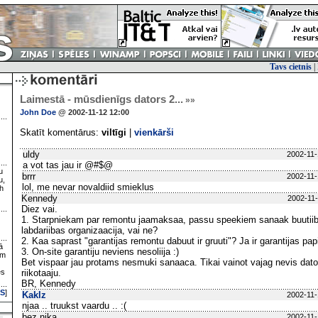
Tavs cietnis
|
Laimestā - mūsdienīgs dators 2...
»»
John Doe
@ 2002-11-12 12:00
Skatīt komentārus:
viltīgi
|
vienkārši
uldy
2002-11-
a vot tas jau ir @#$@
u
brrr
2002-11-
u,
lol, me nevar novaldiid smieklus
h
Kennedy
2002-11-
Diez vai.
1. Starpniekam par remontu jaamaksaa, passu speekiem sanaak buutiiba
labdariibas organizaacija, vai ne?
2. Kaa saprast "garantijas remontu dabuut ir gruuti"? Ja ir garantijas pa
ā
3. On-site garantiju neviens nesoliija :)
ām
Bet vispaar jau protams nesmuki sanaaca. Tikai vainot vajag nevis datorf
es
riikotaaju.
BR, Kennedy
S
]
Kaklz
2002-11-
njaa .. truukst vaardu .. :(
bez nika
2002-11-