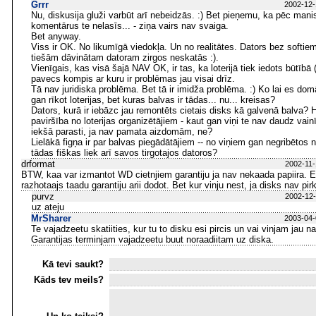
Grrr
2002-12-
Nu, diskusija gluži varbūt arī nebeidzās. :) Bet pieņemu, ka pēc mani
komentārus te nelasīs... - ziņa vairs nav svaiga.
Bet anyway.
Viss ir OK. No likumīgā viedokļa. Un no realitātes. Dators bez softiem 
tiešām dāvinātam datoram zirgos neskatās :).
Vienīgais, kas visā šajā NAV OK, ir tas, ka loterijā tiek iedots būtībā 
pavecs kompis ar kuru ir problēmas jau visai drīz.
Tā nav juridiska problēma. Bet tā ir imidža problēma. :) Ko lai es dom
gan rīkot loterijas, bet kuras balvas ir tādas... nu... kreisas?
Dators, kurā ir iebāzc jau remontēts cietais disks kā galvenā balva? 
paviršība no loterijas organizētājiem - kaut gan viņi te nav daudz vainīg
iekšā parasti, ja nav pamata aizdomām, ne?
Lielākā figņa ir par balvas piegādātājiem -- no viņiem gan negribētos n
tādas fiškas liek arī savos tirgotajos datoros?
drformat
2002-11-
BTW, kaa var izmantot WD cietnjiem garantiju ja nav nekaada papiira. E
razhotaajs taadu garantiju arii dodot. Bet kur vinju nest, ja disks nav pir
purvz
2002-12-
uz ateju
MrSharer
2003-04-
Te vajadzeetu skatiities, kur tu to disku esi pircis un vai vinjam jau n
Garantijas terminjam vajadzeetu buut noraadiitam uz diska.
Kā tevi saukt?
Kāds tev meils?