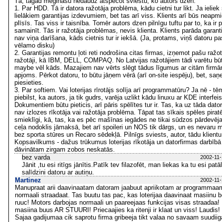
Tā, tagad mēģināšu nedaudz atspēcot sviestu, ko autors dzen.
1. Par HDD. Tā ir datora ražotāja problēma, kādu cietni tur likt. Ja ieliek 
lielākiem garantijas izdevumiem, bet tas arī viss. Klients arī būs neapmie
plīsīs. Tas viss ir taisnība. Tomēr autors dzen pilnīgu tuftu par to, ka ir
samainīt. Tās ir ražotāja problēmas, nevis klienta. Klients parāda garant
nav viņa darīšana, kāds cietnis tur ir iekšā. (Ja, protams, viņš datoru pa
vēlamo disku)
2. Garantijas remontu ļoti reti nodrošina citas firmas, izņemot pašu ražotāj
ražotāji, kā IBM, DELL, COMPAQ. No Latvijas ražotājiem tādi varētu bū
maybe vēl kāds. Mazajiem nav vērts slēgt tādus līgumus ar citām firmā
apjoms. Pērkot datoru, to būtu jāņem vērā (arī on-site iespēju), bet, s
piesieties.
3. Par softiem. Vai loterijas rīrotājs solīja arī programmatūru? Ja nē - tē
piebilst, ka autors, ja tik gudrs, varēja uzlikt kādu linuxu ar KDE interfei
Dokumentiem būtu pieticis, arī pāris spēlītes tur ir. Tas, ka uz tāda dat
nav izlozes rīkotāja vai ražotāja problēma. Tāpat tas sīkais spēles piratēt
smieklīgi, kā, tas, ka es pēc mašīnas iegādes ne tikai sūdzos pārdevēja
ceļa nodoklis jāmaksā, bet arī spoileri un NOS tik dārgs, un es nevaru ma
bez sporta stūres un Recaro sēdekļā. Pilnīgs sviests, autor, tādu klientu
Kopsavilkums - dažus trūkumus loterijas rīkotāja un datorfirmas darbībā 
dāvinātam zirgam zobos neskatās.
bez varda
2002-11-
Jānit ,tu esi ritīgs jānītis.Patīk tev filazofēt, man liekas ka tu esi patā
salīdzini datoru ar autiņu.
Martinez
2002-11-
Manupraat arii daavinaatam datoram jaabuut apriikotam ar programmaam 
normaali straadaat. Tas buutu tas pac, kas loterijaa daavinaat masiinu 
ruuc! Motors darbojas normaali un paareejaas funkcijas visas straadaa! N
masiina buus AR STUURI! Priecaajies ka ritenji ir klaat un viss! Laudis! 
Sajaa gadijumaa cik saprotu firma gribeeja tikt valaa no savaam suudi