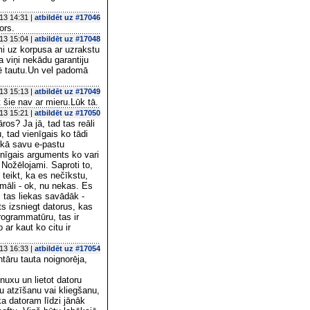
13 14:31 |
atbildēt uz #17046
ors.
13 15:04 |
atbildēt uz #17048
mi uz korpusa ar uzrakstu
a viņi nekādu garantiju
rē tautu.Un vel padomā
13 15:13 |
atbildēt uz #17049
 šie nav ar mieru.Lūk tā.
13 15:21 |
atbildēt uz #17050
os? Ja jā, tad tas reāli
, tad vienīgais ko tādi
s kā savu e-pastu
enīgais arguments ko vari
 Nožēlojami. Saproti to,
 teikt, ka es nečīkstu,
rmāli - ok, nu nekas. Es
em tas liekas savādāk -
mts izsniegt datorus, kas
programmatūru, tas ir
 ar kaut ko citu ir
13 16:33 |
atbildēt uz #17054
tāru tauta noignorēja,
nuxu un lietot datoru
u atzīšanu vai kliegšanu,
ka datoram līdzi jānāk