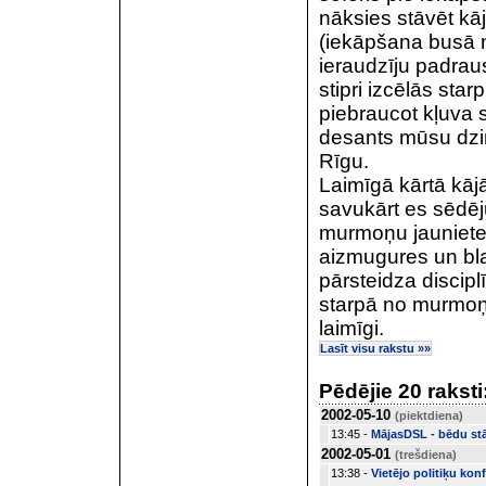
nāksies stāvēt kāj
(iekāpšana busā 
ieraudzīju padraus
stipri izcēlās sta
piebraucot kļuva 
desants mūsu dzim
Rīgu.
Laimīgā kārtā kāj
savukārt es sēdēj
murmoņu jauniete
aizmugures un bl
pārsteidza discip
starpā no murmoņu
laimīgi.
Lasīt visu rakstu »»
Pēdējie 20 raksti
2002-05-10
(piektdiena)
13:45 -
MājasDSL - bēdu st
2002-05-01
(trešdiena)
13:38 -
Vietējo politiķu konf