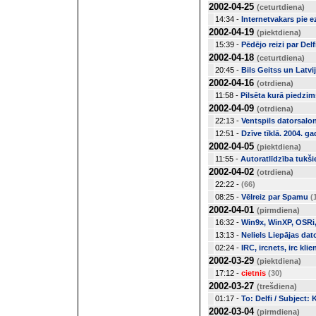
2002-04-25
(ceturtdiena)
14:34 -
Internetvakars pie e
2002-04-19
(piektdiena)
15:39 -
Pēdējo reizi par Del
2002-04-18
(ceturtdiena)
20:45 -
Bils Geitss un Latv
2002-04-16
(otrdiena)
11:58 -
Pilsēta kurā piedzims
2002-04-09
(otrdiena)
22:13 -
Ventspils datorsalo
12:51 -
Dzīve tīklā. 2004. ga
2002-04-05
(piektdiena)
11:55 -
Autoratlīdzība tukš
2002-04-02
(otrdiena)
22:22 -
(66)
08:25 -
Vēlreiz par Spamu
(
2002-04-01
(pirmdiena)
16:32 -
Win9x, WinXP, OSRi, 
13:13 -
Neliels Liepājas dat
02:24 -
IRC, ircnets, irc klien
2002-03-29
(piektdiena)
17:12 -
cietnis
(30)
2002-03-27
(trešdiena)
01:17 -
To: Delfi / Subject: 
2002-03-04
(pirmdiena)