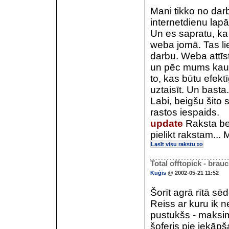
Mani tikko no dar
internetdienu lap
Un es sapratu, ka 
weba jomā. Tas lie
darbu. Weba attīs
un pēc mums kaut 
to, kas būtu efekt
uztaisīt. Un basta
Labi, beigšu šito
rastos iespaids.
update
Raksta bei
pielikt rakstam...
Lasīt visu rakstu »»
Total offtopick - bra
Kuģis
@ 2002-05-21 11:52
Šorīt agrā rītā s
Reiss ar kuru ik 
pustukšs - maksimu
šoferis pie iekāpš