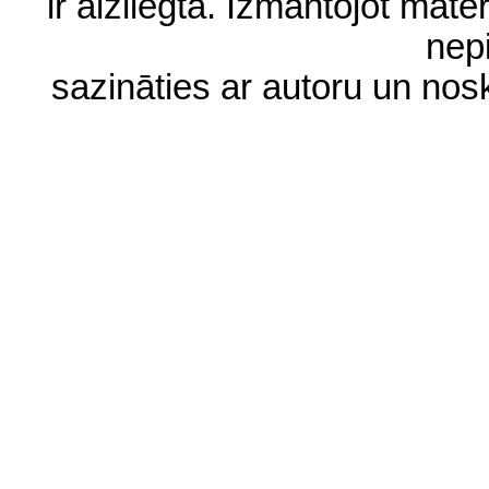
ir aizliegta. Izmantojot materi
nep
sazināties ar autoru un no