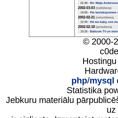
02:48 -
Re: Maija Andersone:
2002-03-03
(svētdiena)
19:08 -
Par latviskojumiem
2002-02-21
(ceturtdiena)
22:49 -
Hit me baby, one mo
2002-02-18
(pirmdiena)
19:26 -
Baltcom TV un inter
© 2000-
c0d
Hostingu
Hardwar
php
/
mysql
Statistika p
Jebkuru materiālu pārpublic
uz 