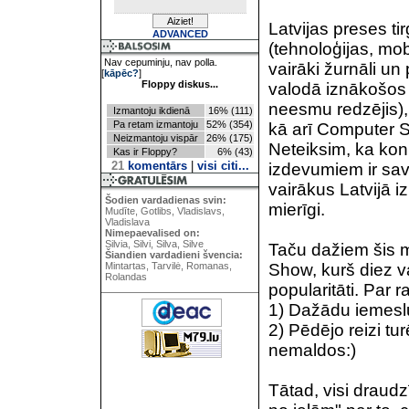
Latvijas preses tir
ADVANCED
(tehnoloģijas, mob
Nav cepuminju, nav polla.
vairāki žurnāli un
[
kāpēc?
]
Floppy diskus...
valodā iznākošos 
neesmu redzējis)
Izmantoju ikdienā
16% (111)
Pa retam izmantoju
52% (354)
kā arī Computer 
Neizmantoju vispār
26% (175)
Neteiksim, ka konk
Kas ir Floppy?
6% (43)
21
komentārs
|
visi citi...
izdevumiem ir savs
vairākus Latvijā iz
Šodien vardadienas svin:
mierīgi.
Mudīte, Gotlibs, Vladislavs,
Vladislava
Nimepaevalised on:
Silvia, Silvi, Silva, Silve
Taču dažiem šis m
Šiandien vardadieni švencia:
Mintartas, Tarvilė, Romanas,
Show, kurš diez v
Rolandas
popularitāti. Par 
1) Dažādu iemeslu
2) Pēdējo reizi tu
nemaldos:)
Tātad, visi draud