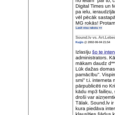
no ielām" par to, 
Digital Times un 
pa ielu, ieraudzīj
vēl pēcāk sastapā
MG rokās! Protams
Lasīt visu rakstu »»
Sound.lv vs. Art.Lebe
Kuģis
@ 2002-06-04 21:54
Izlasīju
šo te inter
administrators. Kā
mākam daudz d***t
Lūk dažas domas 
pamācību". Vispir
smi" t.i. interneta
pārpublicēti no Kr
kādu mp3 failiņu,
droši var aizņemti
Tālak. Sound.lv ir
kura piedāva intern
klausīties šādus 