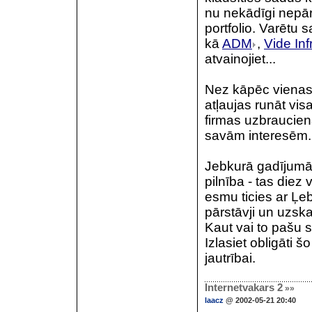
nu nekādīgi nepār
portfolio. Varēt
kā
ADM
,
Vide Inf
atvainojiet...
Nez kāpēc vienas f
atļaujas runāt vis
firmas uzbraucienā
savām interesēm.
Jebkurā gadījumā -
pilnība - tas diez 
esmu ticies ar Ļe
pārstāvji un uzska
Kaut vai to pašu s
Izlasiet obligāti š
jautrībai.
Internetvakars 2
»»
laacz
@ 2002-05-21 20:40