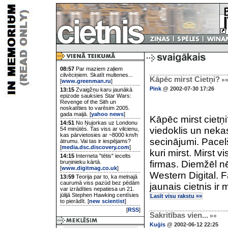
08:57
Par maziem zaļiem
cilvēciņiem. Skatīt multenes...
Kāpēc mirst Cietņi?
»
[
www.greenman.ru
]
Pink
@ 2002-07-30 17:26
13:15
Zvaigžņu karu jaunākā
epizode sauksies Star Wars:
Revenge of the Sith un
noskatīties to varēsim 2005.
gada maijā. [
yahoo news
]
Kāpēc mirst cietņi
14:51
No Ņujorkas uz Londonu
viedoklis un nek
54 minūtēs. Tas viss ar vilcienu,
kas pārvietosies ar ~8000 km/h
secinājumi. Pacel
ātrumu. Vai tas ir iespējams?
[
media.dsc.discovery.com
]
kuri mirst. Mirst v
14:15
Interneta "tētis" iecelts
bruņinieku kārtā.
firmas. Diemžēl nē
[
www.digitmag.co.uk
]
Western Digital. 
13:59
Teorija par to, ka melnajā
caurumā viss pazūd bez pēdām
jaunais cietnis ir m
var izrādīties nepatiesa un 21.
jūlijā Stephen Hawking centīsies
Lasīt visu rakstu »»
to pierādīt. [
new scientist
]
[
RSS
]
Sakritības vien...
»»
Kuģis
@ 2002-06-12 22:25