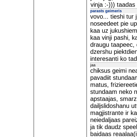
vinja :-))) taada
parasts geimeris
vovo... tieshi tur
noseedeet pie upe
kaa uz jukushiem,
kaa vinji pashi, 
draugu taapeec, 
dzershu piektdien
interesanti ko ta
jaa
chiksus geimi nea
pavadiit stundaa
matus, friziereet
stundaam neko n
apstaajas, smarzh
dailjslidoshanu u
magjistrante ir k
neiedaljaas parei
ja tik daudz spee
baidaas reaalaa(i