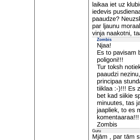
laikaa iet uz kl
iedevis pusdienaa
paaudze? Neuzska
par ljaunu moraal
vinja naakotni, t
Zombis
Njaa!
Es to pavisam b
poligoni!!!
Tur toksh noti
paaudzi nezinu,
principaa stund
tiiklaa :-)!!! Es
bet kad siikie 
minuutes, tas j
jaapliek, to es
komentaaraa!!!
Zombis
Guru
Mjām , par tām 