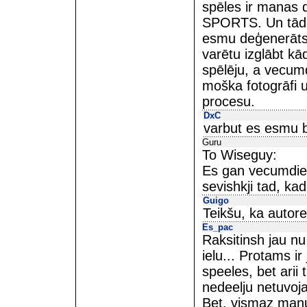
spēles ir manas 
SPORTS. Un tādas
esmu deģenerāts,
varētu izglābt kā
spēlēju, a vecumd
moška fotogrāfi un
procesu.
DxC
varbut es esmu
Guru
To Wiseguy:
Es gan vecumdien
sevishkji tad, ka
Guigo
Teikšu, ka autore
Es_pac
Raksitinsh jau nu
ielu... Protams ir 
speeles, bet ari
nedeelju netuvoj
Bet, vismaz manu