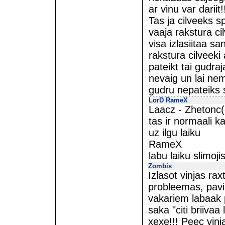
ar vinu var dariit!!
Tas ja cilveeks 
vaaja rakstura ci
visa izlasiitaa sa
rakstura cilveeki 
pateikt tai gudra
nevaig un lai nem
gudru nepateiks s
LorD RameX
Laacz - Zhetonc(o
tas ir normaali 
uz ilgu laiku
RameX
labu laiku slimoj
Zombis
Izlasot vinjas rax
probleemas, pavi
vakariem labaak 
saka "citi briivaa
xexe!!! Peec vinja