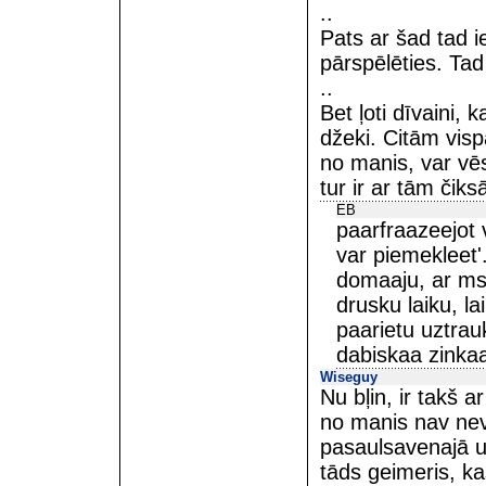
..
Pats ar šad tad i
pārspēlēties. Tad 
..
Bet ļoti dīvaini, 
džeki. Citām visp
no manis, var vēs
tur ir ar tām čik
EB
paarfraazeejot v
var piemekleet'
domaaju, ar ms. 
drusku laiku, l
paarietu uztra
dabiskaa zinkaa
Wiseguy
Nu bļin, ir takš a
no manis nav neve
pasaulsavenajā u
tāds geimeris, ka