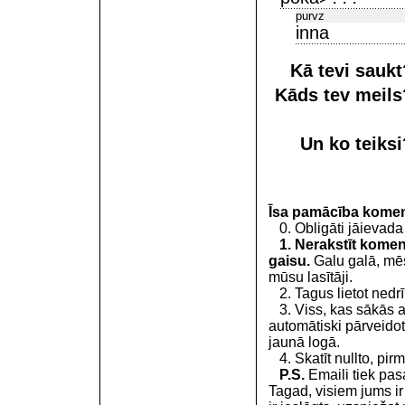
purvz
inna
Kā tevi sauk
Kāds tev meil
Un ko teiks
Īsa pamācība kome
0. Obligāti jāievada
1. Nerakstīt koment
gaisu.
Galu galā, mēs
mūsu lasītāji.
2. Tagus lietot nedrīk
3. Viss, kas sākās 
automātiski pārveidot
jaunā logā.
4. Skatīt nullto, pirm
P.S.
Emaili tiek pa
Tagad, visiem jums i