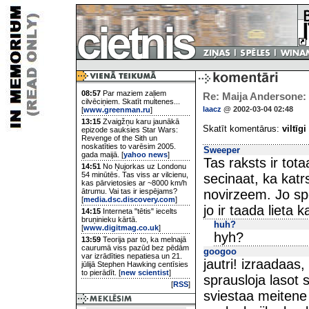
08:57
Par maziem zaļiem
Re: Maija Andersone: L
cilvēciņiem. Skatīt multenes...
laacz
@ 2002-03-04 02:48
[
www.greenman.ru
]
13:15
Zvaigžņu karu jaunākā
Skatīt komentārus:
viltīgi
epizode sauksies Star Wars:
Revenge of the Sith un
noskatīties to varēsim 2005.
Sweeper
gada maijā. [
yahoo news
]
Tas raksts ir tota
14:51
No Ņujorkas uz Londonu
54 minūtēs. Tas viss ar vilcienu,
secinaat, ka katr
kas pārvietosies ar ~8000 km/h
ātrumu. Vai tas ir iespējams?
novirzeem. Jo spe
[
media.dsc.discovery.com
]
jo ir taada lieta
14:15
Interneta "tētis" iecelts
bruņinieku kārtā.
huh?
[
www.digitmag.co.uk
]
hyh?
13:59
Teorija par to, ka melnajā
caurumā viss pazūd bez pēdām
googoo
var izrādīties nepatiesa un 21.
jautri! izraadaas
jūlijā Stephen Hawking centīsies
to pierādīt. [
new scientist
]
sprausloja lasot sh
[
RSS
]
sviestaa meitene 