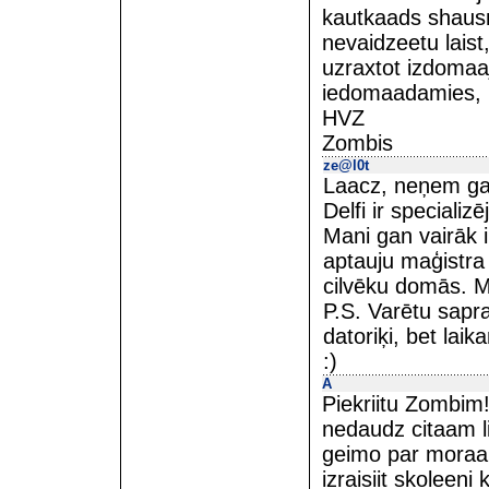
kautkaads shausm
nevaidzeetu laist
uzraxtot izdomaaj
iedomaadamies, ka
HVZ
Zombis
ze@l0t
Laacz, neņem gal
Delfi ir specializ
Mani gan vairāk i
aptauju maģistra 
cilvēku domās. M
P.S. Varētu sapra
datoriķi, bet lai
:)
A
Piekriitu Zombim
nedaudz citaam l
geimo par moraal
izraisiit skoleeni 