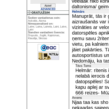
veelaak riiko kon
daltonisma/ geim
ADVANCED
Helmārs
Manuprāt, tās ir 
Šodien vardadienas svin:
aizraušanās var 
Askolds, Aisma
Nimepaevalised on:
vizināties ar velo
Laine, Laina, Lainela, Laini, Laive,
Laivi
datorspēles apnik
Šiandien vardadieni švencia:
Drąsutis, Jogilė, Kajetonas,
ņemu savu 2riten
Klaudija, Sikstas
vietu, pa kalniem
jāiet pakārties. 
autosportistus un
Nedomāju, ka tas i
Tēvs Toms
Helmār: ritenis
nelabā ierocis 
datopspēles! S
kapu aplej ar s
666 reizes- Mūz
Arvens
Njaa taa kas sho r
nekaadas sajeega