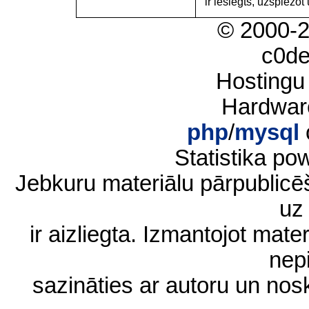
ir ieslēgts, uzspiežot 
© 2000-
c0d
Hostingu
Hardwar
php
/
mysql
Statistika p
Jebkuru materiālu pārpublic
uz 
ir aizliegta. Izmantojot materi
nep
sazināties ar autoru un no