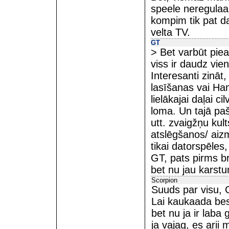
speele neregulaar
kompim tik pat dau
velta TV.
GT
> Bet varbūt piea
viss ir daudz vie
Interesanti zināt
lasīšanas vai Ha
lielākajai daļai c
loma. Un tajā paš
utt. zvaigžņu ku
atslēgšanos/ aizm
tikai datorspēles
GT, pats pirms br
bet nu jau karstu
Scorpion
Suuds par visu, 
Lai kaukaada bes
bet nu ja ir lab
ja vajag, es ari