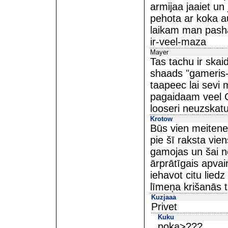
armijaa jaaiet un
pehota ar koka a
laikam man pasha
ir-veel-maza
Mayer
Tas tachu ir skai
shaads "gameris-l
taapeec lai sevi 
pagaidaam veel C
looseri neuzskatu
Krotow
Būs vien meitene
pie šī raksta vien
gamojas un šai ne
ārprātīgais apvai
iehavot citu lied
līmeņa krišanās t
Kuzjaaa
Privet
Kuku
poka>???