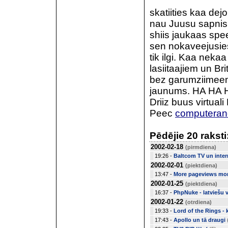
skatiities kaa dejo
nau Juusu sapnis?
shiis jaukaas spee
sen nokaveejusies
tik ilgi. Kaa nekaa
lasiitaajiem un Br
bez garumziimeem
jaunums. HA HA HA
Driiz buus virtual
Peec
computera
Pēdējie 20 raksti
2002-02-18
(pirmdiena)
19:26 -
Baltcom TV un inter
2002-02-01
(piektdiena)
13:47 -
More pageviews mo
2002-01-25
(piektdiena)
16:37 -
PhpNuke - latviešu 
2002-01-22
(otrdiena)
19:33 -
Lord of the Rings -
17:43 -
Apollo un tā draugi