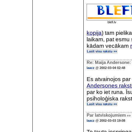
blefi.lv
kopija
) tam pieli
laikam, pat esmu s
kādam vecākam
Lasīt visu rakstu »»
Re: Maija Andersone: L
laacz
@ 2002-03-04 02:48
Es atvainojos par 
Andersones rakst
par ko iet runa. Īs
psiholoģiska raks
Lasīt visu rakstu »»
Par latviskojumiem
»»
laacz
@ 2002-03-03 19:08
Te tauta iespring