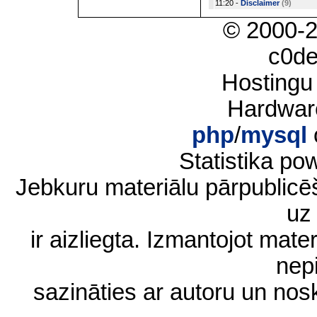
11:20 -
Disclaimer
(9)
© 2000-
c0d
Hostingu
Hardwar
php
/
mysql
Statistika p
Jebkuru materiālu pārpublic
uz 
ir aizliegta. Izmantojot materi
nep
sazināties ar autoru un no