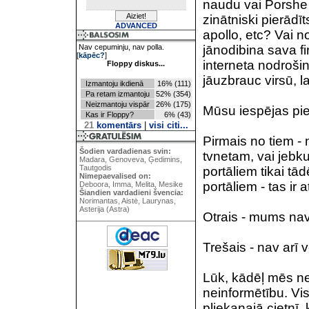
naudu vai Porshe 
zinātniski pierādīts
ADVANCED
apollo, etc? Vai n
Nav cepuminju, nav polla.
jānodibina sava f
[
kāpēc?
]
interneta nodrošin
Floppy diskus...
jāuzbrauc virsū, l
Izmantoju ikdienā
16% (111)
Pa retam izmantoju
52% (354)
Neizmantoju vispār
26% (175)
Mūsu iespējas pier
Kas ir Floppy?
6% (43)
21
komentārs
|
visi citi...
Pirmais no tiem - 
Šodien vardadienas svin:
tvnetam, vai jebku
Madara, Genoveva, Ģedimins,
Tautgodis
portāliem tikai tād
Nimepaevalised on:
portāliem - tas ir 
Deboora, Imma, Melita, Mesike
Šiandien vardadieni švencia:
Norimantas, Aistė, Laurynas,
Asterija (Astra)
Otrais - mums nav 
Trešais - nav arī 
Lūk, kādēļ mēs ne
neinformētību. Vis
pliekanajā cietnī,