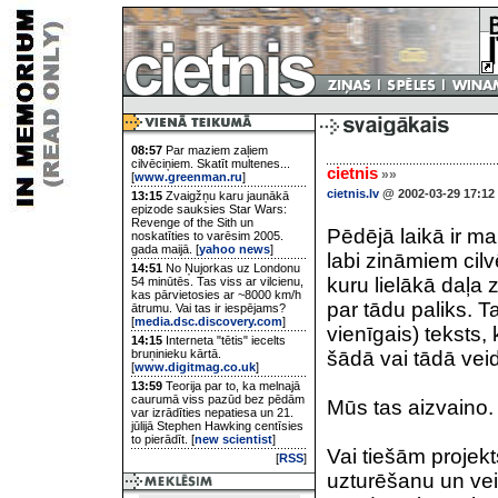
08:57
Par maziem zaļiem
cilvēciņiem. Skatīt multenes...
cietnis
»»
[
www.greenman.ru
]
cietnis.lv
@ 2002-03-29 17:12
13:15
Zvaigžņu karu jaunākā
epizode sauksies Star Wars:
Revenge of the Sith un
Pēdējā laikā ir m
noskatīties to varēsim 2005.
gada maijā. [
yahoo news
]
labi zināmiem cilv
14:51
No Ņujorkas uz Londonu
kuru lielākā daļa z
54 minūtēs. Tas viss ar vilcienu,
kas pārvietosies ar ~8000 km/h
par tādu paliks. T
ātrumu. Vai tas ir iespējams?
[
media.dsc.discovery.com
]
vienīgais) teksts,
14:15
Interneta "tētis" iecelts
bruņinieku kārtā.
šādā vai tādā vei
[
www.digitmag.co.uk
]
13:59
Teorija par to, ka melnajā
caurumā viss pazūd bez pēdām
Mūs tas aizvaino.
var izrādīties nepatiesa un 21.
jūlijā Stephen Hawking centīsies
to pierādīt. [
new scientist
]
Vai tiešām projekt
[
RSS
]
uzturēšanu un v