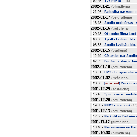
02:25 -
TV6 RIP !!! :(
(5)
2002-01-21
(pirmdiena)
21:06 -
Patiesība par veco 
2002-01-17
(ceturtdiena)
16:43 -
Apollo problēmas - v
2002-01-16
(trešdiena)
20:43 -
Offtopic: filma Lord
09:00 -
Apollo kvalitāte No. 
08:58 -
Apollo kvalitāte No. 
2002-01-15
(otrdiena)
12:49 -
Cīnamies par Apollo
07:39 -
Par Jums, dārgie kun
2002-01-10
(ceturtdiena)
19:01 -
LMT - bezgaumība va
2002-01-02
(trešdiena)
23:50 -
Par cietņa
[
must read
]
2001-12-29
(sestdiena)
15:46 -
Spams arī uz mobil
2001-12-20
(ceturtdiena)
19:58 -
NEXT - first look
(10
2001-12-13
(ceturtdiena)
12:06 -
Narkotikas Datories
2001-11-12
(pirmdiena)
13:40 -
Nē rasismam un Bēr
2001-10-08
(pirmdiena)