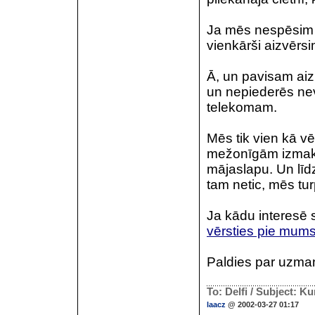
Ja mēs nespēsim 
vienkārši aizvērsi
Ā, un pavisam aizm
un nepiederēs ne
telekomam.
Mēs tik vien kā vē
mežonīgām izmaks
mājaslapu. Un līdz
tam netic, mēs tu
Ja kādu interesē s
vērsties pie mum
Paldies par uzma
To: Delfi / Subject: Ku
laacz
@ 2002-03-27 01:17