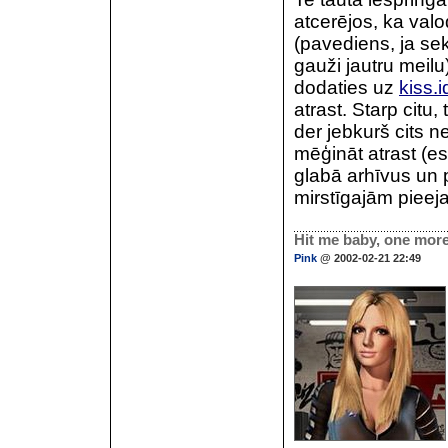
atcerējos, ka val
(pavediens, ja se
gauži jautru meilu)
dodaties uz
kiss.i
atrast. Starp citu,
der jebkurš cits n
mēģināt atrast (es
glabā arhīvus un p
mirstīgajām pieej
Hit me baby, one more
Pink
@ 2002-02-21 22:49