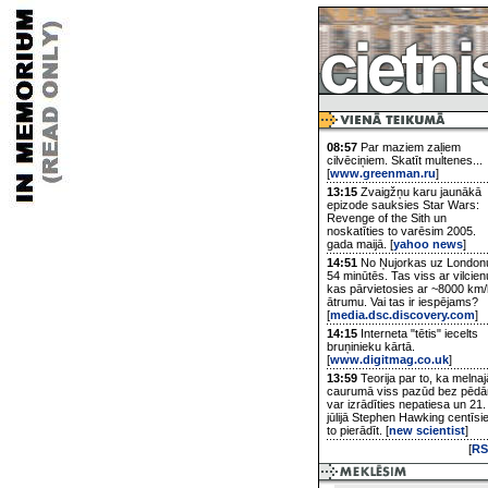
08:57
Par maziem zaļiem
cilvēciņiem. Skatīt multenes...
[
www.greenman.ru
]
13:15
Zvaigžņu karu jaunākā
epizode sauksies Star Wars:
Revenge of the Sith un
noskatīties to varēsim 2005.
gada maijā. [
yahoo news
]
14:51
No Ņujorkas uz London
54 minūtēs. Tas viss ar vilcien
kas pārvietosies ar ~8000 km/
ātrumu. Vai tas ir iespējams?
[
media.dsc.discovery.com
]
14:15
Interneta "tētis" iecelts
bruņinieku kārtā.
[
www.digitmag.co.uk
]
13:59
Teorija par to, ka melnaj
caurumā viss pazūd bez pēd
var izrādīties nepatiesa un 21.
jūlijā Stephen Hawking centīsi
to pierādīt. [
new scientist
]
[
RS