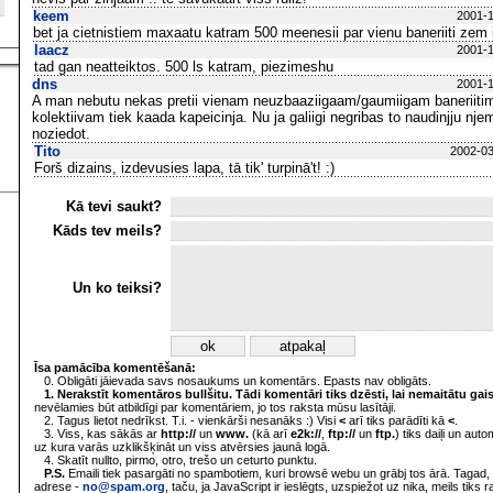
keem
2001-1
bet ja cietnistiem maxaatu katram 500 meenesii par vienu baneriiti ze
laacz
2001-1
tad gan neatteiktos. 500 ls katram, piezimeshu
dns
2001-1
A man nebutu nekas pretii vienam neuzbaaziigaam/gaumiigam baneriitim, 
kolektiivam tiek kaada kapeicinja. Nu ja galiigi negribas to naudinjju njemt
noziedot.
Tito
2002-03
Forš dizains, izdevusies lapa, tā tik' turpinā't! :)
Kā tevi saukt?
Kāds tev meils?
Un ko teiksi?
Īsa pamācība komentēšanā:
0. Obligāti jāievada savs nosaukums un komentārs. Epasts nav obligāts.
1. Nerakstīt komentāros bullšitu. Tādi komentāri tiks dzēsti, lai nemaitātu gai
nevēlamies būt atbildīgi par komentāriem, jo tos raksta mūsu lasītāji.
2. Tagus lietot nedrīkst. T.i. - vienkārši nesanāks :) Visi
<
arī tiks parādīti kā
<
.
3. Viss, kas sākās ar
http://
un
www.
(kā arī
e2k://
,
ftp://
un
ftp.
) tiks daiļi un aut
uz kura varās uzklikšķināt un viss atvērsies jaunā logā.
4. Skatīt nullto, pirmo, otro, trešo un ceturto punktu.
P.S.
Emaili tiek pasargāti no spambotiem, kuri browsē webu un grābj tos ārā. Tagad, 
adrese -
no@spam.org
, taču, ja JavaScript ir ieslēgts, uzspiežot uz nika, meils tiks 