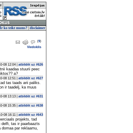
Ir ko teikt mums?
|
disclaimer
(
9
)
Viedoklis
0-08 12:04 |
atbildēt uz #626
nii kaadaa stuurii peec
eiktos?? a?
0-08 12:51 |
atbildēt uz #627
ad tas taads arii paliks.
on ir taadelj, ka muus
0-08 13:13 |
atbildēt uz #631
0-08 15:35 |
atbildēt uz #638
0-08 16:11 |
atbildēt uz #643
merciaals projekts, tad
 delfi, tas ir paarbaazts
uta domaa par reklaamu,