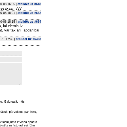
0-08 16:55 |
atbildēt uz #648
m iesakaam???
0-08 18:01 |
atbildēt uz #652
0-08 18:15 |
atbildēt uz #654
lai cietnis.lv
, var tak arii labdariibai
-21 17:39 |
atbildēt uz #5338
su.
Galu galā, mēs
omātiski pārveidots par linku,
visiem jums ir viena epasta
rakstīts uz īsto adresi. Eku