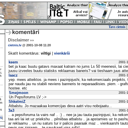
Tavs cietnis
|
Disclaimer
»»
cietnis.lv
@ 2001-10-08 11:20
Skatīt komentārus:
viltīgi
|
vienkārši
keem
2001-1
bet ja kaac buutu gatavs maxaat katram no jums Ls 50 meenesii, lai ciet
u
juusu izveeles buutu statisks reklaamas baneris? vai tieshaam juus att
u,
laacz
2001-1
h
yep. mees atteiktos. ja mees i pazinjojushi, ka nekomerciaals projekts, t
par naudu jau nu stabili neviens banneris te neparaadiisies. piem. - graft
hostee. etc
Smejmoon
2001-1
Un Pepsiforums.LV ;->
ā
ShkelmiZ
2001-1
ām
Atbalstu. Jo mazaakaa komercijas deva aatri visu nobojaatu...
es
3a3
2001-1
.. a pepsiforuma ta vairs naf .. :) .. nee ja jau tauta pazinjojusi, ka neko
S
]
taa arii lai iet uz priekshu .. pilniibaa atbalstu .. ja apstamies uz to pashu
ar reklaamu .. un nu saturs tur ir palicis paaraak maz .. vienkaarshi ta
nevis par zinjaam .. te savukaart viss rullz!