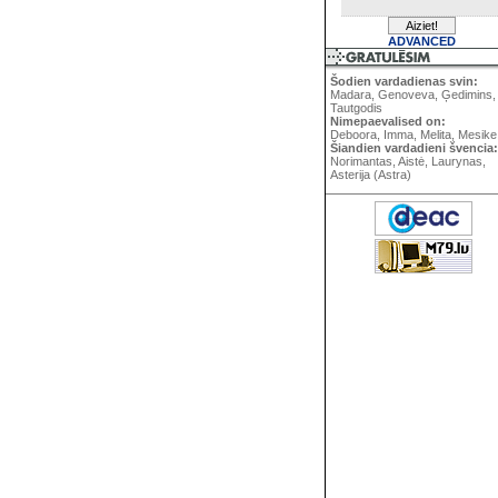
ADVANCED
Šodien vardadienas svin:
Madara, Genoveva, Ģedimins,
Tautgodis
Nimepaevalised on:
Deboora, Imma, Melita, Mesike
Šiandien vardadieni švencia:
Norimantas, Aistė, Laurynas,
Asterija (Astra)