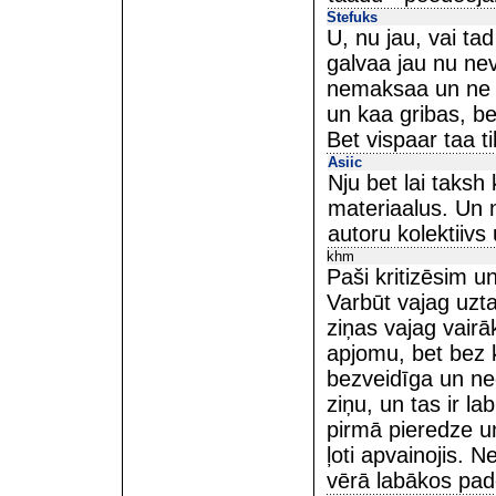
Stefuks
U, nu jau, vai tad
galvaa jau nu ne
nemaksaa un ne no
un kaa gribas, be
Bet vispaar taa tik
Asiic
Nju bet lai taksh 
materiaalus. Un n
autoru kolektiivs 
khm
Paši kritizēsim u
Varbūt vajag uztai
ziņas vajag vairā
apjomu, bet bez kļ
bezveidīga un n
ziņu, un tas ir la
pirmā pieredze un
ļoti apvainojis. N
vērā labākos pa