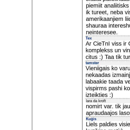
piemiit analiitis
ik tureet, neba v
amerikaanjiem lii
shauraa interes
neinteresee.
Tex
Ar CieTnI viss ir 
komplekss un vinj
citus :) Taa tik tu
tamster
Vieniigais ko varu
nekaadas izmainj
labaakie taada vei
vispirms pashi ko
izteikties :)
lara da kroft
nomirt var. tik ja
apraudaajos laso
Kuģis
Liels paldies vis