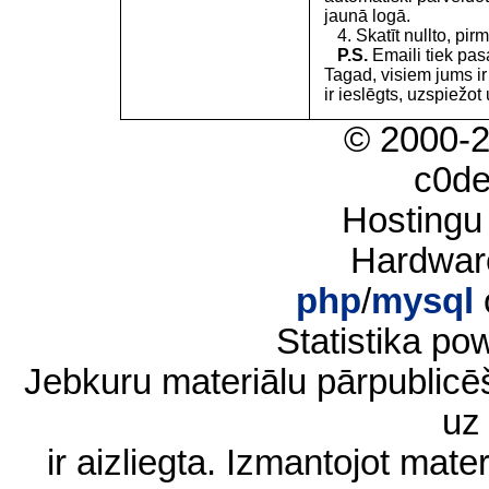
jaunā logā.
4. Skatīt nullto, pirm
P.S.
Emaili tiek pa
Tagad, visiem jums i
ir ieslēgts, uzspiežot 
© 2000-
c0d
Hostingu
Hardwar
php
/
mysql
Statistika p
Jebkuru materiālu pārpublic
uz 
ir aizliegta. Izmantojot materi