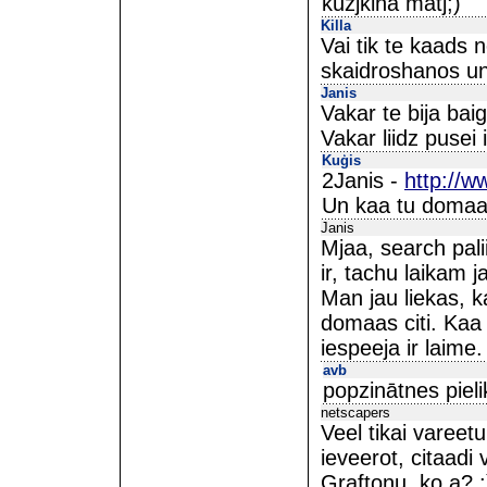
kuzjkina matj;)
Killa
Vai tik te kaads 
skaidroshanos un
Janis
Vakar te bija bai
Vakar liidz pusei
Kuģis
2Janis -
http://w
Un kaa tu domaa 
Janis
Mjaa, search pali
ir, tachu laikam 
Man jau liekas, 
domaas citi. Kaa 
iespeeja ir laime.
avb
popzinātnes piel
netscapers
Veel tikai vareet
ieveerot, citaadi
Graftonu, ko a? :