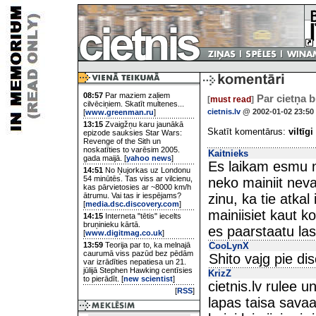
08:57
Par maziem zaļiem
Par cietņa bū
[
must read
]
cilvēciņiem. Skatīt multenes...
cietnis.lv
@ 2002-01-02 23:50
[
www.greenman.ru
]
13:15
Zvaigžņu karu jaunākā
Skatīt komentārus:
viltīgi
epizode sauksies Star Wars:
Revenge of the Sith un
noskatīties to varēsim 2005.
Kaitnieks
gada maijā. [
yahoo news
]
Es laikam esmu n
14:51
No Ņujorkas uz Londonu
54 minūtēs. Tas viss ar vilcienu,
neko mainiit neva
kas pārvietosies ar ~8000 km/h
ātrumu. Vai tas ir iespējams?
zinu, ka tie atkal
[
media.dsc.discovery.com
]
mainiisiet kaut k
14:15
Interneta "tētis" iecelts
bruņinieku kārtā.
es paarstaatu lasi
[
www.digitmag.co.uk
]
13:59
Teorija par to, ka melnajā
CooLynX
caurumā viss pazūd bez pēdām
Shito vajg pie dis
var izrādīties nepatiesa un 21.
jūlijā Stephen Hawking centīsies
KrizZ
to pierādīt. [
new scientist
]
cietnis.lv rulee 
[
RSS
]
lapas taisa savaa