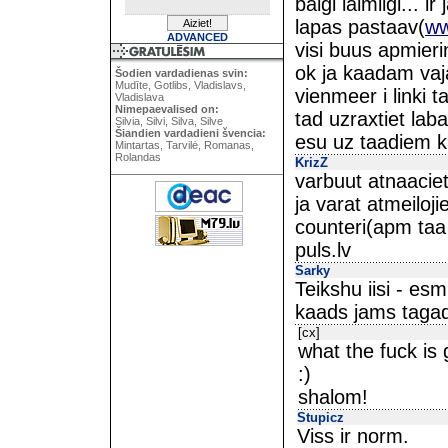
baigi laimiigi... 
lapas pastaav(
ww
ADVANCED
visi buus apmierin
ok ja kaadam vajag
Šodien vardadienas svin:
Mudīte, Gotlibs, Vladislavs,
vienmeer i linki t
Vladislava
Nimepaevalised on:
tad uzraxtiet lab
Silvia, Silvi, Silva, Silve
Šiandien vardadieni švencia:
esu uz taadiem ka
Mintartas, Tarvilė, Romanas,
Rolandas
KrizZ
varbuut atnaacie
ja varat atmeiloj
counteri(apm taa 
puls.lv
Sarky
Teikshu iisi - es
kaads jams tagad
[cx]
what the fuck is
:)
shalom!
Stupicz
Viss ir norm.