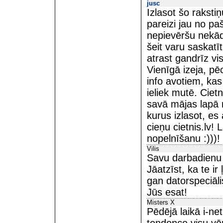
jusc
Izlasot šo rakstiņ
pareizi jau no pa
nepievēršu nekād
šeit varu saskatī
atrast gandrīz vi
Vienīgā izeja, p
info avotiem, kas
ieliek mutē. Cietn
savā mājas lapā r
kurus izlasot, es a
cieņu cietnis.lv!
nopelnīšanu :)))!
Vilis
Savu darbadienu s
Jāatzīst, ka te ir
gan datorspeciāl
Jūs esat!
Misters X
Pēdējā laikā i-ne