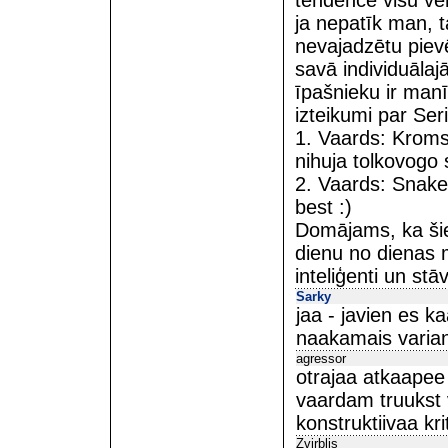
tendence visu vērt
ja nepatīk man, 
nevajadzētu piev
savā individuālaj
īpašnieku ir manī
izteikumi par Ser
1. Vaards: Kromsa
nihuja tolkovogo 
2. Vaards: Snake.
best :)
Domājams, ka šie 
dienu no dienas 
inteliģenti un st
Sarky
jaa - javien es 
naakamais varia
agressor
otrajaa atkaapee
vaardam truukst v
konstruktiivaa kri
Zvirblis