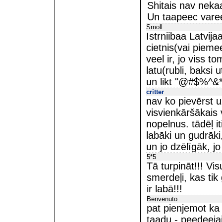
Shitais nav nekaa
Un taapeec vareetu
Smoll
Istrniibaa Latvi
cietnis(vai pieme
veel ir, jo viss 
latu(rubli, baksi 
un likt "@#$%^&*
critter
nav ko pievērst u
visvienkāršākais 
nopelnus. tādēļ it
labāki un gudrāki,
un jo dzēlīgāk, j
5*5
Tā turpināt!!! Vi
smerdeļi, kas tik 
ir labā!!!
Benvenuto
pat pienjemot ka 
taadu - peedeejais