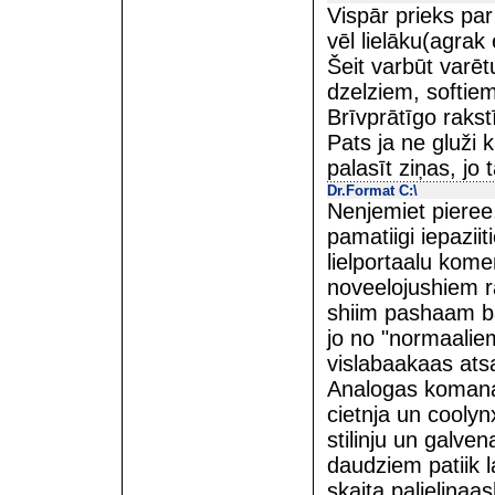
Vispār prieks par 
vēl lielāku(agra
Šeit varbūt varēt
dzelziem, softiem
Brīvprātīgo rakst
Pats ja ne gluži 
palasīt ziņas, jo 
Dr.Format C:\
Nenjemiet pieree,
pamatiigi iepaziit
lielportaalu kom
noveelojushiem ra
shiim pashaam b
jo no "normaaliem
vislabaakaas atsa
Analogas komana
cietnja un cooly
stilinju un galve
daudziem patiik l
skaita palielinaas