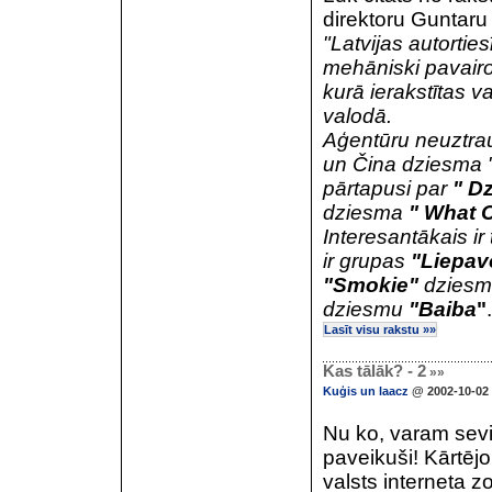
direktoru Guntaru
"Latvijas autortie
mehāniski pavair
kurā ierakstītas v
valodā.
Aģentūru neuztra
un Čina dziesma 
pārtapusi par
" D
dziesma
" What C
Interesantākais ir
ir grupas
"Liepav
"Smokie"
dzies
dziesmu
"Baiba
"
Lasīt visu rakstu »»
Kas tālāk? - 2
»»
Kuģis un laacz
@ 2002-10-02 
Nu ko, varam sevi 
paveikuši! Kārtējo
valsts interneta 