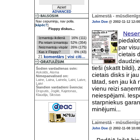
ADVANCED
Laimestā - mūsdienīgs 
Nav cepuminju, nav polla.
John Doe
@ 2002-11-12 12:00
[
kāpēc?
]
Floppy diskus...
Nesen 
Izmantoju ikdienā
16% (111)
piedalot
Pa retam izmantoju
52% (354)
par vis
Neizmantoju vispār
26% (175)
Kas ir Floppy?
6% (43)
cietais 
21
komentārs
|
visi citi...
daudzie
tieši (skatīt bildi
Šodien vardadienas svin:
Askolds, Aisma
cietais disks ir j
Nimepaevalised on:
Laine, Laina, Lainela, Laini, Laive,
tātad, sen jau kā 
Laivi
vienu reizi saņemt 
Šiandien vardadieni švencia:
Drąsutis, Jogilė, Kajetonas,
neiespējami. Iesp
Klaudija, Sikstas
starpniekus garant
minējumi...
Laimestā - mūsdienīgs
John Doe
@ 2002-11-08 10:00