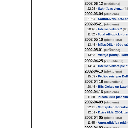
2002-06-12
(trešdiena)
22:25 -
Sakritības vien...
(48
2002-06-04
(otrdiena)
21:54 -
Sound.lv vs. Art.Le
2002-05-21
(otrdiena)
20:40 -
Internetvakars 2
(88
11:52 -
Total offtopick - b
2002-05-10
(piektdiena)
13:45 -
MājasDSL - bēdu st
2002-05-01
(trešdiena)
13:38 -
Vietējo politiķu konf
2002-04-25
(ceturtdiena)
14:34 -
Internetvakars pie e
2002-04-19
(piektdiena)
15:39 -
Pēdējo reizi par Del
2002-04-18
(ceturtdiena)
20:45 -
Bils Geitss un Latv
2002-04-16
(otrdiena)
11:58 -
Pilsēta kurā piedzims
2002-04-09
(otrdiena)
22:13 -
Ventspils datorsalo
12:51 -
Dzīve tīklā. 2004. g
2002-04-05
(piektdiena)
11:55 -
Autoratlīdzība tukš
2002-04-02
(otrdiena)