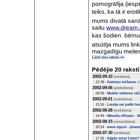
pornogrāfija (iesp
teiks, ka tā ir ero
mums divatā sanā
saitu
www.dream.
kas
šodien
 bērnu
atsūtīja mums lin
mazgadīgu meiteņu
Lasīt visu rakstu »»
Pēdējie 20 raksti
2002-09-10
(otrdiena)
22:38 -
Kaimiņu būšanas
(2
2002-09-06
(piektdiena)
09:59 -
Mobilo telefonu raž
2002-09-01
(svētdiena)
13:16 -
Latvija var palikt b
2002-08-28
(trešdiena)
14:49 -
Mēneša offtopic - S
2002-08-15
(ceturtdiena)
20:24 -
www.riga.lv - jūtami
2002-07-30
(otrdiena)
17:26 -
Kāpēc mirst Cietņi?