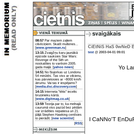
08:57
Par maziem zaļiem
cilvēciņiem. Skatīt multenes...
CiEtNiS HaS 0wNeD B
[
www.greenman.ru
]
test
@ 2003-04-01 09:01
13:15
Zvaigžņu karu jaunākā
epizode sauksies Star Wars:
Revenge of the Sith un
noskatīties to varēsim 2005.
Yo L
gada maijā. [
yahoo news
]
14:51
No Ņujorkas uz Londonu
54 minūtēs. Tas viss ar vilcienu,
kas pārvietosies ar ~8000 km/h
ātrumu. Vai tas ir iespējams?
[
media.dsc.discovery.com
]
14:15
Interneta "tētis" iecelts
bruņinieku kārtā.
[
www.digitmag.co.uk
]
13:59
Teorija par to, ka melnajā
caurumā viss pazūd bez pēdām
var izrādīties nepatiesa un 21.
jūlijā Stephen Hawking centīsies
I CaNNo'T EnDu
to pierādīt. [
new scientist
]
[
RSS
]