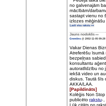
Pedējā laikā biež
no galvenajām bal
mācībām/darbam/izk
sastapt vienu no 
izlozes mēģināšu iz
Lasīt visu rakstu »»
Jauns nodoklis
»»
Gremlins
@ 2002-11-05 09:28
Vakar Dienas Bizne
Atreferēšu īsumā 
bezpeļņas sabied
konsultantu aģent
autoratlīdzību no 
iekšā video un au
diskus. Tautā šī
AKKA/LAA.
[Papildināts]
Kolēģis Non Stop
publicēto
rakstu
,
Lūk citāts no rak