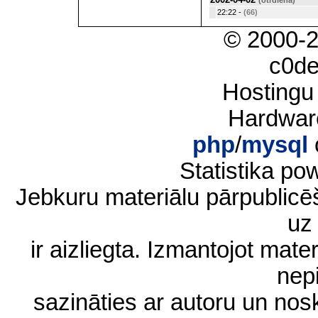
22:22 -
(66)
© 2000-
c0d
Hostingu
Hardwar
php
/
mysql
Statistika p
Jebkuru materiālu pārpublic
uz 
ir aizliegta. Izmantojot materi
nep
sazināties ar autoru un no