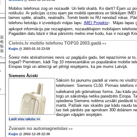
Mobilos telefonus zog un nozaudē. Un lielā skaitā. Ko darīt? Ejam uz pol
notikušo. Ar policijas izziņu ejam pie mobilā operatora un bloķējam IMEI 
laimes spēle, atradīs, neatradīs. Tomēr biedri no RU nenolaiž rokas. Pā
telefonu lietotāju ir izveidojuši mājas lapu 
IMEI Projekts
. Mājas lapas 
apkopot informāciju par nozagtajiem, nozaudētajiem mobilajiem telefoniem
Pagaidām datu bāzē ir tikai pārsimts melno
imei
kodu, kas ir nozagti Krie
1)
4)
Cietnis.lv mobilo telefonu TOP10 2003.gadā
»»
5)
Kuģis
@ 2003-01-10 23:59
3)
..
Šoreiz mēs atskatīsimies nevis uz pagājušo gadu, bet iepazīsimie ar to
šogad? Piemēram, kādi Top 10 interesantākie un populārakie mobilie tele
Eiropas tirgū un attiecīgi arī pilnīgi iespējams, ka pie mums Latvijā.
s
Siemens Āziski
Sāksim šo jaunumu parādi ar vienu no visdrī
telefoniem  Siemens CL50. Pirmais telefons 
)
saliekamā jeb grāmatiņas forma. Jau kādu p
tirgū un sākotnēja netika paredzēts Eiropa. 
spiediena Siemens nolēma uzsākt piedāvāt to
martā. Pašlaik nav skaidrs par kādu naudu tas
tas tiek pārdots par apmēram 300 dolāriem ne
diezgan vājajām iespējām.
Lasīt visu rakstu »»
Zvanam no automagnetolas
»»
Kuģis
@ 2002-12-28 22:38