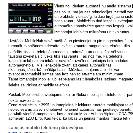
Viens no līderiem automašīnu audio sistēmu 
paziņojusi par jaunas tehnoloģijas izstrādi
un praktiski vienlaicīgi laidusi tirgū jaunu sis
nosaukumu. MobileHub dod iespēju ievērojam
automašīnu hands-free garnitūras iespēju  va
izmantojot iebūvēto mikrofonu un skaļruņus.
Uzstādot MobileHub savā mašīnā un pievienojot to pie magnetolas (tika
turpmāk zvanīšanas adresāta izvēlei izmantot magnetolas ekrānu  tiks
parādīts ikviens telefonā atrodamais adresāts un nospiežot vēl vienu
taustiņu izvēlētais cilvēks tiks sazvanīts. Tas nozīmē, ka telefons
kalpo tikai kā sakaru iekārta, savukārt izvēlnes funkcijas tiek nodotas
automagnetolai. Visi ienākošie zvani atskanēs automašīnas
skaļruņos, tāpat kā runātāja balss. Mūzikas skaļums atbildot vai
zvanot automātiski samazinās līdz nepiecieљamajam minimumam.
Tāpat izmantojot MobileHub iespējams lasīt ienākošās īsziņas  magneto
lielāks salīdzinot ar mobilo telefonu.
Pašlaik MobileHub savietojams tikai ar Nokia mobilajiem telefoniem  pa
nekas nav zināms.
Cena MobileHub ir 299$ un komplekt
ā ir iekļauts turētājs mobilajam tel
nepieciešams atsev
išķi iebūvēt noņemot automašīnas priekšējo paneli.
T
paљlaik vien
īgā magnetola, kas atbalsta MobileHub no Alpine ir CDA-79
apm
ēram 1200 Eiro. Kas teica, ka labas un jaunas mantas maks
ā lēti?
Latvijas mobilo telefonu pārdevēji
»»