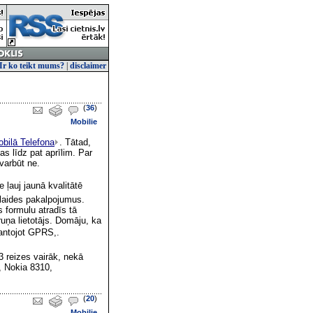
Ir ko teikt mums?
|
disclaimer
(
36
)
Mobilie
obilā Telefona
. Tātad,
s līdz pat aprīlim. Par
varbūt ne.
ļauj jaunā kvalitātē
klaides pakalpojumus.
 formulu atradīs tā
uņa lietotājs. Domāju, ka
antojot GPRS,.
 reizes vairāk, nekā
, Nokia 8310,
(
20
)
Mobilie