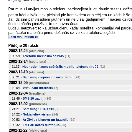
Kuģis
@ 2002-12-28 00:27
Par mūsu Latvijas mobilo telefonu pārdevējiem ir ļoti daudz stāstu  dažre
par to kādi cilvēki tiek pielaisti pie kontaktiem ar pircējiem un kāds ir šo
Ja līdz šim par visādiem jautriem un ne visai gadījumiem ir nācies dzirdē
šodien nācās piedzīvot to uz savas ādas.
Lūdzu, neuztvert to kā uzbraucienu kādai noteiktai kompānijai vai pārdē
pamācošu materiālu pirms došanās uz veikalu telefona iegādei.
Lasīt visu rakstu »»
Pēdējie 20 raksti:
2002-12-24
(otrdiena)
09:59 -
Telefonu meklēsim ar MMS
(11)
2002-12-14
(sestdiena)
11:37 -
Neonode - jauns spēlētājs mobilo telefonu tirgū?
(11)
2002-12-10
(otrdiena)
08:21 -
Samsung - iepriecini savu dāmu!
(24)
2002-12-05
(ceturtdiena)
10:04 -
Vertu caur internetu
(7)
2002-12-04
(trešdiena)
12:48 -
SMS 10 gadiņi
(20)
2002-12-02
(pirmdiena)
21:21 -
Samsung SCH-X730
(8)
14:22 -
Nokia ieliek visiem
(14)
09:53 -
Ar Zivi uz Lietuvu un Igauniju
(19)
09:32 -
LMT arī dotēs telefonus
(20)
2002-11-22
(piektdiena)