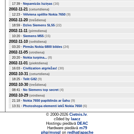
17:39 -
Nepareizās īsziņas
(16)
2002-11-21
(ceturtdiena)
12:23 -
Vēlviena spēlīte Nokia 7650
(9)
2002-11-20
(trešdiena)
18:59 -
Dzīvs Siemens SL55
(22)
2002-11-11
(pirmdiena)
10:20 -
Siemens M55
(15)
2002-11-10
(svētdiena)
03:20 -
Pirmās Nokia 6800 bildes
(24)
2002-11-05
(otrdiena)
20:20 -
Nokia turpina...
(8)
2002-11-01
(piektdiena)
16:03 -
Civilization atgriežas!
(30)
2002-10-31
(ceturtdiena)
18:25 -
Telit G82
(9)
2002-10-30
(trešdiena)
08:41 -
No Siemens top secret
(4)
2002-10-29
(otrdiena)
21:18 -
Nokia 7650 papildinās ar šahu
(9)
13:31 -
Photoshopa elementi iekš Nokia 7650
(6)
© 2000-2026
Cietnis.lv
.
c0ded by
laacz
Hostingu piedāvā
DEAC
Hardware piedāvā
m79
php
/
mysql
on
redhat
/
apache