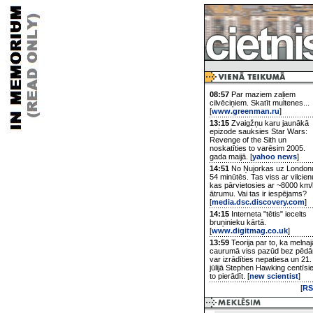
08:57
Par maziem zaļiem
cilvēciņiem. Skatīt multenes...
[
www.greenman.ru
]
13:15
Zvaigžņu karu jaunākā
epizode sauksies Star Wars:
Revenge of the Sith un
noskatīties to varēsim 2005.
gada maijā. [
yahoo news
]
14:51
No Ņujorkas uz London
54 minūtēs. Tas viss ar vilcien
kas pārvietosies ar ~8000 km/
ātrumu. Vai tas ir iespējams?
[
media.dsc.discovery.com
]
14:15
Interneta "tētis" iecelts
bruņinieku kārtā.
[
www.digitmag.co.uk
]
13:59
Teorija par to, ka melnaj
caurumā viss pazūd bez pēd
var izrādīties nepatiesa un 21.
jūlijā Stephen Hawking centīsi
to pierādīt. [
new scientist
]
[
RS