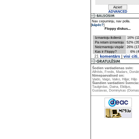
ADVANCED
Nav cepuminju, nav polla.
[
kāpēc?
]
Floppy diskus...
Izmantoju ikdienā
16% (11
Pa retam izmantoju
52% (35
Neizmantoju vispār
26% (17
Kas ir Floppy?
6% (4
21
komentārs
|
visi citi.
Šodien vardadienas svin:
Alfrēds, Fredis, Madars, Donāt
Nimepaevalised on:
Vaido, Vaigo, Vaiko, Hiljar, Hiljo
Šiandien vardadieni švencia:
Taulgirdas, Daina, Elidijus,
Gustavas, Dominykas (Domas