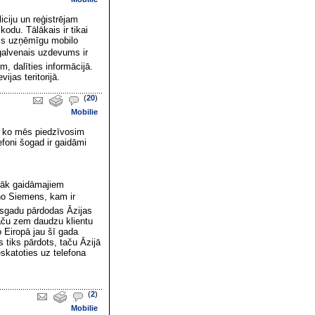
iciju un reģistrējam
kodu. Tālākais ir tikai
ris uzņēmīgu mobilo
galvenais uzdevums ir
, dalīties informācijā.
vijas teritorijā.
(
20
)
Mobilie
, ko mēs piedzīvosim
foni šogad ir gaidāmi
zāk gaidāmajiem
no Siemens, kam ir
usgadu pārdodas Āzijas
Taču zem daudzu klientu
 Eiropā jau šī gada
 tiks pārdots, taču Āzijā
skatoties uz telefona
(
2
)
Mobilie