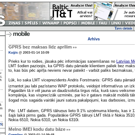
Tavs cietnis
|
Arhīvs
GPRS bez maksas līdz aprīlim
»»
Kuģis
@ 2003-01-14 10:09
Prieks kur to rodies, jāsaka pēc informācijas saņemšanas no
Latvijas M
LMT šodien paziņojis, ka GPRS datu pārraide klientiem paliek bez maksa
to, kas būs pēc aprīļa neviens nevar pateikt - varbūt paliks bezmaksas, 
u
u,
Lūk, ko saka LMT viceprezidents Andris Forstmanis: GPRS datu pārraide 
h
izmantot jau labi pazīstamo WAP protokolu, veidojot informatīvus un iz
Pagaidām tā ir vēl jauna un daudzsološa tirgus niša, kurā savu veiksmes
kompānija, kas visprecīzāk uzminēs, par ko ir gatavs maksāt mobilā tālr
šogad mūs sagaida vairāki jauni satura pakalpojumi, kas darbosies, izm
ā
ām
Pēc LMT datiem, GPRS tālruņus lieto 9.1% uzņēmuma klientu, kas ir 13
šajā laikā pirms gada. Populārākie GPRS tālruņi LMT tīklā ir Nokia 3510
es
Nokia 6510, Nokia 6310, un Nokia 6310i.
S
]
Melno IMEI kodu datu bāze
»»
Gremlins
@ 2003-01-14 09:48