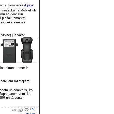
jomā  kompānija
Alpine

 zem nosaukuma MobileHub
tēmu ar identisku
i plašāk izmantot
irāk nekā sarunas
i
Alpine) jūs varat
las ekrāns tomēr ir
r
pārējiem ražotājiem
efonam un adapteris, ko
āpat jāņem vērā, ka
98R un t
ā cena ir
(
73
)