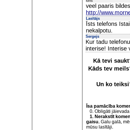
lohs
veel paaris bildes
http://www.morn
Lasītājs
Īsts telefons īsta
nekalpotu.
Sergejs
Kur tadu telefon
interise! Interise
Kā tevi sauk
Kāds tev meil
Un ko teiks
Īsa pamācība kome
0. Obligāti jāievada
1. Nerakstīt koment
gaisu.
Galu galā, mēs
mūsu lasītāji.