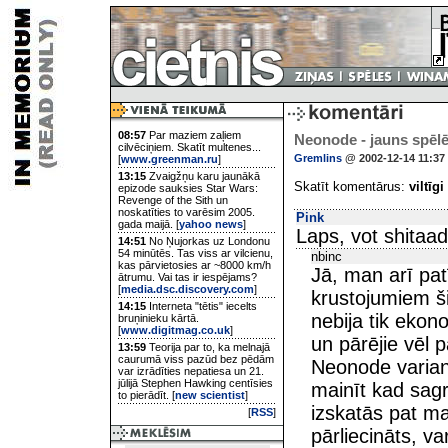
08:57
Par maziem zaļiem
Neonode - jauns spēlē
cilvēciņiem. Skatīt multenes...
Gremlins
@ 2002-12-14 11:37
[
www.greenman.ru
]
13:15
Zvaigžņu karu jaunākā
Skatīt komentārus:
viltīgi
epizode sauksies Star Wars:
Revenge of the Sith un
noskatīties to varēsim 2005.
Pink
gada maijā. [
yahoo news
]
Laps, vot shitaad
14:51
No Ņujorkas uz Londonu
54 minūtēs. Tas viss ar vilcienu,
nbinc
kas pārvietosies ar ~8000 km/h
Jā, man arī pat
ātrumu. Vai tas ir iespējams?
[
media.dsc.discovery.com
]
krustojumiem šis
14:15
Interneta "tētis" iecelts
nebija tik ekon
bruņinieku kārtā.
[
www.digitmag.co.uk
]
un pārējie vēl p
13:59
Teorija par to, ka melnajā
caurumā viss pazūd bez pēdām
Neonode variantā
var izrādīties nepatiesa un 21.
jūlijā Stephen Hawking centīsies
mainīt kad sagri
to pierādīt. [
new scientist
]
izskatās pat 
[
RSS
]
pārliecināts, v