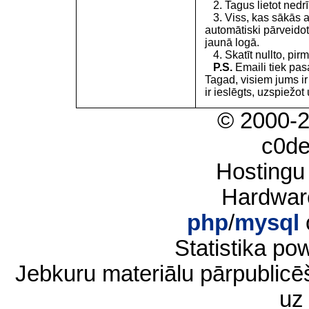
2. Tagus lietot nedrīk
3. Viss, kas sākās 
automātiski pārveidot
jaunā logā.
4. Skatīt nullto, pirm
P.S.
Emaili tiek pa
Tagad, visiem jums i
ir ieslēgts, uzspiežot 
© 2000-
c0d
Hostingu
Hardwar
php
/
mysql
Statistika p
Jebkuru materiālu pārpublic
uz 