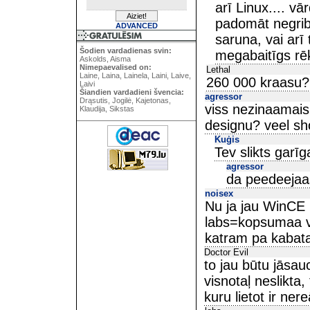
arī Linux.... v
padomāt negribā
ADVANCED
saruna, vai arī
Šodien vardadienas svin:
megabaitīgs rēķ
Askolds, Aisma
Nimepaevalised on:
Lethal
Laine, Laina, Lainela, Laini, Laive,
260 000 kraasu?
Laivi
Šiandien vardadieni švencia:
agressor
Drąsutis, Jogilė, Kajetonas,
viss nezinaamais
Klaudija, Sikstas
designu? veel sh
Kuģis
Tev slikts garī
agressor
da peedeejaas
noisex
Nu ja jau WinCE i
labs=kopsumaa va
katram pa kabata
Doctor Evil
to jau būtu jāsau
visnotaļ neslikta,
kuru lietot ir ner