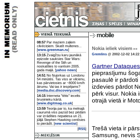
08:57
Par maziem zaļiem
cilvēciņiem. Skatīt multenes...
Nokia ieliek visiem
»»
[
www.greenman.ru
]
Gremlins
@ 2002-12-02 14:22
13:15
Zvaigžņu karu jaunākā
epizode sauksies Star Wars:
Revenge of the Sith un
Gartner Dataques
noskatīties to varēsim 2005.
gada maijā. [
yahoo news
]
pieprasījumu šoga
14:51
No Ņujorkas uz Londonu
pasaulē ir pārdoti
54 minūtēs. Tas viss ar vilcienu,
kas pārvietosies ar ~8000 km/h
izdevies pārdot N
ātrumu. Vai tas ir iespējams?
[
media.dsc.discovery.com
]
pērk visur. Nokia 
14:15
Interneta "tētis" iecelts
otrajā vietā ir Mo
bruņinieku kārtā.
[
www.digitmag.co.uk
]
13:59
Teorija par to, ka melnajā
caurumā viss pazūd bez pēdām
var izrādīties nepatiesa un 21.
jūlijā Stephen Hawking centīsies
to pierādīt. [
new scientist
]
Trešā vieta ir pār
[
RSS
]
Samsung, nevis S