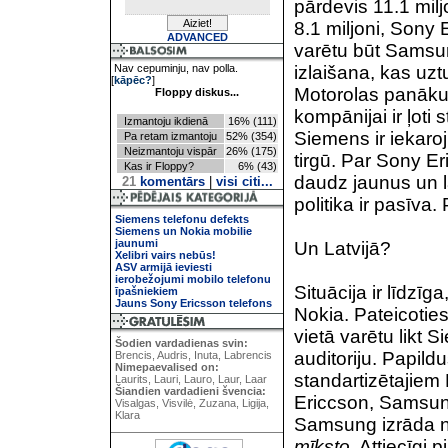
pārdevis 11.1 milj
8.1 miljoni, Sony 
ADVANCED
varētu būt Samsun
Nav cepuminju, nav polla.
izlaišana, kas uzt
[
kāpēc?
]
Motorolas panākumi
Floppy diskus...
kompānijai ir ļoti 
Izmantoju ikdienā
16% (111)
Siemens ir iekaroj
Pa retam izmantoju
52% (354)
Neizmantoju vispār
26% (175)
tirgū. Par Sony Er
Kas ir Floppy?
6% (43)
daudz jaunus un 
21
komentārs
|
visi citi...
politika ir pasīva
Siemens telefonu defekts
Siemens un Nokia mobilie
jaunumi
Un Latvijā?
Xelibri vairs nebūs!
ASV armijā ieviesti
ierobežojumi mobilo telefonu
Situācija ir līdzīg
īpašniekiem
Jauns Sony Ericsson telefons
Nokia. Pateicoties
vietā varētu likt 
Šodien vardadienas svin:
auditoriju. Papild
Brencis, Audris, Inuta, Labrencis
Nimepaevalised on:
standartizētajiem 
Laurits, Lauri, Lauro, Laur, Laar
Šiandien vardadieni švencia:
Ericcson, Samsung
Visalgas, Visvilė, Zuzana, Ligija,
Klara
Samsung izrāda nop
mīksto
. Attiecīgi p