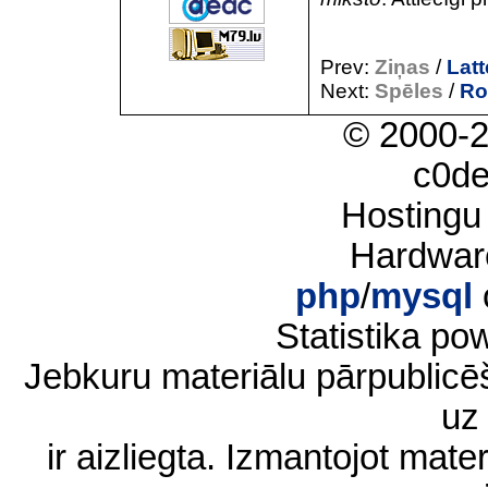
Prev:
Ziņas
/
Lat
Next:
Spēles
/
Ro
© 2000-
c0d
Hostingu
Hardwar
php
/
mysql
Statistika p
Jebkuru materiālu pārpublic
uz 
ir aizliegta. Izmantojot materi