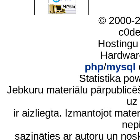
© 2000-
c0d
Hostingu
Hardwar
php
/
mysql
Statistika p
Jebkuru materiālu pārpublic
uz 
ir aizliegta. Izmantojot materi
nep
sazināties ar autoru un no