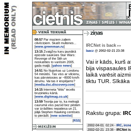
08:57
Par maziem zaļiem
cilvēciņiem. Skatīt multenes...
IRCNet is back
»»
[
www.greenman.ru
]
laacz
@ 2002-02-21 23:38
13:15
Zvaigžņu karu jaunākā
epizode sauksies Star Wars:
Revenge of the Sith un
Vai ir kāds, kurš a
noskatīties to varēsim 2005.
gada maijā. [
yahoo news
]
bija vispasaules 
14:51
No Ņujorkas uz Londonu
laikā varēsit aizmi
54 minūtēs. Tas viss ar vilcienu,
kas pārvietosies ar ~8000 km/h
tiktu TUR. Sīkāka
ātrumu. Vai tas ir iespējams?
[
media.dsc.discovery.com
]
14:15
Interneta "tētis" iecelts
bruņinieku kārtā.
[
www.digitmag.co.uk
]
13:59
Teorija par to, ka melnajā
caurumā viss pazūd bez pēdām
var izrādīties nepatiesa un 21.
Rakstu grupa:
IRC
jūlijā Stephen Hawking centīsies
to pierādīt. [
new scientist
]
[
RSS
]
2002-04-01
02:24 -
IRC, ircne
2002-02-21
23:38 -
IRCNet is