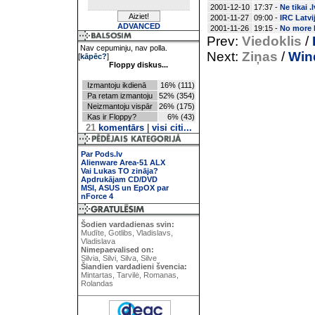
2001-12-10
17:37 -
Ne tikai .
2001-11-27
09:00 -
IRC Latvij
ADVANCED
2001-11-26
19:15 -
No more I
Prev:
Viedoklis
/
Nav cepuminju, nav polla.
Next:
Ziņas
/
Win
[
kāpēc?
]
Floppy diskus...
Izmantoju ikdienā
16% (111)
Pa retam izmantoju
52% (354)
Neizmantoju vispār
26% (175)
Kas ir Floppy?
6% (43)
21
komentārs
|
visi citi...
Par Pods.lv
Alienware Area-51 ALX
Vai Lukas TO zināja?
Apdrukājam CD/DVD
MSI, ASUS un EpOX par
nForce 4
Šodien vardadienas svin:
Mudīte, Gotlibs, Vladislavs,
Vladislava
Nimepaevalised on:
Silvia, Silvi, Silva, Silve
Šiandien vardadieni švencia:
Mintartas, Tarvilė, Romanas,
Rolandas