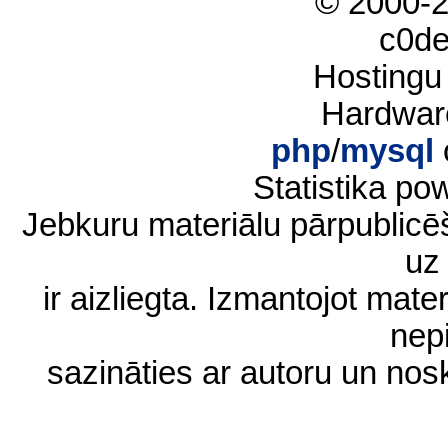
© 2000-
c0d
Hostingu
Hardwar
php
/
mysql
Statistika p
Jebkuru materiālu pārpublic
uz 
ir aizliegta. Izmantojot materi
nep
sazināties ar autoru un no