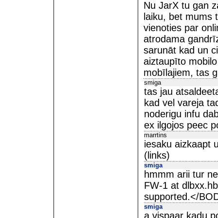
Nu JarX tu gan za
laiku, bet mums tu
vienoties par onl
atrodama gandrīz
sarunāt kad un ci
aiztaupīto mobil
mobīlajiem, tas g
smiga
tas jau atsaldeeta
kad vel vareja ta
noderigu infu dab
ex ilgojos peec p
marrtins
iesaku aizkaapt 
(links)
smiga
hmmm arii tur ne
FW-1 at dlbxx.hb
supported.</BO
smiga
a vispaar kadu p