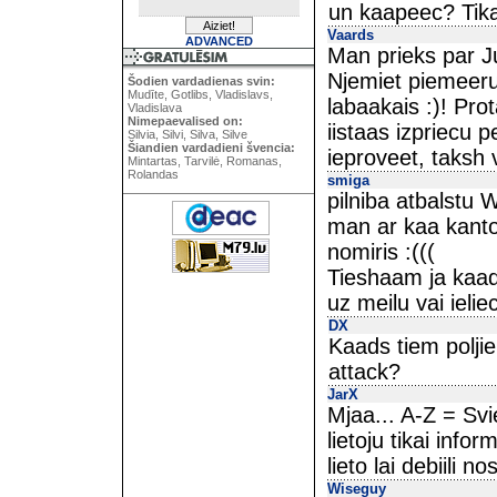
un kaapeec? Tika
Vaards
ADVANCED
Man prieks par 
Njemiet piemeeru
Šodien vardadienas svin:
Mudīte, Gotlibs, Vladislavs,
labaakais :)! Pro
Vladislava
Nimepaevalised on:
iistaas izpriecu 
Silvia, Silvi, Silva, Silve
Šiandien vardadieni švencia:
ieproveet, taksh
Mintartas, Tarvilė, Romanas,
Rolandas
smiga
pilniba atbalstu 
man ar kaa kantor
nomiris :(((
Tieshaam ja kaads
uz meilu vai ielie
DX
Kaads tiem polji
attack?
JarX
Mjaa... A-Z = Svi
lietoju tikai info
lieto lai debiili no
Wiseguy