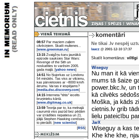
08:57
Par maziem zaļiem
Ne tikai .lv nespēj uzt
cilvēciņiem. Skatīt multenes...
laacz
@ 2001-12-10 17:37
[
www.greenman.ru
]
13:15
Zvaigžņu karu jaunākā
Skatīt komentārus:
viltīgi
epizode sauksies Star Wars:
Revenge of the Sith un
noskatīties to varēsim 2005.
Wiseguy
gada maijā. [
yahoo news
]
Nu man it kā vien
14:51
No Ņujorkas uz Londonu
54 minūtēs. Tas viss ar vilcienu,
mums tā šaize ga
kas pārvietosies ar ~8000 km/h
ātrumu. Vai tas ir iespējams?
power.bkc.lv, un 
[
media.dsc.discovery.com
]
kā cilvēks sēdošs 
14:15
Interneta "tētis" iecelts
bruņinieku kārtā.
Moška, ja kāds z
[
www.digitmag.co.uk
]
cietnis.lv grib 
13:59
Teorija par to, ka melnajā
caurumā viss pazūd bez pēdām
lielu pateicību pa
var izrādīties nepatiesa un 21.
jūlijā Stephen Hawking centīsies
JarX
to pierādīt. [
new scientist
]
Wiseguy a kas tev
[
RSS
]
Khe khe khe, nja