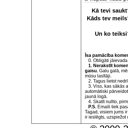
Kā tevi sauk
Kāds tev meil
Un ko teiks
Īsa pamācība kome
0. Obligāti jāievada
1. Nerakstīt koment
gaisu.
Galu galā, mēs
mūsu lasītāji.
2. Tagus lietot nedrīk
3. Viss, kas sākās 
automātiski pārveidot
jaunā logā.
4. Skatīt nullto, pirm
P.S.
Emaili tiek pa
Tagad, visiem jums i
ir ieslēgts, uzspiežot 