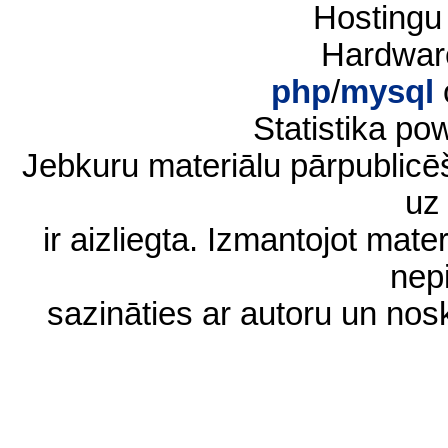
Hostingu
Hardwar
php
/
mysql
Statistika p
Jebkuru materiālu pārpublic
uz 
ir aizliegta. Izmantojot materi
nep
sazināties ar autoru un no