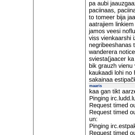
pa aubi jaauzgaaz
paciinaas, paciin
to tomeer bija ja
aatrajiem linkie
jamos veesi noflu
viss vienkaarshi 
negribeeshanas t
wanderera notice s
sviesta(jaacer ka
bik grauzh vienu 
kaukaadi lohi no
sakainaa estipačk
maaris
kaa gan tikt aarz
Pinging irc.ludd.
Request timed ou
Request timed ou
un:
Pinging irc.estpa
Request timed ou