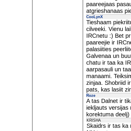
paareejaas pasau
atgrieshanaas pi
CooLynX
Tieshaam piekriit
cilveeki. Vienu l
IRCnetu :) Bet p
paareejie ir IRCne
palasiities peerli
Galvenaa un buut
chatu ir taa ka I
aarpasauli un ta
manaami. Teiksim
zinjaa. Shobriid i
pats, kas lasiit z
Roze
A tas Dalnet ir t
iekljauts versija
korektuma deelj)
KRISHA
Skaidrs ir tas ka 