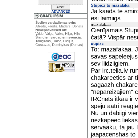
Stupicz to mazafaka
Ja kaads te smir
ADVANCED
esi laimiigs.
Šodien vardadienas svin:
mazafakaa
Alfrēds, Fredis, Madars, Donāts
Cienījamais Stup
Nimepaevalised on:
Vaido, Vaigo, Vaiko, Hiljar, Hiljo
čatā? Vispār nesē
Šiandien vardadieni švencia:
Taulgirdas, Daina, Elidijus,
uupizz
Gustavas, Dominykas (Domas)
To: mazafakaa. Ja
savas sapeleejus
sev liidziigiem.
Par irc.telia.lv r
chakareeties ar 
sagaazh chakaree
"nepareizajiem" c
IRCnets itkaa ir v
speju aatri reagj
Nu un dabiigi vie
nezkapeec liekas,
servaaku, ta jau
jaapacenshas to 