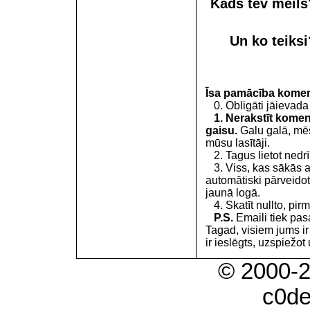
Kāds tev meil
Un ko teiks
Īsa pamācība kome
0. Obligāti jāievada
1. Nerakstīt koment
gaisu.
Galu galā, mēs
mūsu lasītāji.
2. Tagus lietot nedrīk
3. Viss, kas sākās 
automātiski pārveidot
jaunā logā.
4. Skatīt nullto, pirm
P.S.
Emaili tiek pa
Tagad, visiem jums i
ir ieslēgts, uzspiežot 
© 2000-
c0d