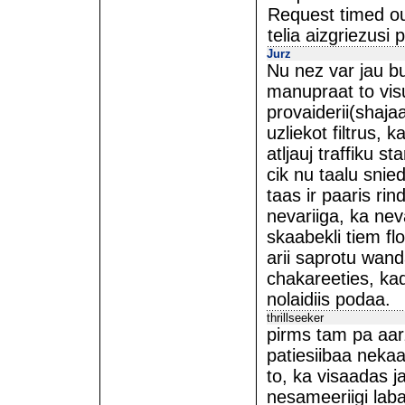
Request timed ou
telia aizgriezusi
Jurz
Nu nez var jau bu
manupraat to vis
provaiderii(shaja
uzliekot filtrus, k
atljauj traffiku s
cik nu taalu sni
taas ir paaris rin
nevariiga, ka ne
skaabekli tiem f
arii saprotu wand
chakareeties, kad
nolaidiis podaa.
thrillseeker
pirms tam pa aar
patiesiibaa nekaa
to, ka visaadas 
nesameeriigi laba