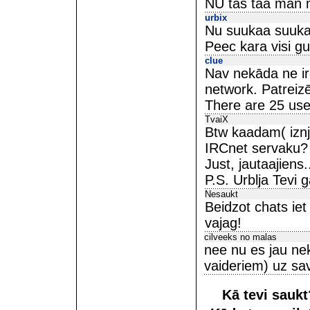
NU tas taa man 
urbix
Nu suukaa suukaa 
Peec kara visi gu
clue
Nav nekāda ne irc
network. Patreizēj
There are 25 use
TvaiX
Btw kaadam( iznje
IRCnet servaku? t
Just, jautaajiens.
P.S. Urblja Tevi g
Nesaukt
Beidzot chats iet
vajag!
cilveeks no malas
nee nu es jau ne
vaideriem) uz sava
Kā tevi sauk