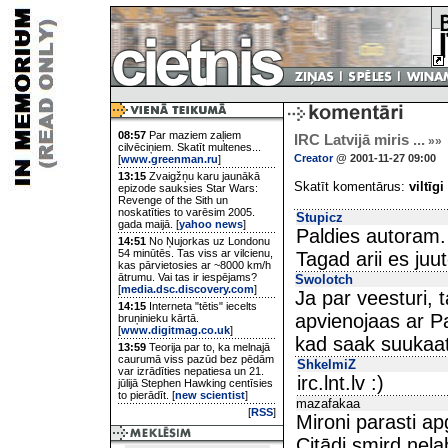
08:57
Par maziem zaļiem
IRC Latvijā miris ...
»»
cilvēciņiem. Skatīt multenes...
Creator
@ 2001-11-27 09:00
[
www.greenman.ru
]
13:15
Zvaigžņu karu jaunākā
Skatīt komentārus:
viltīgi
epizode sauksies Star Wars:
Revenge of the Sith un
noskatīties to varēsim 2005.
Stupicz
gada maijā. [
yahoo news
]
Paldies autoram.
14:51
No Ņujorkas uz Londonu
54 minūtēs. Tas viss ar vilcienu,
Tagad arii es ju
kas pārvietosies ar ~8000 km/h
ātrumu. Vai tas ir iespējams?
Swolotch
[
media.dsc.discovery.com
]
Ja par veesturi,
14:15
Interneta "tētis" iecelts
apvienojaas ar Pa
bruņinieku kārtā.
[
www.digitmag.co.uk
]
kad saak suukaat
13:59
Teorija par to, ka melnajā
caurumā viss pazūd bez pēdām
ShkelmiZ
var izrādīties nepatiesa un 21.
irc.lnt.lv :)
jūlijā Stephen Hawking centīsies
to pierādīt. [
new scientist
]
mazafakaa
[
RSS
]
Mironi parasti ap
Citādi smird nela