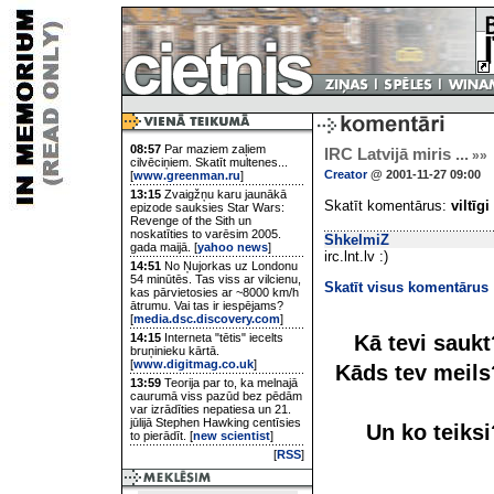
08:57
Par maziem zaļiem
IRC Latvijā miris ...
»»
cilvēciņiem. Skatīt multenes...
Creator
@ 2001-11-27 09:00
[
www.greenman.ru
]
13:15
Zvaigžņu karu jaunākā
Skatīt komentārus:
viltīgi
epizode sauksies Star Wars:
Revenge of the Sith un
noskatīties to varēsim 2005.
ShkelmiZ
gada maijā. [
yahoo news
]
irc.lnt.lv :)
14:51
No Ņujorkas uz Londonu
54 minūtēs. Tas viss ar vilcienu,
Skatīt visus komentārus
kas pārvietosies ar ~8000 km/h
ātrumu. Vai tas ir iespējams?
[
media.dsc.discovery.com
]
Kā tevi sauk
14:15
Interneta "tētis" iecelts
bruņinieku kārtā.
[
www.digitmag.co.uk
]
Kāds tev meil
13:59
Teorija par to, ka melnajā
caurumā viss pazūd bez pēdām
var izrādīties nepatiesa un 21.
jūlijā Stephen Hawking centīsies
Un ko teiks
to pierādīt. [
new scientist
]
[
RSS
]