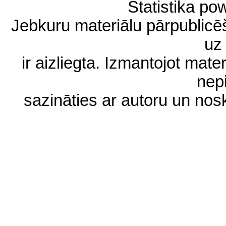
Statistika p
Jebkuru materiālu pārpublic
uz 
ir aizliegta. Izmantojot materi
nep
sazināties ar autoru un no