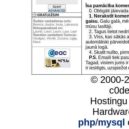
Īsa pamācība kome
0. Obligāti jāievada
ADVANCED
1. Nerakstīt koment
gaisu.
Galu galā, mēs
Šodien vardadienas svin:
Brencis, Audris, Inuta, Labrencis
mūsu lasītāji.
Nimepaevalised on:
2. Tagus lietot nedrīk
Laurits, Lauri, Lauro, Laur, Laar
Šiandien vardadieni švencia:
3. Viss, kas sākās 
Visalgas, Visvilė, Zuzana, Ligija,
automātiski pārveidot
Klara
jaunā logā.
4. Skatīt nullto, pirm
P.S.
Emaili tiek pa
Tagad, visiem jums i
ir ieslēgts, uzspiežot 
© 2000-
c0d
Hostingu
Hardwar
php
/
mysql