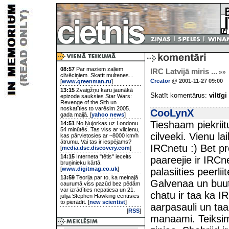
08:57
Par maziem zaļiem
IRC Latvijā miris ...
»»
cilvēciņiem. Skatīt multenes...
Creator
@ 2001-11-27 09:00
[
www.greenman.ru
]
13:15
Zvaigžņu karu jaunākā
Skatīt komentārus:
viltīgi
epizode sauksies Star Wars:
Revenge of the Sith un
noskatīties to varēsim 2005.
CooLynX
gada maijā. [
yahoo news
]
Tieshaam piekriit
14:51
No Ņujorkas uz Londonu
54 minūtēs. Tas viss ar vilcienu,
cilveeki. Vienu l
kas pārvietosies ar ~8000 km/h
ātrumu. Vai tas ir iespējams?
IRCnetu :) Bet p
[
media.dsc.discovery.com
]
14:15
Interneta "tētis" iecelts
paareejie ir IRCne
bruņinieku kārtā.
[
www.digitmag.co.uk
]
palasiities peerli
13:59
Teorija par to, ka melnajā
Galvenaa un buut
caurumā viss pazūd bez pēdām
var izrādīties nepatiesa un 21.
chatu ir taa ka I
jūlijā Stephen Hawking centīsies
to pierādīt. [
new scientist
]
aarpasauli un ta
[
RSS
]
manaami. Teiksim