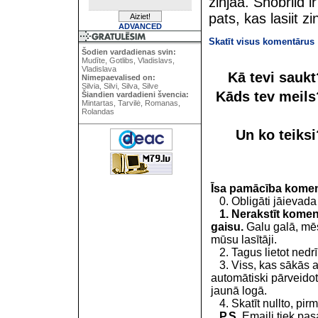
zinjaa. Shobriid i
pats, kas lasiit zi
ADVANCED
Skatīt visus komentārus
Šodien vardadienas svin:
Mudīte, Gotlibs, Vladislavs,
Vladislava
Kā tevi sauk
Nimepaevalised on:
Silvia, Silvi, Silva, Silve
Kāds tev meil
Šiandien vardadieni švencia:
Mintartas, Tarvilė, Romanas,
Rolandas
Un ko teiks
Īsa pamācība kome
0. Obligāti jāievada
1. Nerakstīt koment
gaisu.
Galu galā, mēs
mūsu lasītāji.
2. Tagus lietot nedrīk
3. Viss, kas sākās 
automātiski pārveidot
jaunā logā.
4. Skatīt nullto, pirm
P.S.
Emaili tiek pa