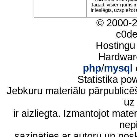
Tagad, visiem jums i
ir ieslēgts, uzspiežot 
© 2000-
c0d
Hostingu
Hardwar
php
/
mysql
Statistika p
Jebkuru materiālu pārpublic
uz 
ir aizliegta. Izmantojot materi
nep
sazināties ar autoru un no