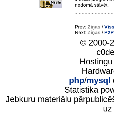
nedomā stāvēt.
Prev:
Ziņas
/
Viss
Next:
Ziņas
/
P2P 
© 2000-
c0d
Hostingu
Hardwar
php
/
mysql
Statistika p
Jebkuru materiālu pārpublic
uz 