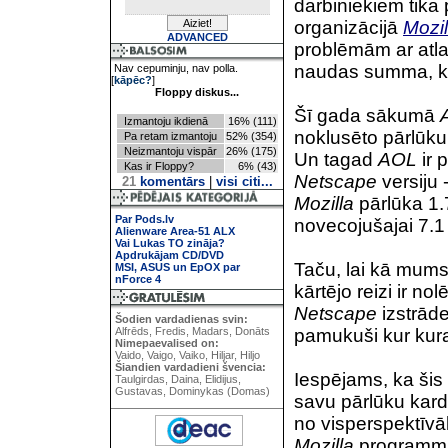
darbiniekiem tika 
organizācijā
Mozi
ADVANCED
problēmām ar atla
naudas summa, kā 
Nav cepuminju, nav polla.
[
kāpēc?
]
Floppy diskus...
Šī gada sākumā
Izmantoju ikdienā
16% (111)
noklusēto pārlūk
Pa retam izmantoju
52% (354)
Neizmantoju vispār
26% (175)
Un tagad
AOL
ir 
Kas ir Floppy?
6% (43)
Netscape
versiju 
21
komentārs
|
visi citi...
Mozilla
pārlūka 1.7
Par Pods.lv
novecojušajai 7.1 
Alienware Area-51 ALX
Vai Lukas TO zināja?
Apdrukājam CD/DVD
Taču, lai kā mums 
MSI, ASUS un EpOX par
nForce 4
kārtējo reizi ir no
Netscape
izstrāde
Šodien vardadienas svin:
Alfrēds, Fredis, Madars, Donāts
pamukuši kur kurai
Nimepaevalised on:
Vaido, Vaigo, Vaiko, Hiljar, Hiljo
Šiandien vardadieni švencia:
Iespējams, ka šis 
Taulgirdas, Daina, Elidijus,
Gustavas, Dominykas (Domas)
savu pārlūku kardi
no visperspektīvā
Mozilla
programmu k