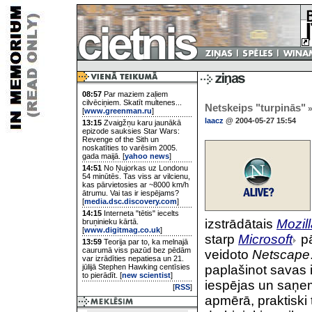
08:57
Par maziem zaļiem
cilvēciņiem. Skatīt multenes...
Netskeips "turpinās"
»
[
www.greenman.ru
]
laacz
@ 2004-05-27 15:54
13:15
Zvaigžņu karu jaunākā
epizode sauksies Star Wars:
Revenge of the Sith un
noskatīties to varēsim 2005.
gada maijā. [
yahoo news
]
14:51
No Ņujorkas uz Londonu
54 minūtēs. Tas viss ar vilcienu,
kas pārvietosies ar ~8000 km/h
ātrumu. Vai tas ir iespējams?
[
media.dsc.discovery.com
]
14:15
Interneta "tētis" iecelts
izstrādātais
Mozil
bruņinieku kārtā.
[
www.digitmag.co.uk
]
starp
Microsoft
pā
13:59
Teorija par to, ka melnajā
caurumā viss pazūd bez pēdām
veidoto
Netscape
var izrādīties nepatiesa un 21.
jūlijā Stephen Hawking centīsies
paplašinot savas 
to pierādīt. [
new scientist
]
iespējas un saņe
[
RSS
]
apmērā, praktiski 