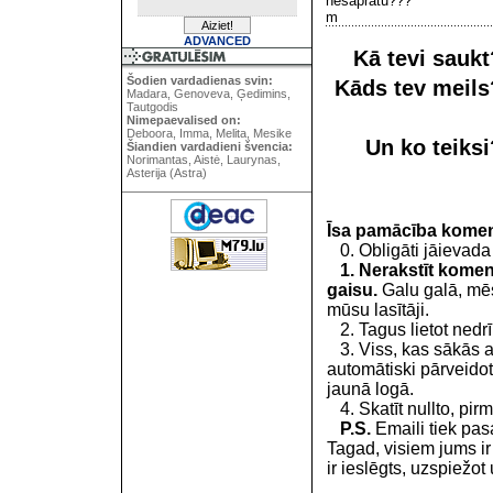
nesapratu???
m
ADVANCED
Kā tevi sauk
Šodien vardadienas svin:
Kāds tev meil
Madara, Genoveva, Ģedimins,
Tautgodis
Nimepaevalised on:
Deboora, Imma, Melita, Mesike
Un ko teiks
Šiandien vardadieni švencia:
Norimantas, Aistė, Laurynas,
Asterija (Astra)
Īsa pamācība kome
0. Obligāti jāievada
1. Nerakstīt koment
gaisu.
Galu galā, mēs
mūsu lasītāji.
2. Tagus lietot nedrīk
3. Viss, kas sākās 
automātiski pārveidot
jaunā logā.
4. Skatīt nullto, pirm
P.S.
Emaili tiek pa
Tagad, visiem jums i
ir ieslēgts, uzspiežot 