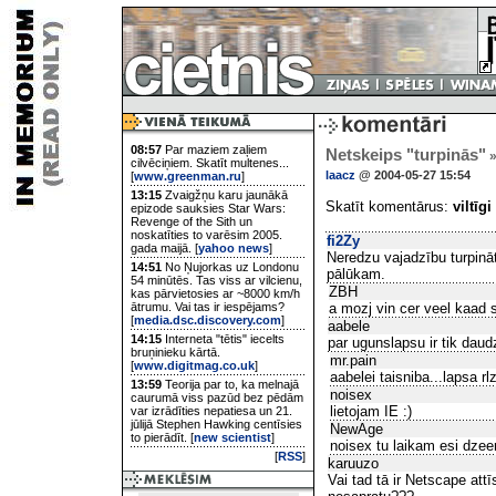
08:57
Par maziem zaļiem
Netskeips "turpinās"
»
cilvēciņiem. Skatīt multenes...
laacz
@ 2004-05-27 15:54
[
www.greenman.ru
]
13:15
Zvaigžņu karu jaunākā
Skatīt komentārus:
viltīgi
epizode sauksies Star Wars:
Revenge of the Sith un
noskatīties to varēsim 2005.
fi2Zy
gada maijā. [
yahoo news
]
Neredzu vajadzību turpināt
14:51
No Ņujorkas uz Londonu
pālūkam.
54 minūtēs. Tas viss ar vilcienu,
ZBH
kas pārvietosies ar ~8000 km/h
ātrumu. Vai tas ir iespējams?
a mozj vin cer veel kaad s
[
media.dsc.discovery.com
]
aabele
14:15
Interneta "tētis" iecelts
par ugunslapsu ir tik daud
bruņinieku kārtā.
mr.pain
[
www.digitmag.co.uk
]
aabelei taisniba...lapsa rlz
13:59
Teorija par to, ka melnajā
noisex
caurumā viss pazūd bez pēdām
lietojam IE :)
var izrādīties nepatiesa un 21.
jūlijā Stephen Hawking centīsies
NewAge
to pierādīt. [
new scientist
]
noisex tu laikam esi dzeer
[
RSS
]
karuuzo
Vai tad tā ir Netscape att