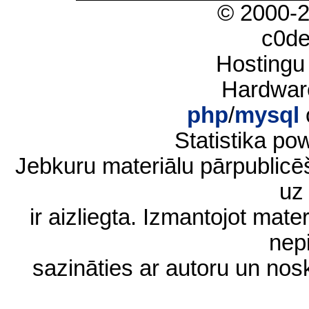
© 2000-
c0d
Hostingu
Hardwar
php
/
mysql
Statistika p
Jebkuru materiālu pārpublic
uz 
ir aizliegta. Izmantojot materi
nep
sazināties ar autoru un no