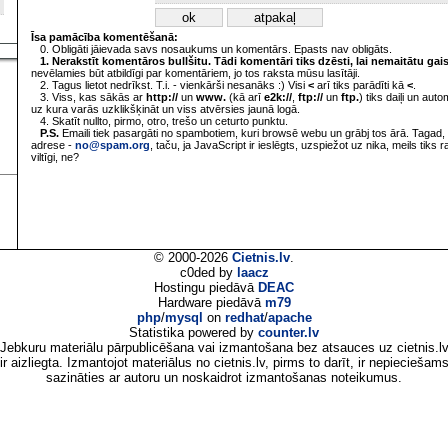
Īsa pamācība komentēšanā:
0. Obligāti jāievada savs nosaukums un komentārs. Epasts nav obligāts.
1. Nerakstīt komentāros bullšitu. Tādi komentāri tiks dzēsti, lai nemaitātu gai
nevēlamies būt atbildīgi par komentāriem, jo tos raksta mūsu lasītāji.
2. Tagus lietot nedrīkst. T.i. - vienkārši nesanāks :) Visi
<
arī tiks parādīti kā
<
.
3. Viss, kas sākās ar
http://
un
www.
(kā arī
e2k://
,
ftp://
un
ftp.
) tiks daiļi un aut
uz kura varās uzklikšķināt un viss atvērsies jaunā logā.
4. Skatīt nullto, pirmo, otro, trešo un ceturto punktu.
P.S.
Emaili tiek pasargāti no spambotiem, kuri browsē webu un grābj tos ārā. Tagad, 
adrese -
no@spam.org
, taču, ja JavaScript ir ieslēgts, uzspiežot uz nika, meils tiks 
viltīgi, ne?
© 2000-2026
Cietnis.lv
.
c0ded by
laacz
Hostingu piedāvā
DEAC
Hardware piedāvā
m79
php
/
mysql
on
redhat
/
apache
Statistika powered by
counter.lv
Jebkuru materiālu pārpublicēšana vai izmantošana bez atsauces uz cietnis.l
ir aizliegta. Izmantojot materiālus no cietnis.lv, pirms to darīt, ir nepieciešam
sazināties ar autoru un noskaidrot izmantošanas noteikumus.