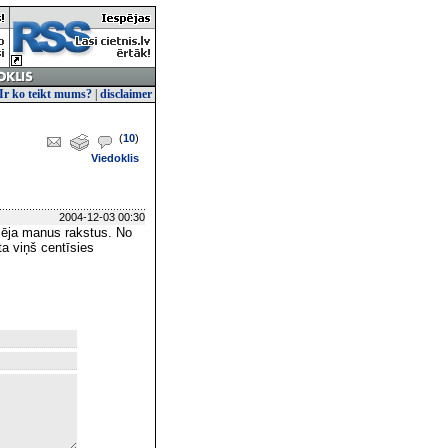
Ir ko teikt mums?
|
disclaimer
(
10
)
Viedoklis
2004-12-03 00:30
izēja manus rakstus. No
a viņš centīsies