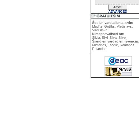
ADVANCED
Šodien vardadienas svin:
Mudīte, Gotlibs, Vladislavs,
Vladislava
Nimepaevalised on:
Silvia, Silvi, Silva, Silve
Šiandien vardadieni švencia:
Mintartas, Tarvilė, Romanas,
Rolandas