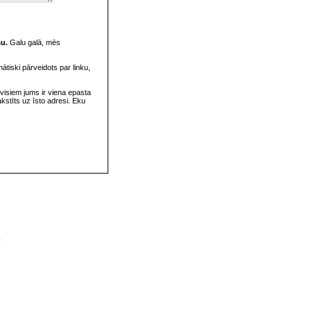
su.
Galu galā, mēs
omātiski pārveidots par linku,
visiem jums ir viena epasta
rakstīts uz īsto adresi. Eku
v
s