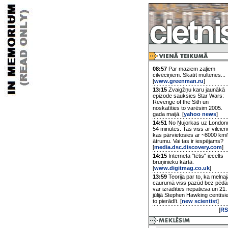
08:57
Par maziem zaļiem
cilvēciņiem. Skatīt multenes...
[
www.greenman.ru
]
13:15
Zvaigžņu karu jaunākā
epizode sauksies Star Wars:
Revenge of the Sith un
noskatīties to varēsim 2005.
gada maijā. [
yahoo news
]
14:51
No Ņujorkas uz London
54 minūtēs. Tas viss ar vilcien
kas pārvietosies ar ~8000 km/
ātrumu. Vai tas ir iespējams?
[
media.dsc.discovery.com
]
14:15
Interneta "tētis" iecelts
bruņinieku kārtā.
[
www.digitmag.co.uk
]
13:59
Teorija par to, ka melnaj
caurumā viss pazūd bez pēd
var izrādīties nepatiesa un 21.
jūlijā Stephen Hawking centīsi
to pierādīt. [
new scientist
]
[
RS