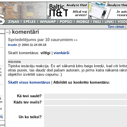
Tavs cietnis
|
Spriedelējums par 10 caurumiem
»»
Insekt
@ 2004-11-24 09:18
Skatīt komentārus:
viltīgi
|
vienkārši
microns
Tipiska iesācēju reakcija. Es arī sākumā ķēru baigo kreņķi, kad citi krit
u
otras puses, tas daudz dod pašam autoram, jo pirms katra nākamā rakst
u,
objektīvi izvērtēt savu cepumu :)
h
Skatīt visus komentārus
|
Atbildēt uz konkrēto komentāru:
Kā tevi saukt?
ā
Kāds tev meils?
ām
es
Un ko teiksi?
S
]