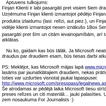
Aptuvens tulkojums:
Finjan Klienti ir labi pasargāti pret visiem šiem d
Uzņēmuma Finjan klienti izmantojot pēdējo Finjana
produkta izlaidumu (lasi: relīzi, aut.piez.), un Fi
vidējie klienti izmantojot nesen iznākušo 1Box Seri
pasargāti pret šīm un citām ievainojamībām, arī 
atklātas.
Nu ko, gaidam kas būs tālāk. Ja Microsoft neat
draudus par draudiem esam, būs tiesas darbi atka
PS: Meklējot, kas Microsoft mājas lapā
www.micr
lasāms par jaunatklātajiem draudiem, nekas prātī
toties var uzdurties visnotaļ jaukai lapaspusei:
http://www.microsoft.com/presspass/legalnews.a
Še atrodamas ar pēdējā laika Microsoft tiesu strī
preses relīzes un citi materiāli... jauki palasīties.
zem nosaukuma For Journalists :)