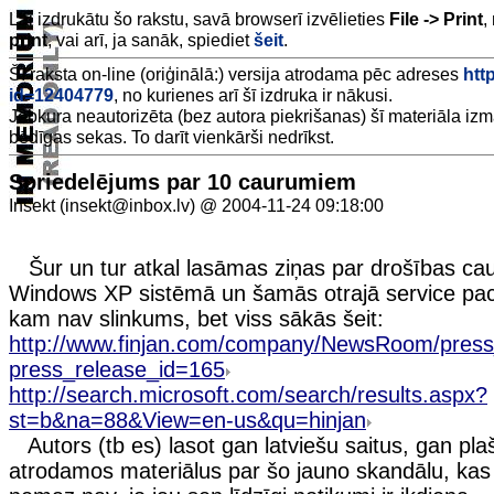
Lai izdrukātu šo rakstu, savā browserī izvēlieties
File -> Print
,
print
, vai arī, ja sanāk, spiediet
šeit
.
Šī raksta on-line (oriģinālā:) versija atrodama pēc adreses
http
id=12404779
, no kurienes arī šī izdruka ir nākusi.
Jebkura neautorizēta (bez autora piekrišanas) šī materiāla iz
bēdīgas sekas. To darīt vienkārši nedrīkst.
Spriedelējums par 10 caurumiem
Insekt (insekt@inbox.lv) @ 2004-11-24 09:18:00
Šur un tur atkal lasāmas ziņas par drošības c
Windows XP sistēmā un šamās otrajā service pack.
kam nav slinkums, bet viss sākās šeit:
http://www.finjan.com/company/NewsRoom/pres
press_release_id=165
http://search.microsoft.com/search/results.aspx?
st=b&na=88&View=en-us&qu=hinjan
Autors (tb es) lasot gan latviešu saitus, gan pl
atrodamos materiālus par šo jauno skandālu, kas