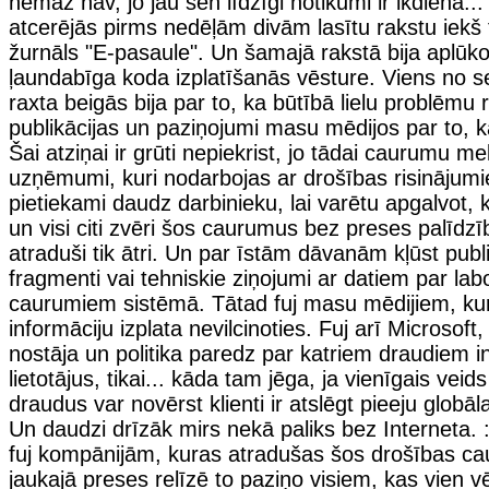
nemaz nav, jo jau sen līdzīgi notikumi ir ikdiena..
atcerējās pirms nedēļām divām lasītu rakstu iekš 
žurnāls "E-pasaule". Un šamajā rakstā bija aplūk
ļaundabīga koda izplatīšanās vēsture. Viens no 
raxta beigās bija par to, ka būtībā lielu problēmu r
publikācijas un paziņojumi masu mēdijos par to, ka
Šai atziņai ir grūti nepiekrist, jo tādai caurumu me
uzņēmumi, kuri nodarbojas ar drošības risinājumi
pietiekami daudz darbinieku, lai varētu apgalvot, k
un visi citi zvēri šos caurumus bez preses palīdz
atraduši tik ātri. Un par īstām dāvanām kļūst publ
fragmenti vai tehniskie ziņojumi ar datiem par la
caurumiem sistēmā. Tātad fuj masu mēdijiem, ku
informāciju izplata nevilcinoties. Fuj arī Microsoft
nostāja un politika paredz par katriem draudiem i
lietotājus, tikai... kāda tam jēga, ja vienīgais vei
draudus var novērst klienti ir atslēgt pieeju globā
Un daudzi drīzāk mirs nekā paliks bez Interneta. :
fuj kompānijām, kuras atradušas šos drošības c
jaukajā preses relīzē to paziņo visiem, kas vien vē