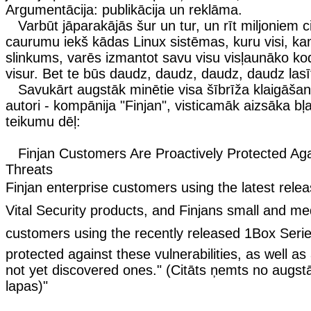
Argumentācija: publikācija un reklāma.
Varbūt jāparakājās šur un tur, un rīt miljoniem ci
caurumu iekš kādas Linux sistēmas, kuru visi, ka
slinkums, varēs izmantot savu visu visļaunāko ko
visur. Bet te būs daudz, daudz, daudz, daudz lasīt
Savukārt augstāk minētie visa šībrīža klaigāša
autori - kompānija "Finjan", visticamāk aizsāka bļ
teikumu dēļ:
Finjan Customers Are Proactively Protected Aga
Threats
Finjan enterprise customers using the latest relea
Vital Security products, and Finjans small and m
customers using the recently released 1Box Serie
protected against these vulnerabilities, as well as
not yet discovered ones." (Citāts ņemts no augs
lapas)"