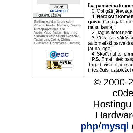
Īsa pamācība kome
0. Obligāti jāievada
ADVANCED
1. Nerakstīt koment
gaisu.
Galu galā, mēs
Šodien vardadienas svin:
Alfrēds, Fredis, Madars, Donāts
mūsu lasītāji.
Nimepaevalised on:
2. Tagus lietot nedrīk
Vaido, Vaigo, Vaiko, Hiljar, Hiljo
Šiandien vardadieni švencia:
3. Viss, kas sākās 
Taulgirdas, Daina, Elidijus,
automātiski pārveidot
Gustavas, Dominykas (Domas)
jaunā logā.
4. Skatīt nullto, pirm
P.S.
Emaili tiek pa
Tagad, visiem jums i
ir ieslēgts, uzspiežot 
© 2000-
c0d
Hostingu
Hardwar
php
/
mysql