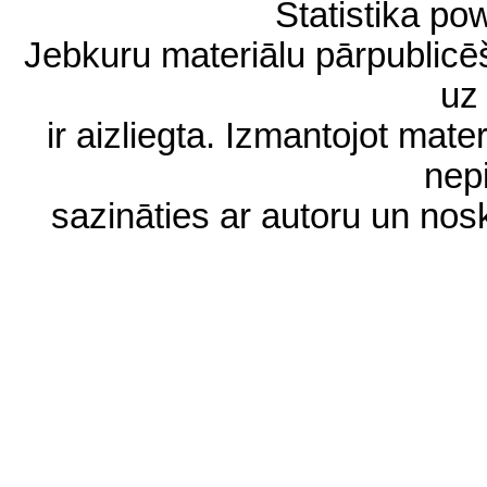
Statistika p
Jebkuru materiālu pārpublic
uz 
ir aizliegta. Izmantojot materi
nep
sazināties ar autoru un no