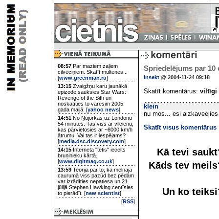
08:57
Par maziem zaļiem
Spriedelējums par 10
cilvēciņiem. Skatīt multenes...
Insekt
@ 2004-11-24 09:18
[
www.greenman.ru
]
13:15
Zvaigžņu karu jaunākā
Skatīt komentārus:
viltīgi
epizode sauksies Star Wars:
Revenge of the Sith un
noskatīties to varēsim 2005.
klein
gada maijā. [
yahoo news
]
nu mos... esi aizkaveejies
14:51
No Ņujorkas uz Londonu
54 minūtēs. Tas viss ar vilcienu,
Skatīt visus komentārus
kas pārvietosies ar ~8000 km/h
ātrumu. Vai tas ir iespējams?
[
media.dsc.discovery.com
]
Kā tevi sauk
14:15
Interneta "tētis" iecelts
bruņinieku kārtā.
[
www.digitmag.co.uk
]
Kāds tev meil
13:59
Teorija par to, ka melnajā
caurumā viss pazūd bez pēdām
var izrādīties nepatiesa un 21.
jūlijā Stephen Hawking centīsies
Un ko teiks
to pierādīt. [
new scientist
]
[
RSS
]