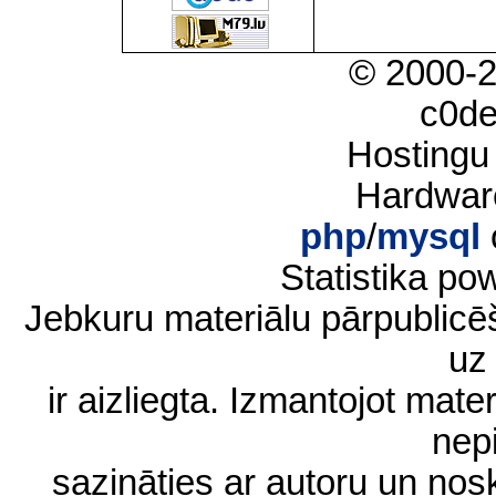
© 2000-
c0d
Hostingu
Hardwar
php
/
mysql
Statistika p
Jebkuru materiālu pārpublic
uz 
ir aizliegta. Izmantojot materi
nep
sazināties ar autoru un no