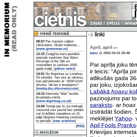
08:57
Par maziem zaļiem
cilvēciņiem. Skatīt multenes...
April, april
»»
[
www.greenman.ru
]
laacz
@ 2002-04-01 05:48
13:15
Zvaigžņu karu jaunākā
epizode sauksies Star Wars:
Revenge of the Sith un
Par aprīļa joku t
noskatīties to varēsim 2005.
gada maijā. [
yahoo news
]
ir teicis: "Aprīļa 
14:51
No Ņujorkas uz Londonu
atlikušās gada 36
54 minūtēs. Tas viss ar vilcienu,
kas pārvietosies ar ~8000 km/h
par joku, izjokoša
ātrumu. Vai tas ir iespējams?
[
media.dsc.discovery.com
]
Labākā
hoaxu
kol
14:15
Interneta "tētis" iecelts
paziņojums par to,
bruņinieku kārtā.
[
www.digitmag.co.uk
]
saraksts
ar
hoax
13:59
Teorija par to, ka melnajā
caurumā viss pazūd bez pēdām
izstrādāt šodien.
var izrādīties nepatiesa un 21.
jūlijā Stephen Hawking centīsies
meklējiet
Yahoo
to pierādīt. [
new scientist
]
Apil Fools Pranks
[
RSS
]
Krievijas interne