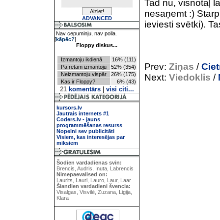
Tad nu, visnotaļ la
nesaņemt :) Starp 
ADVANCED
ieviesti svētki). T
Nav cepuminju, nav polla.
[
kāpēc?
]
Floppy diskus...
Izmantoju ikdienā
16% (111)
Prev:
Ziņas
/
Cie
Pa retam izmantoju
52% (354)
Neizmantoju vispār
26% (175)
Next:
Viedoklis
/
Kas ir Floppy?
6% (43)
21
komentārs
|
visi citi...
kursors.lv
Jautrais internets #1
Coders.lv - jauns
programmēšanas resurss
Nopelni sev publicitāti
Visiem, kas interesējas par
miksiem
Šodien vardadienas svin:
Brencis, Audris, Inuta, Labrencis
Nimepaevalised on:
Laurits, Lauri, Lauro, Laur, Laar
Šiandien vardadieni švencia:
Visalgas, Visvilė, Zuzana, Ligija,
Klara