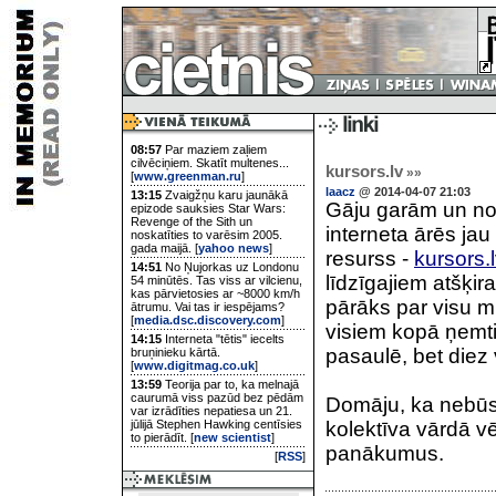
08:57
Par maziem zaļiem
cilvēciņiem. Skatīt multenes...
kursors.lv
»»
[
www.greenman.ru
]
laacz
@ 2014-04-07 21:03
13:15
Zvaigžņu karu jaunākā
Gāju garām un nol
epizode sauksies Star Wars:
Revenge of the Sith un
interneta ārēs jau
noskatīties to varēsim 2005.
gada maijā. [
yahoo news
]
resurss -
kursors.
14:51
No Ņujorkas uz Londonu
līdzīgajiem atšķira
54 minūtēs. Tas viss ar vilcienu,
kas pārvietosies ar ~8000 km/h
pārāks par visu m
ātrumu. Vai tas ir iespējams?
[
media.dsc.discovery.com
]
visiem kopā ņemti
14:15
Interneta "tētis" iecelts
pasaulē, bet diez 
bruņinieku kārtā.
[
www.digitmag.co.uk
]
13:59
Teorija par to, ka melnajā
caurumā viss pazūd bez pēdām
Domāju, ka nebūs m
var izrādīties nepatiesa un 21.
jūlijā Stephen Hawking centīsies
kolektīva vārdā v
to pierādīt. [
new scientist
]
panākumus.
[
RSS
]