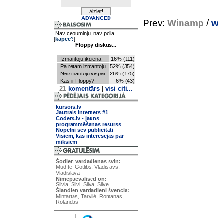
ADVANCED
Prev:
Winamp
/
w
Nav cepuminju, nav polla.
[
kāpēc?
]
Floppy diskus...
Izmantoju ikdienā
16% (111)
Pa retam izmantoju
52% (354)
Neizmantoju vispār
26% (175)
Kas ir Floppy?
6% (43)
21
komentārs
|
visi citi...
kursors.lv
Jautrais internets #1
Coders.lv - jauns
programmēšanas resurss
Nopelni sev publicitāti
Visiem, kas interesējas par
miksiem
Šodien vardadienas svin:
Mudīte, Gotlibs, Vladislavs,
Vladislava
Nimepaevalised on:
Silvia, Silvi, Silva, Silve
Šiandien vardadieni švencia:
Mintartas, Tarvilė, Romanas,
Rolandas