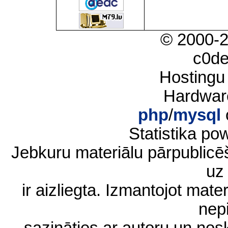
© 2000-
c0d
Hostingu
Hardwar
php
/
mysql
Statistika p
Jebkuru materiālu pārpublic
uz 
ir aizliegta. Izmantojot materi
nep