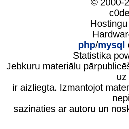
© 2000-
c0d
Hostingu
Hardwar
php
/
mysql
Statistika p
Jebkuru materiālu pārpublic
uz 
ir aizliegta. Izmantojot materi
nep
sazināties ar autoru un no