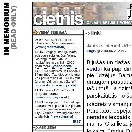
08:57
Par maziem zaļiem
cilvēciņiem. Skatīt multenes...
Jautrais internets #1
»
[
www.greenman.ru
]
Kuģis
@ 2004-04-29 23:17
13:15
Zvaigžņu karu jaunākā
epizode sauksies Star Wars:
Revenge of the Sith un
Bijušās un dažas
noskatīties to varēsim 2005.
gada maijā. [
yahoo news
]
veidu
kā papildin
14:51
No Ņujorkas uz Londonu
pielūdzējus. Sama
54 minūtēs. Tas viss ar vilcienu,
kas pārvietosies ar ~8000 km/h
draugam pasūtīt z
ātrumu. Vai tas ir iespējams?
[
media.dsc.discovery.com
]
taču forši, ja dzi
14:15
Interneta "tētis" iecelts
bruņinieku kārtā.
pārskaitītājs no š
[
www.digitmag.co.uk
]
13:59
Teorija par to, ka melnajā
(kādreiz vismaz) n
caurumā viss pazūd bez pēdām
var izrādīties nepatiesa un 21.
Pārskatot iespēja
jūlijā Stephen Hawking centīsies
nerodas iespaids,
to pierādīt. [
new scientist
]
[
RSS
]
mums. Cita lieta,
teiksim, Fredis, 