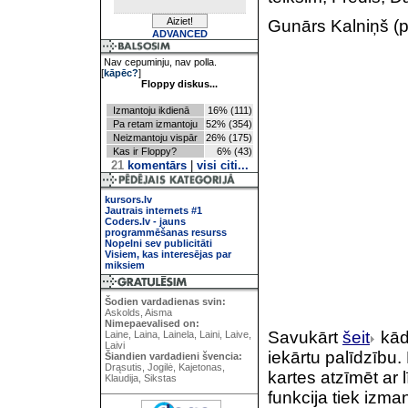
Gunārs Kalniņš (p
ADVANCED
Nav cepuminju, nav polla.
[
kāpēc?
]
Floppy diskus...
Izmantoju ikdienā
16% (111)
Pa retam izmantoju
52% (354)
Neizmantoju vispār
26% (175)
Kas ir Floppy?
6% (43)
21
komentārs
|
visi citi...
kursors.lv
Jautrais internets #1
Coders.lv - jauns
programmēšanas resurss
Nopelni sev publicitāti
Visiem, kas interesējas par
miksiem
Šodien vardadienas svin:
Askolds, Aisma
Nimepaevalised on:
Savukārt
šeit
kād
Laine, Laina, Lainela, Laini, Laive,
Laivi
iekārtu palīdzību
Šiandien vardadieni švencia:
Drąsutis, Jogilė, Kajetonas,
kartes atzīmēt ar l
Klaudija, Sikstas
funkcija tiek izma