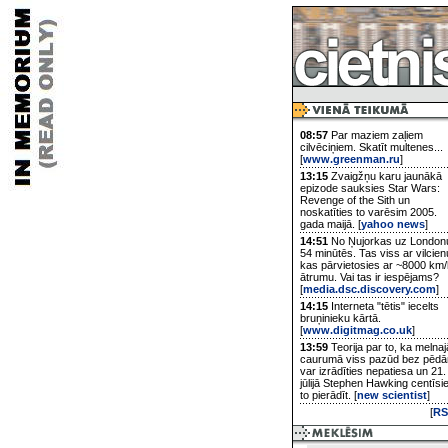
08:57
Par maziem zaļiem
cilvēciņiem. Skatīt multenes...
[
www.greenman.ru
]
13:15
Zvaigžņu karu jaunākā
epizode sauksies Star Wars:
Revenge of the Sith un
noskatīties to varēsim 2005.
gada maijā. [
yahoo news
]
14:51
No Ņujorkas uz London
54 minūtēs. Tas viss ar vilcien
kas pārvietosies ar ~8000 km/
ātrumu. Vai tas ir iespējams?
[
media.dsc.discovery.com
]
14:15
Interneta "tētis" iecelts
bruņinieku kārtā.
[
www.digitmag.co.uk
]
13:59
Teorija par to, ka melnaj
caurumā viss pazūd bez pēd
var izrādīties nepatiesa un 21.
jūlijā Stephen Hawking centīsi
to pierādīt. [
new scientist
]
[
RS