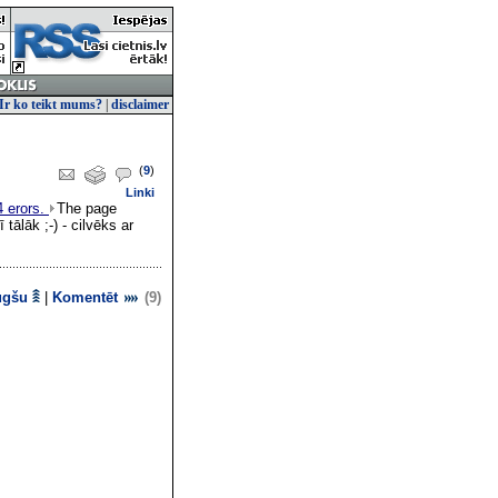
Ir ko teikt mums?
|
disclaimer
(
9
)
Linki
4 erors.
The page
tālāk ;-) - cilvēks ar
ugšu
|
Komentēt
(9)