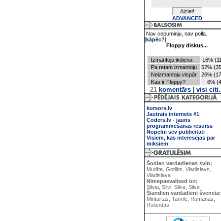
ADVANCED
Nav cepuminju, nav polla.
[
kāpēc?
]
Floppy diskus...
Izmantoju ikdienā
16% (11
Pa retam izmantoju
52% (35
Neizmantoju vispār
26% (17
Kas ir Floppy?
6% (4
21
komentārs
|
visi citi.
kursors.lv
Jautrais internets #1
Coders.lv - jauns
programmēšanas resurss
Nopelni sev publicitāti
Visiem, kas interesējas par
miksiem
Šodien vardadienas svin:
Mudīte, Gotlibs, Vladislavs,
Vladislava
Nimepaevalised on:
Silvia, Silvi, Silva, Silve
Šiandien vardadieni švencia:
Mintartas, Tarvilė, Romanas,
Rolandas