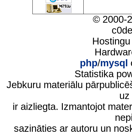
© 2000-
c0d
Hostingu
Hardwar
php
/
mysql
Statistika p
Jebkuru materiālu pārpublic
uz 
ir aizliegta. Izmantojot materi
nep
sazināties ar autoru un no