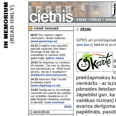
08:57
Par maziem zaļiem
cilvēciņiem. Skatīt multenes...
GPRS arī priekšapma
[
www.greenman.ru
]
John Doe
@ 2004-07-21 11:17
13:15
Zvaigžņu karu jaunākā
epizode sauksies Star Wars:
Revenge of the Sith un
B
noskatīties to varēsim 2005.
gada maijā. [
yahoo news
]
p
14:51
No Ņujorkas uz Londonu
t
54 minūtēs. Tas viss ar vilcienu,
kas pārvietosies ar ~8000 km/h
c
ātrumu. Vai tas ir iespējams?
[
media.dsc.discovery.com
]
priekšapmaksu kar
14:15
Interneta "tētis" iecelts
vienkāršs - ar ī
bruņinieku kārtā.
[
www.digitmag.co.uk
]
pārraides lietošan
13:59
Teorija par to, ka melnajā
caurumā viss pazūd bez pēdām
Jāpiebilst gan, ka
var izrādīties nepatiesa un 21.
jūlijā Stephen Hawking centīsies
vairākas īsziņas) i
to pierādīt. [
new scientist
]
avansa derīguma t
[
RSS
]
papildināts, pasū