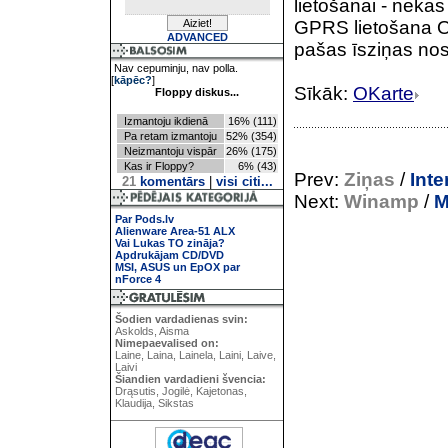
lietošanai - neka
GPRS lietošana OK
ADVANCED
pašas īsziņas no
Nav cepuminju, nav polla.
[
kāpēc?
]
Sīkāk:
OKarte
Floppy diskus...
Izmantoju ikdienā
16% (111)
Pa retam izmantoju
52% (354)
Neizmantoju vispār
26% (175)
Kas ir Floppy?
6% (43)
Prev:
Ziņas
/
Inte
21
komentārs
|
visi citi...
Next:
Winamp
/
M
Par Pods.lv
Alienware Area-51 ALX
Vai Lukas TO zināja?
Apdrukājam CD/DVD
MSI, ASUS un EpOX par
nForce 4
Šodien vardadienas svin:
Askolds, Aisma
Nimepaevalised on:
Laine, Laina, Lainela, Laini, Laive,
Laivi
Šiandien vardadieni švencia:
Drąsutis, Jogilė, Kajetonas,
Klaudija, Sikstas