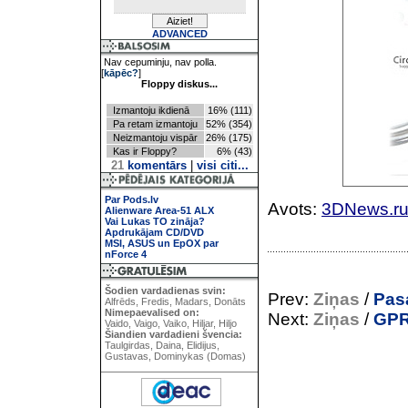
ADVANCED
Nav cepuminju, nav polla.
[
kāpēc?
]
Floppy diskus...
Izmantoju ikdienā
16% (111)
Pa retam izmantoju
52% (354)
Neizmantoju vispār
26% (175)
Kas ir Floppy?
6% (43)
21
komentārs
|
visi citi...
Par Pods.lv
Avots:
3DNews.r
Alienware Area-51 ALX
Vai Lukas TO zināja?
Apdrukājam CD/DVD
MSI, ASUS un EpOX par
nForce 4
Šodien vardadienas svin:
Prev:
Ziņas
/
Pas
Alfrēds, Fredis, Madars, Donāts
Nimepaevalised on:
Next:
Ziņas
/
GPR
Vaido, Vaigo, Vaiko, Hiljar, Hiljo
Šiandien vardadieni švencia:
Taulgirdas, Daina, Elidijus,
Gustavas, Dominykas (Domas)