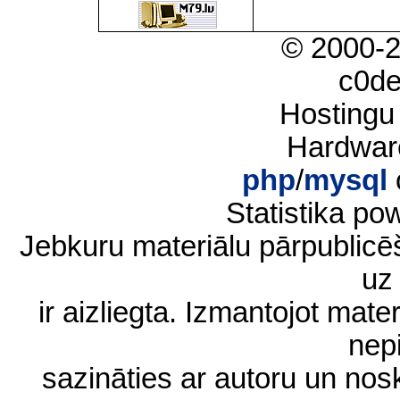
© 2000-
c0d
Hostingu
Hardwar
php
/
mysql
Statistika p
Jebkuru materiālu pārpublic
uz 
ir aizliegta. Izmantojot materi
nep
sazināties ar autoru un no