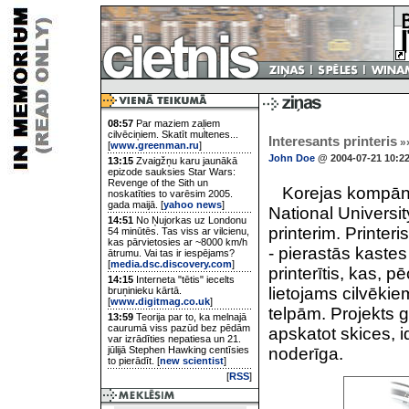
08:57
Par maziem zaļiem
cilvēciņiem. Skatīt multenes...
Interesants printeris
»
[
www.greenman.ru
]
John Doe
@ 2004-07-21 10:2
13:15
Zvaigžņu karu jaunākā
epizode sauksies Star Wars:
Revenge of the Sith un
Korejas kompān
noskatīties to varēsim 2005.
gada maijā. [
yahoo news
]
National Universi
14:51
No Ņujorkas uz Londonu
printerim. Printer
54 minūtēs. Tas viss ar vilcienu,
kas pārvietosies ar ~8000 km/h
- pierastās kastes
ātrumu. Vai tas ir iespējams?
[
media.dsc.discovery.com
]
printerītis, kas,
14:15
Interneta "tētis" iecelts
lietojams cilvēkie
bruņinieku kārtā.
[
www.digitmag.co.uk
]
telpām. Projekts g
13:59
Teorija par to, ka melnajā
caurumā viss pazūd bez pēdām
apskatot skices, i
var izrādīties nepatiesa un 21.
jūlijā Stephen Hawking centīsies
noderīga.
to pierādīt. [
new scientist
]
[
RSS
]