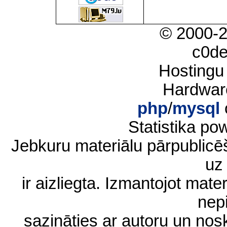
© 2000-
c0d
Hostingu
Hardwar
php
/
mysql
Statistika p
Jebkuru materiālu pārpublic
uz 
ir aizliegta. Izmantojot materi
nep
sazināties ar autoru un no