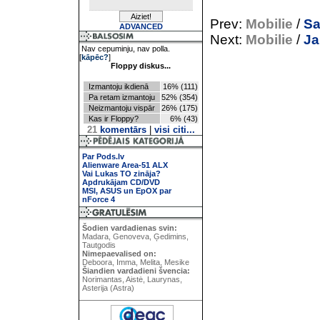
Prev:
Mobilie
/
Sa
ADVANCED
Next:
Mobilie
/
Ja
Nav cepuminju, nav polla.
[
kāpēc?
]
Floppy diskus...
Izmantoju ikdienā
16% (111)
Pa retam izmantoju
52% (354)
Neizmantoju vispār
26% (175)
Kas ir Floppy?
6% (43)
21
komentārs
|
visi citi...
Par Pods.lv
Alienware Area-51 ALX
Vai Lukas TO zināja?
Apdrukājam CD/DVD
MSI, ASUS un EpOX par
nForce 4
Šodien vardadienas svin:
Madara, Genoveva, Ģedimins,
Tautgodis
Nimepaevalised on:
Deboora, Imma, Melita, Mesike
Šiandien vardadieni švencia:
Norimantas, Aistė, Laurynas,
Asterija (Astra)