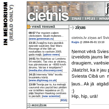
08:57
Par maziem zaļiem
cilvēciņiem. Skatīt multenes...
cietnis.lv ziņas arī Sv
[
www.greenman.ru
]
Kuģis
@ 2004-05-01 13:10
13:15
Zvaigžņu karu jaunākā
epizode sauksies Star Wars:
Revenge of the Sith un
Ņemot vērā Sviesta
noskatīties to varēsim 2005.
gada maijā. [
yahoo news
]
izveidots jauns li
14:51
No Ņujorkas uz Londonu
54 minūtēs. Tas viss ar vilcienu,
draugiem, varēsiet 
kas pārvietosies ar ~8000 km/h
ātrumu. Vai tas ir iespējams?
Jāatzīst, ka ir j
[
media.dsc.discovery.com
]
14:15
Interneta "tētis" iecelts
Sviesta Cibā un mē
bruņinieku kārtā.
[
www.digitmag.co.uk
]
ļaus.. Ak jā  atgā
13:59
Teorija par to, ka melnajā
caurumā viss pazūd bez pēdām
:)
var izrādīties nepatiesa un 21.
jūlijā Stephen Hawking centīsies
Hip, hip, urā!
to pierādīt. [
new scientist
]
[
RSS
]