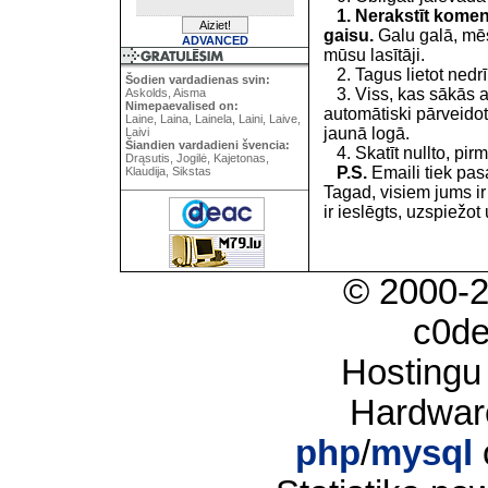
1. Nerakstīt koment
gaisu.
Galu galā, mēs
ADVANCED
mūsu lasītāji.
2. Tagus lietot nedrīk
Šodien vardadienas svin:
3. Viss, kas sākās 
Askolds, Aisma
Nimepaevalised on:
automātiski pārveidot
Laine, Laina, Lainela, Laini, Laive,
jaunā logā.
Laivi
Šiandien vardadieni švencia:
4. Skatīt nullto, pirm
Drąsutis, Jogilė, Kajetonas,
P.S.
Emaili tiek pa
Klaudija, Sikstas
Tagad, visiem jums i
ir ieslēgts, uzspiežot 
© 2000-
c0d
Hostingu
Hardwar
php
/
mysql