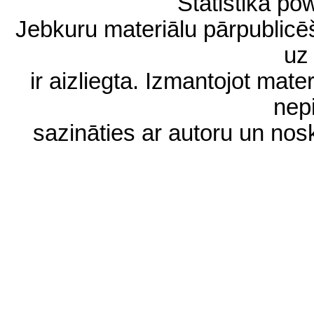
Statistika p
Jebkuru materiālu pārpublic
uz 
ir aizliegta. Izmantojot materi
nep
sazināties ar autoru un no