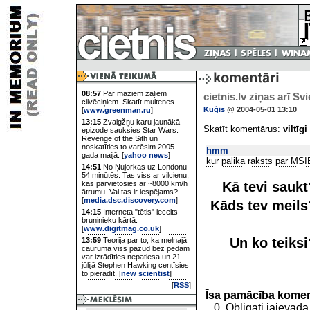
08:57
Par maziem zaļiem
cietnis.lv ziņas arī Sv
cilvēciņiem. Skatīt multenes...
Kuģis
@ 2004-05-01 13:10
[
www.greenman.ru
]
13:15
Zvaigžņu karu jaunākā
Skatīt komentārus:
viltīgi
epizode sauksies Star Wars:
Revenge of the Sith un
noskatīties to varēsim 2005.
hmm
gada maijā. [
yahoo news
]
kur palika raksts par MSI
14:51
No Ņujorkas uz Londonu
54 minūtēs. Tas viss ar vilcienu,
kas pārvietosies ar ~8000 km/h
Kā tevi sauk
ātrumu. Vai tas ir iespējams?
[
media.dsc.discovery.com
]
Kāds tev meil
14:15
Interneta "tētis" iecelts
bruņinieku kārtā.
[
www.digitmag.co.uk
]
Un ko teiks
13:59
Teorija par to, ka melnajā
caurumā viss pazūd bez pēdām
var izrādīties nepatiesa un 21.
jūlijā Stephen Hawking centīsies
to pierādīt. [
new scientist
]
[
RSS
]
Īsa pamācība kome
0. Obligāti jāievada