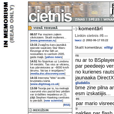
08:57
Par maziem zaļiem
Linkin cietnis #6
»»
cilvēciņiem. Skatīt multenes...
laacz
@ 2002-06-17 03:22
[
www.greenman.ru
]
13:15
Zvaigžņu karu jaunākā
Skatīt komentārus:
viltīgi
epizode sauksies Star Wars:
Revenge of the Sith un
noskatīties to varēsim 2005.
ns
gada maijā. [
yahoo news
]
nu ar to BSplayer
14:51
No Ņujorkas uz Londonu
54 minūtēs. Tas viss ar vilcienu,
par peedeejo vers
kas pārvietosies ar ~8000 km/h
ātrumu. Vai tas ir iespējams?
no kurienes raut
[
media.dsc.discovery.com
]
jaunaaka DirectX
14:15
Interneta "tētis" iecelts
bruņinieku kārtā.
gludeklis
[
www.digitmag.co.uk
]
bme zine pilna a
13:59
Teorija par to, ka melnajā
caurumā viss pazūd bez pēdām
esm izskatiijis...
var izrādīties nepatiesa un 21.
jūlijā Stephen Hawking centīsies
es
to pierādīt. [
new scientist
]
par mario visree
[
RSS
]
tr
paldies par flash f