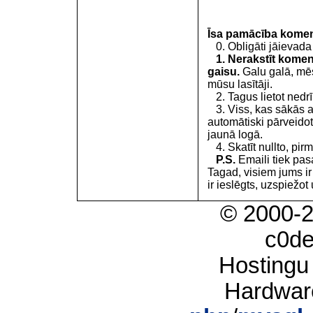
Īsa pamācība kome
0. Obligāti jāievada
1. Nerakstīt koment
gaisu.
Galu galā, mēs
mūsu lasītāji.
2. Tagus lietot nedrīk
3. Viss, kas sākās 
automātiski pārveidot
jaunā logā.
4. Skatīt nullto, pirm
P.S.
Emaili tiek pa
Tagad, visiem jums i
ir ieslēgts, uzspiežot 
© 2000-
c0d
Hostingu
Hardwar