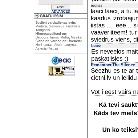
rediiss
laaci laaci, a tu 
ADVANCED
kaadus izrotaajum
Šodien vardadienas svin:
iistas .... eee..
Madara, Genoveva, Ģedimins,
Tautgodis
vaaveriiteem! tur 
Nimepaevalised on:
Deboora, Imma, Melita, Mesike
sviedrus viens, di
Šiandien vardadieni švencia:
Norimantas, Aistė, Laurynas,
laacz
Asterija (Astra)
Es neveelos maita
paskatiisies :)
Remember.The.Silence
Seezhu es te ar 
cietni.lv un ieliidu
Vot i eest vairs n
Kā tevi sauk
Kāds tev meil
Un ko teiks