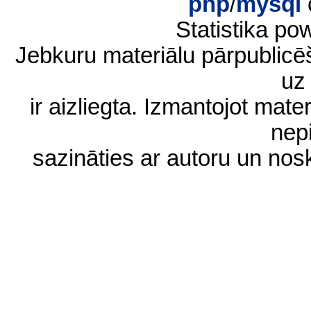
php
/
mysql
Statistika p
Jebkuru materiālu pārpublic
uz 
ir aizliegta. Izmantojot materi
nep
sazināties ar autoru un no