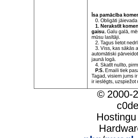
Īsa pamācība kome
0. Obligāti jāievada
1. Nerakstīt koment
gaisu.
Galu galā, mēs
mūsu lasītāji.
2. Tagus lietot nedrīk
3. Viss, kas sākās 
automātiski pārveidot
jaunā logā.
4. Skatīt nullto, pirm
P.S.
Emaili tiek pa
Tagad, visiem jums i
ir ieslēgts, uzspiežot 
© 2000-
c0d
Hostingu
Hardwar