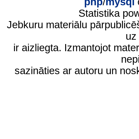
php
/
mysql
Statistika p
Jebkuru materiālu pārpublic
uz 
ir aizliegta. Izmantojot materi
nep
sazināties ar autoru un no