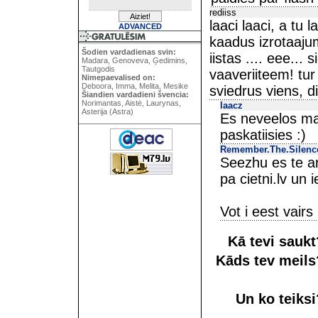
rediiss
laaci laaci, a tu 
ADVANCED
kaadus izrotaajum
Šodien vardadienas svin:
iistas .... eee..
Madara, Genoveva, Ģedimins,
Tautgodis
vaaveriiteem! tur 
Nimepaevalised on:
Deboora, Imma, Melita, Mesike
sviedrus viens, di
Šiandien vardadieni švencia:
Norimantas, Aistė, Laurynas,
laacz
Asterija (Astra)
Es neveelos mait
paskatiisies :)
Remember.The.Silenc
Seezhu es te ar
pa cietni.lv un i
Vot i eest vairs
Kā tevi sauk
Kāds tev meil
Un ko teiks