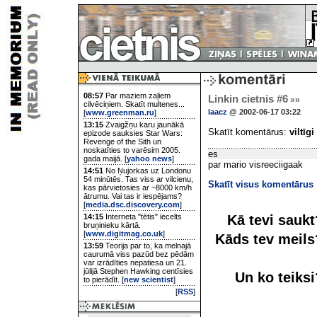
08:57
Par maziem zaļiem
Linkin cietnis #6
»»
cilvēciņiem. Skatīt multenes...
laacz
@ 2002-06-17 03:22
[
www.greenman.ru
]
13:15
Zvaigžņu karu jaunākā
Skatīt komentārus:
viltīgi
epizode sauksies Star Wars:
Revenge of the Sith un
noskatīties to varēsim 2005.
es
gada maijā. [
yahoo news
]
par mario visreeciigaak
14:51
No Ņujorkas uz Londonu
54 minūtēs. Tas viss ar vilcienu,
Skatīt visus komentārus
kas pārvietosies ar ~8000 km/h
ātrumu. Vai tas ir iespējams?
[
media.dsc.discovery.com
]
Kā tevi sauk
14:15
Interneta "tētis" iecelts
bruņinieku kārtā.
[
www.digitmag.co.uk
]
Kāds tev meil
13:59
Teorija par to, ka melnajā
caurumā viss pazūd bez pēdām
var izrādīties nepatiesa un 21.
jūlijā Stephen Hawking centīsies
Un ko teiks
to pierādīt. [
new scientist
]
[
RSS
]