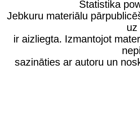
Statistika p
Jebkuru materiālu pārpublic
uz 
ir aizliegta. Izmantojot materi
nep
sazināties ar autoru un no