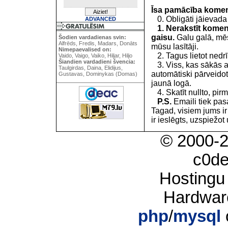
Īsa pamācība kome
0. Obligāti jāievada
ADVANCED
1. Nerakstīt koment
gaisu.
Galu galā, mēs
Šodien vardadienas svin:
Alfrēds, Fredis, Madars, Donāts
mūsu lasītāji.
Nimepaevalised on:
2. Tagus lietot nedrīk
Vaido, Vaigo, Vaiko, Hiljar, Hiljo
Šiandien vardadieni švencia:
3. Viss, kas sākās 
Taulgirdas, Daina, Elidijus,
automātiski pārveidot
Gustavas, Dominykas (Domas)
jaunā logā.
4. Skatīt nullto, pirm
P.S.
Emaili tiek pa
Tagad, visiem jums i
ir ieslēgts, uzspiežot 
© 2000-
c0d
Hostingu
Hardwar
php
/
mysql