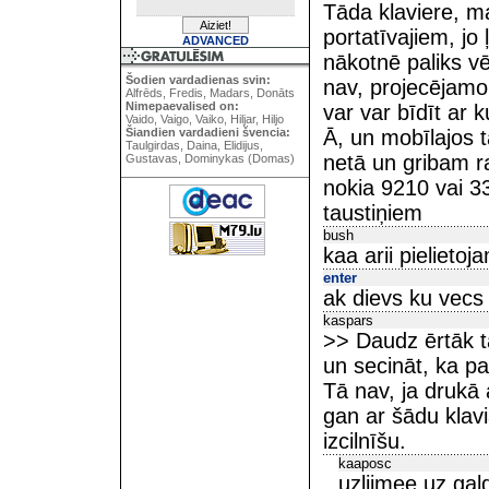
Tāda klaviere, ma
portatīvajiem, jo
ADVANCED
nākotnē paliks vē
Šodien vardadienas svin:
nav, projecējamo k
Alfrēds, Fredis, Madars, Donāts
Nimepaevalised on:
var var bīdīt ar 
Vaido, Vaigo, Vaiko, Hiljar, Hiljo
Šiandien vardadieni švencia:
Ā, un mobīlajos t
Taulgirdas, Daina, Elidijus,
netā un gribam r
Gustavas, Dominykas (Domas)
nokia 9210 vai 3
taustiņiem
bush
kaa arii pielieto
enter
ak dievs ku vecs 
kaspars
>> Daudz ērtāk ta
un secināt, ka par
Tā nav, ja drukā a
gan ar šādu klavi
izcilnīšu.
kaaposc
uzliimee uz gald