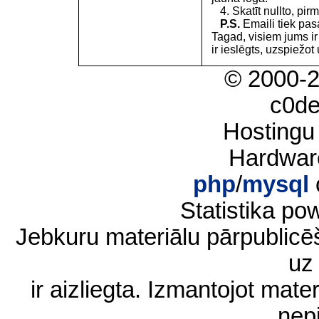
4. Skatīt nullto, pirm
P.S.
Emaili tiek pa
Tagad, visiem jums i
ir ieslēgts, uzspiežot 
© 2000-
c0d
Hostingu
Hardwar
php
/
mysql
Statistika p
Jebkuru materiālu pārpublic
uz 
ir aizliegta. Izmantojot materi
nep