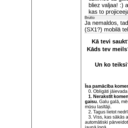
bliez valjaa! :)
kas to projicee
Brutto
Ja nemaldos, tad
(SX1?) mobilā tel
Kā tevi sauk
Kāds tev meil
Un ko teiks
Īsa pamācība kome
0. Obligāti jāievada
1. Nerakstīt koment
gaisu.
Galu galā, mēs
mūsu lasītāji.
2. Tagus lietot nedrīk
3. Viss, kas sākās 
automātiski pārveidot
jaunā logā.