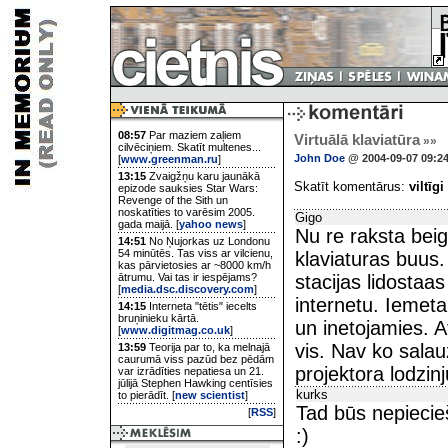
08:57
Par maziem zaļiem
Virtuālā klaviatūra
»»
cilvēciņiem. Skatīt multenes...
John Doe
@ 2004-09-07 09:2
[
www.greenman.ru
]
13:15
Zvaigžņu karu jaunākā
Skatīt komentārus:
viltīgi
epizode sauksies Star Wars:
Revenge of the Sith un
noskatīties to varēsim 2005.
Gigo
gada maijā. [
yahoo news
]
Nu re raksta beig
14:51
No Ņujorkas uz Londonu
54 minūtēs. Tas viss ar vilcienu,
klaviaturas buus.
kas pārvietosies ar ~8000 km/h
ātrumu. Vai tas ir iespējams?
stacijas lidostaas
[
media.dsc.discovery.com
]
internetu. Iemeta
14:15
Interneta "tētis" iecelts
bruņinieku kārtā.
un inetojamies. At
[
www.digitmag.co.uk
]
vis. Nav ko salauz
13:59
Teorija par to, ka melnajā
caurumā viss pazūd bez pēdām
projektora lodzinj
var izrādīties nepatiesa un 21.
jūlijā Stephen Hawking centīsies
kurks
to pierādīt. [
new scientist
]
Tad būs nepiecie
[
RSS
]
:)