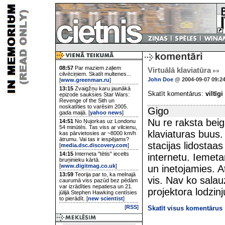
08:57
Par maziem zaļiem
Virtuālā klaviatūra
»»
cilvēciņiem. Skatīt multenes...
John Doe
@ 2004-09-07 09:2
[
www.greenman.ru
]
13:15
Zvaigžņu karu jaunākā
Skatīt komentārus:
viltīgi
epizode sauksies Star Wars:
Revenge of the Sith un
noskatīties to varēsim 2005.
Gigo
gada maijā. [
yahoo news
]
Nu re raksta beig
14:51
No Ņujorkas uz Londonu
54 minūtēs. Tas viss ar vilcienu,
klaviaturas buus.
kas pārvietosies ar ~8000 km/h
ātrumu. Vai tas ir iespējams?
stacijas lidostaas
[
media.dsc.discovery.com
]
14:15
Interneta "tētis" iecelts
internetu. Iemeta
bruņinieku kārtā.
[
www.digitmag.co.uk
]
un inetojamies. At
13:59
Teorija par to, ka melnajā
vis. Nav ko salauz
caurumā viss pazūd bez pēdām
var izrādīties nepatiesa un 21.
projektora lodzinj
jūlijā Stephen Hawking centīsies
to pierādīt. [
new scientist
]
[
RSS
]
Skatīt visus komentārus