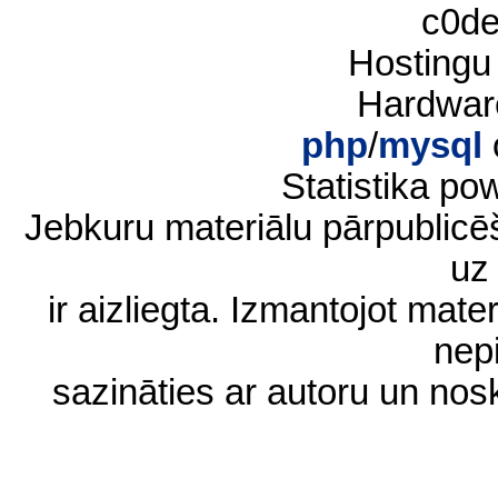
c0d
Hostingu
Hardwar
php
/
mysql
Statistika p
Jebkuru materiālu pārpublic
uz 
ir aizliegta. Izmantojot materi
nep
sazināties ar autoru un no