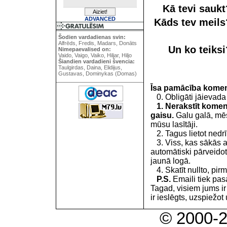
Kā tevi sauk
ADVANCED
Kāds tev meil
Šodien vardadienas svin:
Alfrēds, Fredis, Madars, Donāts
Un ko teiks
Nimepaevalised on:
Vaido, Vaigo, Vaiko, Hiljar, Hiljo
Šiandien vardadieni švencia:
Taulgirdas, Daina, Elidijus,
Gustavas, Dominykas (Domas)
Īsa pamācība kome
0. Obligāti jāievada
1. Nerakstīt koment
gaisu.
Galu galā, mēs
mūsu lasītāji.
2. Tagus lietot nedrīk
3. Viss, kas sākās 
automātiski pārveidot
jaunā logā.
4. Skatīt nullto, pirm
P.S.
Emaili tiek pa
Tagad, visiem jums i
ir ieslēgts, uzspiežot 
© 2000-