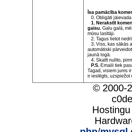
Īsa pamācība kome
0. Obligāti jāievada
1. Nerakstīt koment
gaisu.
Galu galā, mēs
mūsu lasītāji.
2. Tagus lietot nedrīk
3. Viss, kas sākās 
automātiski pārveidot
jaunā logā.
4. Skatīt nullto, pirm
P.S.
Emaili tiek pa
Tagad, visiem jums i
ir ieslēgts, uzspiežot 
© 2000-
c0d
Hostingu
Hardwar
php
/
mysql