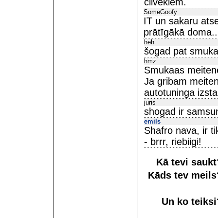
cilvēkiem.
SomeGoofy
IT un sakaru atse
prātīgākā doma..
heh
šogad pat smukas
hmz
Smukaas meitenes
Ja gribam meiten
autotuninga izsta
juris
shogad ir samsung
emils
Shafro nava, ir t
- brrr, riebiigi!
Kā tevi sauk
Kāds tev meil
Un ko teiks