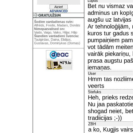
Lupus
Bet nu vismaz var
ADVANCED
adminus un kopīgi
augšu uz latvijas 
Šodien vardadienas svin:
Ar tehnoloģijām, r
Alfrēds, Fredis, Madars, Donāts
Nimepaevalised on:
kuros tur gadus 
Vaido, Vaigo, Vaiko, Hiljar, Hiljo
Šiandien vardadieni švencia:
pumpaiņiem pamas
Taulgirdas, Daina, Elidijus,
Gustavas, Dominykas (Domas)
vot tādām meitenē
vairāk piekariņu, 
prasa augstu pašd
iemaņas.
User
Hmm tas nozliimee
veerts
Stefuks
Heh, prieks redze
Nu jaa paskatotie
shogad neiet, bet
tradiicijas ;-))
ZBH
a ko, Kugjis vai