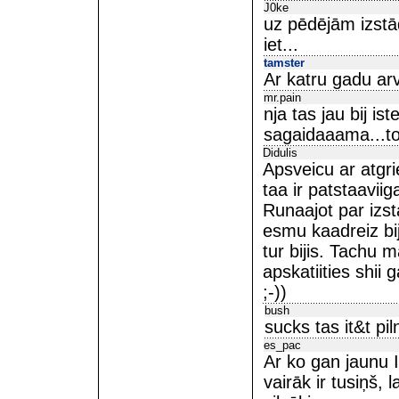
J0ke
uz pēdējām izstād
iet...
tamster
Ar katru gadu arv
mr.pain
nja tas jau bij i
sagaidaaama...to j
Didulis
Apsveicu ar atgr
taa ir patstaavii
Runaajot par izst
esmu kaadreiz bi
tur bijis. Tachu 
apskatiities shii
;-))
bush
sucks tas it&t piln
es_pac
Ar ko gan jaunu I
vairāk ir tusiņš,