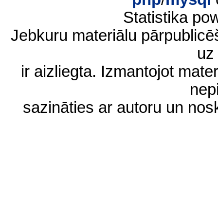
Statistika p
Jebkuru materiālu pārpublic
uz 
ir aizliegta. Izmantojot materi
nep
sazināties ar autoru un no