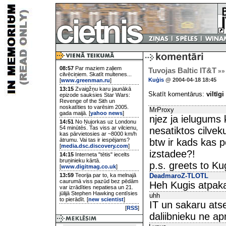
08:57
Par maziem zaļiem
Tuvojas Baltic IT&T
»»
cilvēciņiem. Skatīt multenes...
Kuģis
@ 2004-04-18 18:45
[
www.greenman.ru
]
13:15
Zvaigžņu karu jaunākā
Skatīt komentārus:
viltīgi
epizode sauksies Star Wars:
Revenge of the Sith un
noskatīties to varēsim 2005.
MrProxy
gada maijā. [
yahoo news
]
njez ja ielugums k
14:51
No Ņujorkas uz Londonu
54 minūtēs. Tas viss ar vilcienu,
nesatiktos cilve
kas pārvietosies ar ~8000 km/h
ātrumu. Vai tas ir iespējams?
btw ir kads kas p
[
media.dsc.discovery.com
]
izstadee?!
14:15
Interneta "tētis" iecelts
bruņinieku kārtā.
p.s. greets to Kug
[
www.digitmag.co.uk
]
13:59
Teorija par to, ka melnajā
DeadmaroZ-TLOTL
caurumā viss pazūd bez pēdām
Heh Kugis atpakal 
var izrādīties nepatiesa un 21.
jūlijā Stephen Hawking centīsies
uhh
to pierādīt. [
new scientist
]
IT un sakaru atse
[
RSS
]
daliibnieku ne ap