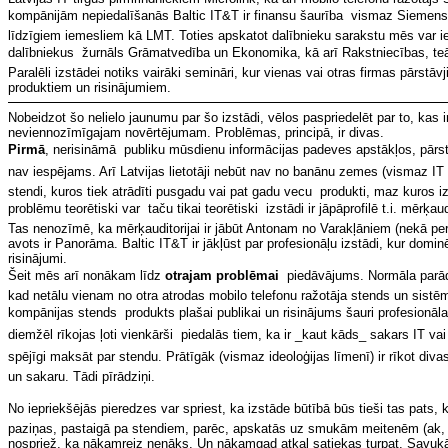
kompānijām nepiedalīšanās Baltic IT&T ir finansu šaurība  vismaz Siemens a
līdzīgiem iemesliem kā LMT. Toties apskatot dalībnieku sarakstu mēs var iera
dalībniekus  žurnāls Grāmatvedība un Ekonomika, kā arī Rakstniecības, t
Paralēli izstādei notiks vairāki semināri, kur vienas vai otras firmas pārstāv
produktiem un risinājumiem.
Nobeidzot šo nelielo jaunumu par šo izstādi, vēlos paspriedelēt par to, kas 
neviennozīmīgajam novērtējumam. Problēmas, principā, ir divas.
Pirmā
, nerisināmā  publiku mūsdienu informācijas padeves apstākļos, pārst
nav iespējams. Arī Latvijas lietotāji nebūt nav no banānu zemes (vismaz IT
stendi, kuros tiek atrādīti pusgadu vai pat gadu vecu produkti, maz kuros izr
problēmu teorētiski var  taču tikai teorētiski  izstādi ir jāpāprofilē t.i. mērķau
Tas nenozīmē, ka mērķauditorijai ir jābūt Antonam no Varakļāniem (nekā pe
avots ir Panorāma. Baltic IT&T ir jākļūst par profesionāļu izstādi, kur domin
risinājumi.
Šeit mēs arī nonākam līdz
otrajam problēmai
 piedāvājums. Normāla parād
kad netālu vienam no otra atrodas mobilo telefonu ražotāja stends un sist
kompānijas stends  produkts plašai publikai un risinājums šauri profesionālai
diemžēl rīkojas ļoti vienkārši  piedalās tiem, ka ir _kaut kāds_ sakars IT va
spējīgi maksāt par stendu. Prātīgāk (vismaz ideoloģijas līmenī) ir rīkot diva
un sakaru. Tādi pīrādziņi.
No iepriekšējās pieredzes var spriest, ka izstāde būtībā būs tieši tas pats, k
paziņas, pastaigā pa stendiem, parēc, apskatās uz smukām meitenēm (ak, 
nospriež, ka nākamreiz nenāks. Un nākamgad atkal satiekas turpat. Savukār