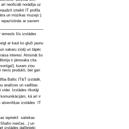
rī neoficiāli norādīja uz
udzīt izteikti IT profila
eātra un mūzikas muzejs:).
ji iepazīstinās ar saviem
ir iemesls šīs izstādes
eigt ar kaut ko gluži jaunu
 un sakaru ziņā) un tāpēc
aisa interesi. Atrisināt šo
ditorija ir jānosaka cita.
rsonīga!), kuram ziņu
ē nevis produkti, bet gan
ība Baltic IT&T izstādē,
ēmu analīzes un vadības
 videi. Izstādes rīkotāji
i komunikācijām, kā arī ir
s atsevišķas izstādes  IT
as iepriekš  satiekas
Shafro meičas...) un
t izstādes dalībnieki