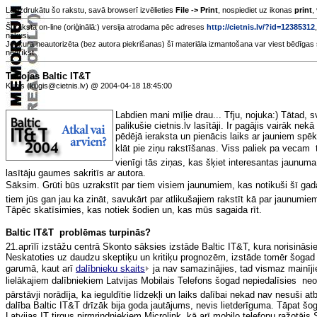
Lai izdrukātu šo rakstu, savā browserī izvēlieties
File -> Print
, nospiediet uz ikonas
print
,
Šī raksta on-line (oriģinālā:) versija atrodama pēc adreses
http://cietnis.lv/?id=12385312
nākusi.
Jebkura neautorizēta (bez autora piekrišanas) šī materiāla izmantošana var viest bēdīgas 
nedrīkst.
Tuvojas Baltic IT&T
Kuģis (kugis@cietnis.lv) @ 2004-04-18 18:45:00
Labdien mani mīļie drau... Tfju, nojuka:) Tātad, sv
palikušie cietnis.lv lasītāji. Ir pagājis vairāk ne
pēdējā ieraksta un pienācis laiks ar jauniem spē
klāt pie ziņu rakstīšanas. Viss paliek pa vecam  t
vienīgi tās ziņas, kas šķiet interesantas jaunu
lasītāju gaumes sakritīs ar autora.
Sāksim. Grūti būs uzrakstīt par tiem visiem jaunumiem, kas notikuši šī gada
tiem jūs gan jau ka zināt, savukārt par atlikušajiem rakstīt kā par jaunumie
Tāpēc skatīsimies, kas notiek šodien un, kas mūs sagaida rīt.
Baltic IT&T  problēmas turpinās?
21.aprīlī izstāžu centrā Skonto sāksies izstāde Baltic IT&T, kura norisināsie
Neskatoties uz daudzu skeptiķu un kritiķu prognozēm, izstāde tomēr šogad 
garumā, kaut arī
dalībnieku skaits
ja nav samazinājies, tad vismaz mainījies
lielākajiem dalībniekiem Latvijas Mobilais Telefons šogad nepiedalīsies  ne
pārstāvji norādīja, ka ieguldītie līdzekļi un laiks dalībai nekad nav nesuši atb
dalība Baltic IT&T drīzāk bija goda jautājums, nevis lietderīguma. Tāpat šo
Latvijas IT tirgus pirmrindniekiem Microlink, kā arī mobilo telefonu ražotāj