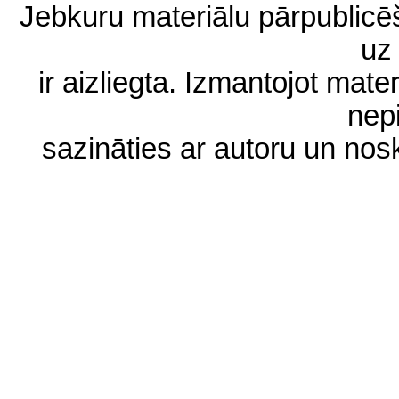
Jebkuru materiālu pārpublic
uz 
ir aizliegta. Izmantojot materi
nep
sazināties ar autoru un no