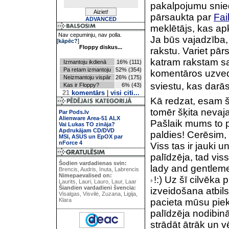
pakalpojumu snie
pārsaukta par
Fai
ADVANCED
meklētājs, kas apka
Nav cepuminju, nav polla.
Ja būs vajadzība,
[
kāpēc?
]
Floppy diskus...
rakstu. Variet pā
katram rakstam sa
Izmantoju ikdienā
16% (111)
Pa retam izmantoju
52% (354)
komentāros uzvedī
Neizmantoju vispār
26% (175)
sviestu, kas darā
Kas ir Floppy?
6% (43)
21
komentārs
|
visi citi...
Kā redzat, esam š
tomēr šķita nevaj
Par Pods.lv
Alienware Area-51 ALX
Pašlaik mums to 
Vai Lukas TO zināja?
Apdrukājam CD/DVD
paldies! Cerēsim,
MSI, ASUS un EpOX par
nForce 4
Viss tas ir jauki 
palīdzēja, tad vi
Šodien vardadienas svin:
lady and gentleme
Brencis, Audris, Inuta, Labrencis
Nimepaevalised on:
!:) Uz šī cilvēka
Laurits, Lauri, Lauro, Laur, Laar
Šiandien vardadieni švencia:
izveidošana atbi
Visalgas, Visvilė, Zuzana, Ligija,
Klara
pacieta mūsu piek
palīdzēja nodibin
strādāt ātrāk un v