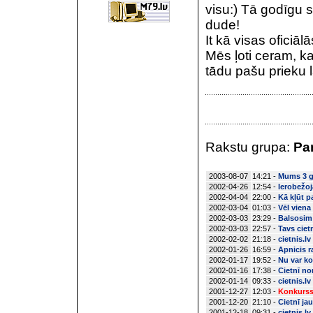
visu:) Tā godīgu 
dude!
It kā visas oficiā
Mēs ļoti ceram, k
tādu pašu prieku l
Rakstu grupa:
Par
2003-08-07
14:21 -
Mums 3 g
2002-04-26
12:54 -
Ierobežo
2002-04-04
22:00 -
Kā kļūt p
2002-03-04
01:03 -
Vēl viena
2002-03-03
23:29 -
Balsosim 
2002-03-03
22:57 -
Tavs ciet
2002-02-02
21:18 -
cietnis.l
2002-01-26
16:59 -
Apnicis r
2002-01-17
19:52 -
Nu var ko
2002-01-16
17:38 -
Cietnī no
2002-01-14
09:33 -
cietnis.l
2001-12-27
12:03 -
Konkurss 
2001-12-20
21:10 -
Cietnī ja
2001-12-18
09:31 -
cietnis.l