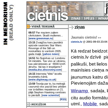
08:57
Par maziem zaļiem
cilvēciņiem. Skatīt multenes...
Jaunais cietnis!
»»
[
www.greenman.ru
]
cietnis.lv
@ 2001-09-03 23:04
13:15
Zvaigžņu karu jaunākā
epizode sauksies Star Wars:
Revenge of the Sith un
Kā redzat beidzot
noskatīties to varēsim 2005.
gada maijā. [
yahoo news
]
cietnis.lv dzīvē  
14:51
No Ņujorkas uz Londonu
54 minūtēs. Tas viss ar vilcienu,
palikuši, bet lielo
kas pārvietosies ar ~8000 km/h
ātrumu. Vai tas ir iespējams?
mainīsies cietņa r
[
media.dsc.discovery.com
]
14:15
Interneta "tētis" iecelts
jaunumus katru di
bruņinieku kārtā.
[
www.digitmag.co.uk
]
Pievienojām daža
13:59
Teorija par to, ka melnajā
caurumā viss pazūd bez pēdām
var izrādīties nepatiesa un 21.
Winamp
 sadaļa,
jūlijā Stephen Hawking centīsies
to pierādīt. [
new scientist
]
citu audio formātu 
[
RSS
]
utml.,
Mobile
 sa