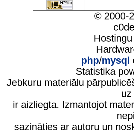
© 2000-
c0d
Hostingu
Hardwar
php
/
mysql
Statistika p
Jebkuru materiālu pārpublic
uz 
ir aizliegta. Izmantojot materi
nep
sazināties ar autoru un no