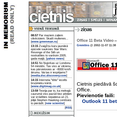
08:57
Par maziem zaļiem
cilvēciņiem. Skatīt multenes...
Office 11 Beta Video
»
[
www.greenman.ru
]
Gremlins
@ 2002-11-07 11:38
13:15
Zvaigžņu karu jaunākā
epizode sauksies Star Wars:
Revenge of the Sith un
noskatīties to varēsim 2005.
gada maijā. [
yahoo news
]
14:51
No Ņujorkas uz Londonu
54 minūtēs. Tas viss ar vilcienu,
kas pārvietosies ar ~8000 km/h
ātrumu. Vai tas ir iespējams?
[
media.dsc.discovery.com
]
14:15
Interneta "tētis" iecelts
Cietnis piedāvā š
bruņinieku kārtā.
[
www.digitmag.co.uk
]
Office.
13:59
Teorija par to, ka melnajā
caurumā viss pazūd bez pēdām
Pievienotie faili:
var izrādīties nepatiesa un 21.
jūlijā Stephen Hawking centīsies
Outlook 11 bet
to pierādīt. [
new scientist
]
[
RSS
]