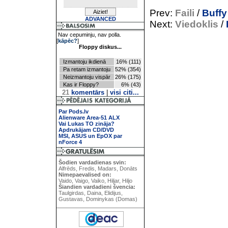
Prev:
Faili
/
Buffy
ADVANCED
Next:
Viedoklis
/
Nav cepuminju, nav polla.
[
kāpēc?
]
Floppy diskus...
Izmantoju ikdienā
16% (111)
Pa retam izmantoju
52% (354)
Neizmantoju vispār
26% (175)
Kas ir Floppy?
6% (43)
21
komentārs
|
visi citi...
Par Pods.lv
Alienware Area-51 ALX
Vai Lukas TO zināja?
Apdrukājam CD/DVD
MSI, ASUS un EpOX par
nForce 4
Šodien vardadienas svin:
Alfrēds, Fredis, Madars, Donāts
Nimepaevalised on:
Vaido, Vaigo, Vaiko, Hiljar, Hiljo
Šiandien vardadieni švencia:
Taulgirdas, Daina, Elidijus,
Gustavas, Dominykas (Domas)