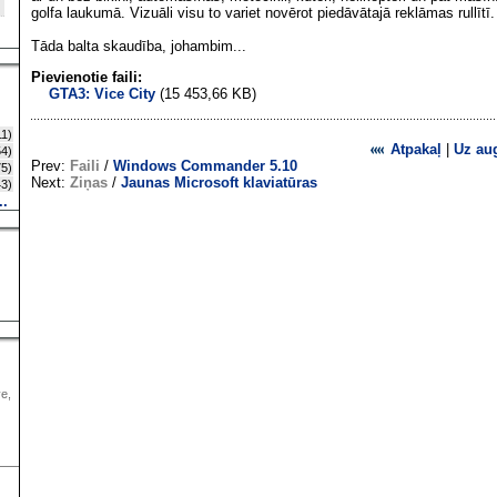
golfa laukumā. Vizuāli visu to variet novērot piedāvātajā reklāmas rullītī.
Tāda balta skaudība, johambim...
Pievienotie faili:
GTA3: Vice City
(15 453,66 KB)
1)
Atpakaļ
|
Uz au
4)
Prev:
Faili
/
Windows Commander 5.10
5)
Next:
Ziņas
/
Jaunas Microsoft klaviatūras
3)
..
ve,