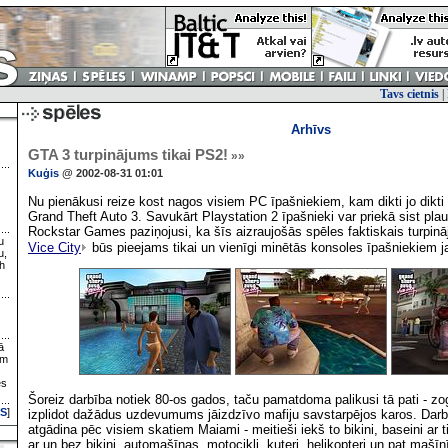
Tavs cietnis
|
Arhīvs
GTA 3 turpinājums tikai PS2!
»»
Kuģis
@ 2002-08-31 01:01
Nu pienākusi reize kost nagos visiem PC īpašniekiem, kam dikti jo dikti
Grand Theft Auto 3. Savukārt Playstation 2 īpašnieki var priekā sist pla
Rockstar Games paziņojusi, ka šīs aizraujošās spēles faktiskais turpi
u
Vice City
būs pieejams tikai un vienīgi minētās konsoles īpašniekiem ja
u,
h
ā
ām
es
Šoreiz darbība notiek 80-os gados, taču pamatdoma palikusi tā pati - z
S
]
izplidot dažādus uzdevumums jāizdzīvo mafiju savstarpējos karos. Darbī
atgādina pēc visiem skatiem Maiami - meitieši iekš to bikini, baseini ar
ar un bez bikini, automašīnas, motocikli, kuteri, helikopteri un pat mašī