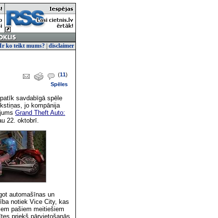
Ir ko teikt mums?
|
disclaimer
(
11
)
Spēles
 patīk savdabīgā spēle
ukstiņas, jo kompānija
nājums
Grand Theft Auto:
u 22. oktobrī.
ogot automašīnas un
ba notiek Vice City, kas
 tiem pašiem meitiešiem
nītes priekš pārvietošanās