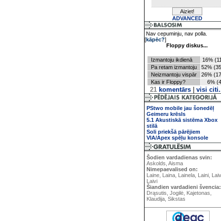
ADVANCED
Nav cepuminju, nav polla.
[
kāpēc?
]
Floppy diskus...
Izmantoju ikdienā
16% (11
Pa retam izmantoju
52% (35
Neizmantoju vispār
26% (17
Kas ir Floppy?
6% (4
21
komentārs
|
visi citi.
PStwo mobile jau šonedēļ
Geimeru krēsls
5.1 Akustiskā sistēma Xbox
stilā
Soli priekšā pārējiem
VIA/Apex spēļu konsole
Šodien vardadienas svin:
Askolds, Aisma
Nimepaevalised on:
Laine, Laina, Lainela, Laini, Lai
Laivi
Šiandien vardadieni švencia:
Drąsutis, Jogilė, Kajetonas,
Klaudija, Sikstas