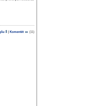
gšu
|
Komentēt
(11)