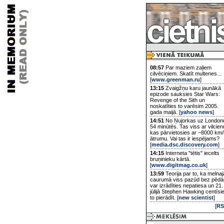
08:57
Par maziem zaļiem
cilvēciņiem. Skatīt multenes...
[
www.greenman.ru
]
13:15
Zvaigžņu karu jaunākā
epizode sauksies Star Wars:
Revenge of the Sith un
noskatīties to varēsim 2005.
gada maijā. [
yahoo news
]
14:51
No Ņujorkas uz London
54 minūtēs. Tas viss ar vilcien
kas pārvietosies ar ~8000 km/
ātrumu. Vai tas ir iespējams?
[
media.dsc.discovery.com
]
14:15
Interneta "tētis" iecelts
bruņinieku kārtā.
[
www.digitmag.co.uk
]
13:59
Teorija par to, ka melnaj
caurumā viss pazūd bez pēd
var izrādīties nepatiesa un 21.
jūlijā Stephen Hawking centīsi
to pierādīt. [
new scientist
]
[
RS