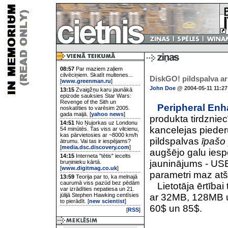
08:57
Par maziem zaļiem
cilvēciņiem. Skatīt multenes...
DiskGO! pildspalva ar
[
www.greenman.ru
]
John Doe
@ 2004-05-11 11:27
13:15
Zvaigžņu karu jaunākā
epizode sauksies Star Wars:
Revenge of the Sith un
Peripheral En
noskatīties to varēsim 2005.
gada maijā. [
yahoo news
]
produkta tirdznie
14:51
No Ņujorkas uz Londonu
kancelejas pieder
54 minūtēs. Tas viss ar vilcienu,
kas pārvietosies ar ~8000 km/h
pildspalvas
īpašo 
ātrumu. Vai tas ir iespējams?
[
media.dsc.discovery.com
]
augšējo galu iesp
14:15
Interneta "tētis" iecelts
jauninājums - USB
bruņinieku kārtā.
[
www.digitmag.co.uk
]
parametri maz atš
13:59
Teorija par to, ka melnajā
caurumā viss pazūd bez pēdām
Lietotāja ērtībai 
var izrādīties nepatiesa un 21.
jūlijā Stephen Hawking centīsies
ar 32MB, 128MB un
to pierādīt. [
new scientist
]
60$ un 85$.
[
RSS
]