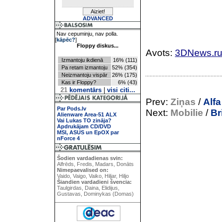
ADVANCED
Nav cepuminju, nav polla.
[
kāpēc?
]
Floppy diskus...
Avots:
3DNews.r
Izmantoju ikdienā
16% (111)
Pa retam izmantoju
52% (354)
Neizmantoju vispār
26% (175)
Kas ir Floppy?
6% (43)
21
komentārs
|
visi citi...
Prev:
Ziņas
/
Alfa
Par Pods.lv
Next:
Mobilie
/
Br
Alienware Area-51 ALX
Vai Lukas TO zināja?
Apdrukājam CD/DVD
MSI, ASUS un EpOX par
nForce 4
Šodien vardadienas svin:
Alfrēds, Fredis, Madars, Donāts
Nimepaevalised on:
Vaido, Vaigo, Vaiko, Hiljar, Hiljo
Šiandien vardadieni švencia:
Taulgirdas, Daina, Elidijus,
Gustavas, Dominykas (Domas)