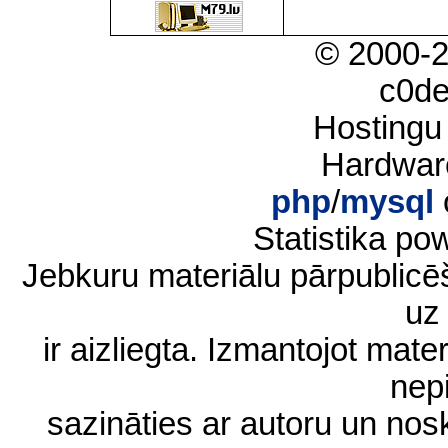
© 2000-
c0d
Hostingu
Hardwar
php
/
mysql
Statistika p
Jebkuru materiālu pārpublic
uz 
ir aizliegta. Izmantojot materi
nep
sazināties ar autoru un no