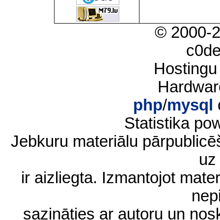
© 2000-
c0d
Hostingu
Hardwar
php
/
mysql
Statistika p
Jebkuru materiālu pārpublic
uz 
ir aizliegta. Izmantojot materi
nep
sazināties ar autoru un no