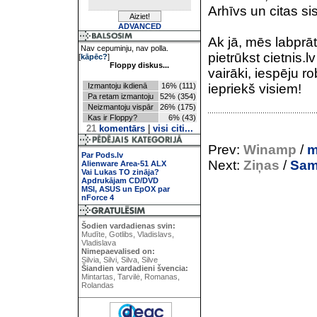
Arhīvs un citas si
ADVANCED
Ak jā, mēs labprāt
Nav cepuminju, nav polla.
pietrūkst cietnis.l
[
kāpēc?
]
Floppy diskus...
vairāki, iespēju r
Izmantoju ikdienā
16% (111)
iepriekš visiem!
Pa retam izmantoju
52% (354)
Neizmantoju vispār
26% (175)
Kas ir Floppy?
6% (43)
21
komentārs
|
visi citi...
Prev:
Winamp
/
m
Par Pods.lv
Next:
Ziņas
/
Sam
Alienware Area-51 ALX
Vai Lukas TO zināja?
Apdrukājam CD/DVD
MSI, ASUS un EpOX par
nForce 4
Šodien vardadienas svin:
Mudīte, Gotlibs, Vladislavs,
Vladislava
Nimepaevalised on:
Silvia, Silvi, Silva, Silve
Šiandien vardadieni švencia:
Mintartas, Tarvilė, Romanas,
Rolandas