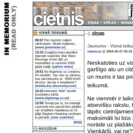
08:57
Par maziem zaļiem
cilvēciņiem. Skatīt multenes...
Jaunums - Vienā teik
[
www.greenman.ru
]
cietnis.lv
@ 2004-05-07 00:34
13:15
Zvaigžņu karu jaunākā
epizode sauksies Star Wars:
Revenge of the Sith un
Neskatoties uz vi
noskatīties to varēsim 2005.
gada maijā. [
yahoo news
]
garšīgo alu un cit
14:51
No Ņujorkas uz Londonu
54 minūtēs. Tas viss ar vilcienu,
un mums ir tas pr
kas pārvietosies ar ~8000 km/h
ātrumu. Vai tas ir iespējams?
teikumā.
[
media.dsc.discovery.com
]
14:15
Interneta "tētis" iecelts
bruņinieku kārtā.
Ne vienmēr ir laik
[
www.digitmag.co.uk
]
13:59
Teorija par to, ka melnajā
atsevišķu rakstu, 
caurumā viss pazūd bez pēdām
var izrādīties nepatiesa un 21.
tāpēc cietnījamiem
jūlijā Stephen Hawking centīsies
maksimāli īsi būs
to pierādīt. [
new scientist
]
[
RSS
]
norāde uz plašāku 
Vienkārši, vai ne?