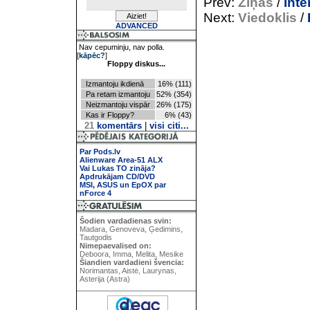
Prev:
Ziņas
/
Inte
Next:
Viedoklis
/
ADVANCED
Nav cepuminju, nav polla.
[
kāpēc?
]
Floppy diskus...
Izmantoju ikdienā
16% (111)
Pa retam izmantoju
52% (354)
Neizmantoju vispār
26% (175)
Kas ir Floppy?
6% (43)
21
komentārs
|
visi citi...
Par Pods.lv
Alienware Area-51 ALX
Vai Lukas TO zināja?
Apdrukājam CD/DVD
MSI, ASUS un EpOX par
nForce 4
Šodien vardadienas svin:
Madara, Genoveva, Ģedimins,
Tautgodis
Nimepaevalised on:
Deboora, Imma, Melita, Mesike
Šiandien vardadieni švencia:
Norimantas, Aistė, Laurynas,
Asterija (Astra)