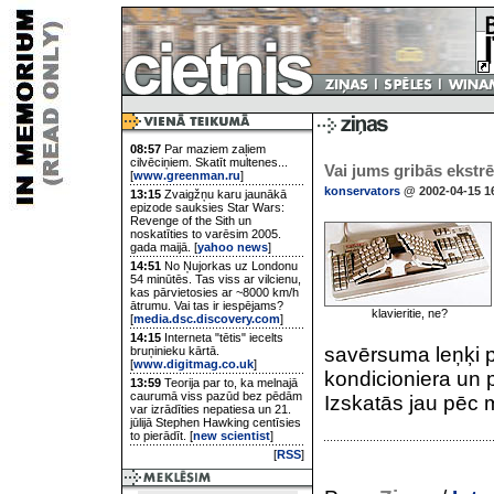
08:57
Par maziem zaļiem
cilvēciņiem. Skatīt multenes...
Vai jums gribās ekstr
[
www.greenman.ru
]
konservators
@ 2002-04-15 1
13:15
Zvaigžņu karu jaunākā
epizode sauksies Star Wars:
Revenge of the Sith un
noskatīties to varēsim 2005.
gada maijā. [
yahoo news
]
14:51
No Ņujorkas uz Londonu
54 minūtēs. Tas viss ar vilcienu,
kas pārvietosies ar ~8000 km/h
ātrumu. Vai tas ir iespējams?
klavieritie, ne?
[
media.dsc.discovery.com
]
14:15
Interneta "tētis" iecelts
savērsuma leņķi p
bruņinieku kārtā.
[
www.digitmag.co.uk
]
kondicioniera un p
13:59
Teorija par to, ka melnajā
caurumā viss pazūd bez pēdām
Izskatās jau pēc m
var izrādīties nepatiesa un 21.
jūlijā Stephen Hawking centīsies
to pierādīt. [
new scientist
]
[
RSS
]