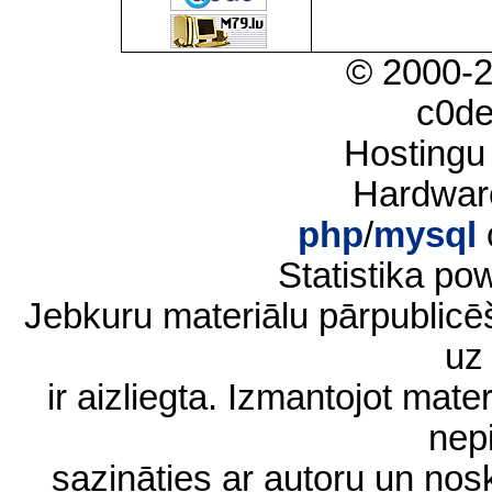
© 2000-
c0d
Hostingu
Hardwar
php
/
mysql
Statistika p
Jebkuru materiālu pārpublic
uz 
ir aizliegta. Izmantojot materi
nep
sazināties ar autoru un no