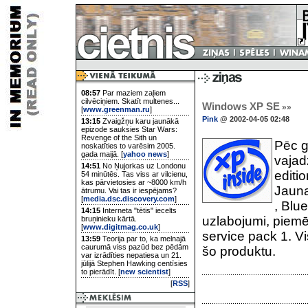
08:57
Par maziem zaļiem
cilvēciņiem. Skatīt multenes...
Windows XP SE
»»
[
www.greenman.ru
]
Pink
@ 2002-04-05 02:48
13:15
Zvaigžņu karu jaunākā
epizode sauksies Star Wars:
Revenge of the Sith un
Pēc g
noskatīties to varēsim 2005.
gada maijā. [
yahoo news
]
vajad
14:51
No Ņujorkas uz Londonu
editio
54 minūtēs. Tas viss ar vilcienu,
kas pārvietosies ar ~8000 km/h
Jauna
ātrumu. Vai tas ir iespējams?
[
media.dsc.discovery.com
]
, Blu
14:15
Interneta "tētis" iecelts
uzlabojumi, piemēr
bruņinieku kārtā.
[
www.digitmag.co.uk
]
service pack 1. Vis
13:59
Teorija par to, ka melnajā
caurumā viss pazūd bez pēdām
šo produktu.
var izrādīties nepatiesa un 21.
jūlijā Stephen Hawking centīsies
to pierādīt. [
new scientist
]
[
RSS
]