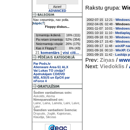
Rakstu grupa:
Wi
ADVANCED
Nav cepuminju, nav polla.
2002-07-15
12:21 -
WindowsX
[
kāpēc?
]
2002-04-05
02:48 -
Windows
Floppy diskus...
2001-11-07
10:01 -
Windows X
2001-10-10
11:10 -
Mediaplay
Izmantoju ikdienā
16% (111)
2001-09-18
01:30 -
Windows 
Pa retam izmantoju
52% (354)
2001-09-17
15:40 -
Windows X
Neizmantoju vispār
26% (175)
2001-09-17
11:48 -
winXP na
Kas ir Floppy?
6% (43)
2001-09-16
00:10 -
WinXP. C
21
komentārs
|
visi citi...
2001-09-15
11:42 -
Lasītājs 
Prev:
Ziņas
/
www
Par Pods.lv
Next:
Viedoklis
/
Alienware Area-51 ALX
Vai Lukas TO zināja?
Apdrukājam CD/DVD
MSI, ASUS un EpOX par
nForce 4
Šodien vardadienas svin:
Askolds, Aisma
Nimepaevalised on:
Laine, Laina, Lainela, Laini, Laive,
Laivi
Šiandien vardadieni švencia:
Drąsutis, Jogilė, Kajetonas,
Klaudija, Sikstas