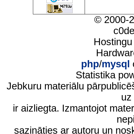
© 2000-
c0d
Hostingu
Hardwar
php
/
mysql
Statistika p
Jebkuru materiālu pārpublic
uz 
ir aizliegta. Izmantojot materi
nep
sazināties ar autoru un no